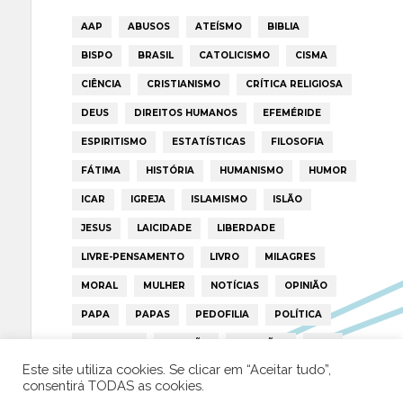
AAP
ABUSOS
ATEÍSMO
BIBLIA
BISPO
BRASIL
CATOLICISMO
CISMA
CIÊNCIA
CRISTIANISMO
CRÍTICA RELIGIOSA
DEUS
DIREITOS HUMANOS
EFEMÉRIDE
ESPIRITISMO
ESTATÍSTICAS
FILOSOFIA
FÁTIMA
HISTÓRIA
HUMANISMO
HUMOR
ICAR
IGREJA
ISLAMISMO
ISLÃO
JESUS
LAICIDADE
LIBERDADE
LIVRE-PENSAMENTO
LIVRO
MILAGRES
MORAL
MULHER
NOTÍCIAS
OPINIÃO
PAPA
PAPAS
PEDOFILIA
POLÍTICA
PORTUGAL
RELIGIÃO
RELIGIÕES
RTP
Este site utiliza cookies. Se clicar em “Aceitar tudo”,
TRUMP
VATICANO
consentirá TODAS as cookies.