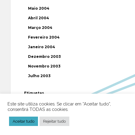
Maio 2004
Abril 2004
Março 2004
Fevereiro 2004
Janeiro 2004
Dezembro 2003
Novembro 2003
Julho 2003
Etiquetas
Este site utiliza cookies. Se clicar em “Aceitar tudo”,
AAP
ABUSOS
ATEÍSMO
BIBLIA
consentirá TODAS as cookies.
BISPO
BRASIL
CATOLICISMO
CISMA
Aceitar tudo
Rejeitar tudo
CIÊNCIA
CRISTIANISMO
CRÍTICA RELIGIOSA