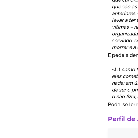
que são as
anteriores.
levar a ter
vítimas – 
organizadam
servindo-se
morrer e a
E pede a de
«(…)
como f
eles comet
nada: em ú
de ser o p
o não fizer
Pode-se ler n
Perfil de