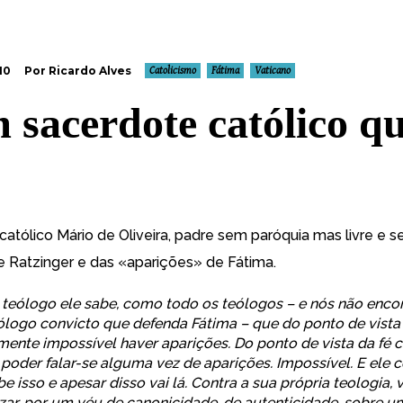
10
Por Ricardo Alves
Catolicismo
Fátima
Vaticano
 sacerdote católico 
católico Mário de Oliveira, padre sem paróquia mas livre e 
de Ratzinger e das «aparições» de Fátima.
teólogo ele sabe, como todo os teólogos – e nós não enc
logo convicto que defenda Fátima – que do ponto de vista 
ente impossível haver aparições. Do ponto de vista da fé cr
poder falar-se alguma vez de aparições. Impossível. E ele
e isso e apesar disso vai lá. Contra a sua própria teologia,
zar, por um véu de canonicidade, de autenticidade, sobre u