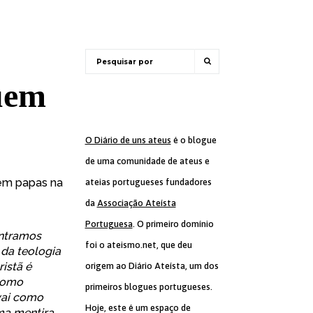
quem
O Diário de uns ateus
é o blogue
de uma comunidade de ateus e
sem papas na
ateias portugueses fundadores
da
Associação Ateísta
Portuguesa
. O primeiro domínio
ontramos
foi o ateismo.net, que deu
da teologia
istã é
origem ao Diário Ateísta, um dos
 como
primeiros blogues portugueses.
 vai como
Hoje, este é um espaço de
ma mentira