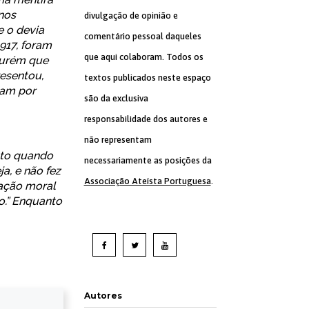
nos
divulgação de opinião e
e o devia
comentário pessoal daqueles
917, foram
que aqui colaboram. Todos os
Ourém que
resentou,
textos publicados neste espaço
ram por
são da exclusiva
responsabilidade dos autores e
não representam
nto quando
necessariamente as posições da
, e não fez
Associação Ateísta Portuguesa
.
gação moral
o.” Enquanto
Autores