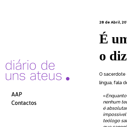
28 de Abril, 20
É um
o diz
O sacerdote 
língua, fala 
AAP
«
Enquanto 
nenhum teó
Contactos
é absolutam
impossível 
teólogo sab
que canoni