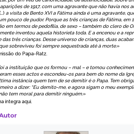
 aparições de 1917, com uma agravante que não havia nos a
(…)
a visita de Bento XVI a Fátima ainda é uma agravante, qu
 um pouco de pudor. Porque as três crianças de Fátima, em 1
não em termos de pedofilia, de sexo – também do clero de 
ente inventou aquela historieta toda. E a encenou e a rep
 das três crianças. Desse universo de crianças, duas acaba
 que sobreviveu foi sempre sequestrada até à morte.
»
missão do Papa-Ratz.
oi a instituição que os formou – mal – e tomou conhecime
eram esses actos e escondeu-os para bem do nome da Igreja
ltima instância quem tem de se demitir é o Papa. Tem obri
rimeiro a dizer: “Eu demito-me, e agora sigam o meu exempl
, não tem moral para demitir ninguém.
»
a íntegra aqui
.
 Autor