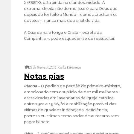
X (FSSPX), esta ainda na clandestinidade. A
extrema-direita não dorme. Isso é para Deus que,
depois de ter feito o Mundo – como acreditam os
devotos –, nunca mais deu sinal de vida.
A Quaresma é longa e Cristo – estrela da
Companhia –, pode esquecer-se de ressuscitar.
28 de Fevereiro, 2013
Carlos Esperança
Notas pias
Irlanda
– O pedido de perdão do primeiro-ministro,
emocionado com o suplício de dez mil mulheres
escravizadas em lavandarias da Igreja católica,
entre 1922 e 1966, foi a reabilitação possível das
vítimas de gravidez indesejada, deficiência,
pobreza ou crimes como andar de autocarro sem
pagar bilhete.
Itália
– A renúncia papal acabou por desinteressar