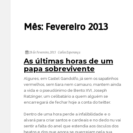
Mês:
Fevereiro 2013
28 de Fevereiro, 2013
Carlos Esperança
As últimas horas de um
papa sobrevivente
Algures, em Castel Gandolfo, já sem os sapatinhos
vermelhos, sem tiara nem camauro, mantem ainda
a vida e o pseudónimo de Bento XVI, Joseph
Ratzinger, um celibatário a quem alguém se
encarregará de fechar hoje a conta do twitter.
Dentro de uma hora perde a infalibilidade e o
alvará para criar santos e cardeais e no dedo nu vai
sentir a falta do anel que estendia aos ósculos dos
beatos e dos que agora se guerreiam pela sua