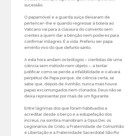
sucessão.
O papamóvel e a guarda suíça deixaram de
pertencer-lhe e quando regressar à boleia ao
Vaticano vai para a clausura do convento sem
crentes a quem dar a bênção nem poderes para
confirmar milagres. É a vida. Preferiu ser papa
emérito vivo do que defunto santo.
A esta hora andam os teólogos – cientistas de uma
ciência sem método nem objeto –, a tentar
justificar como se perde a infalibilidade e o alvará
perpétuo de Papa porque, de ciência certa, se
sabe que, depois de Avinhão, nunca mais houve
papas excomungados nem clonados. Deus não se
deixa representar por mais de um figurante.
Entre lágrimas dos que foram habituados a
acreditar desde o berço e a estupefação dos
incréus, na sombra manobram a Opus Dei, os
Legionários de Cristo, a Fraternidade de Comunhão
e Libertação e a Fraternidade Sacerdotal São Pio