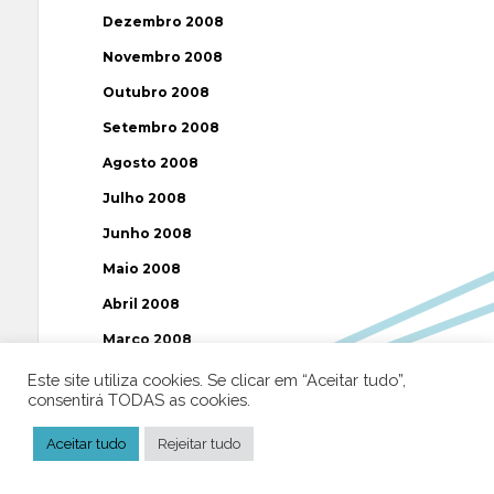
Dezembro 2008
Novembro 2008
Outubro 2008
Setembro 2008
Agosto 2008
Julho 2008
Junho 2008
Maio 2008
Abril 2008
Março 2008
Fevereiro 2008
Este site utiliza cookies. Se clicar em “Aceitar tudo”,
consentirá TODAS as cookies.
Janeiro 2008
Aceitar tudo
Rejeitar tudo
Dezembro 2007
Novembro 2007