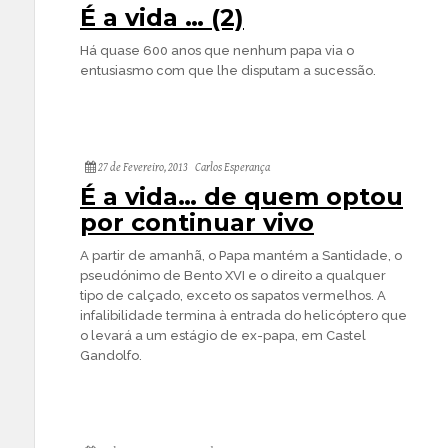
É a vida … (2)
Há quase 600 anos que nenhum papa via o
entusiasmo com que lhe disputam a sucessão.
27 de Fevereiro, 2013
Carlos Esperança
É a vida… de quem optou
por continuar vivo
A partir de amanhã, o Papa mantém a Santidade, o
pseudónimo de Bento XVI e o direito a qualquer
tipo de calçado, exceto os sapatos
vermelhos. A
infalibilidade termina à entrada do helicóptero que
o levará a um estágio de ex-papa, em Castel
Gandolfo.