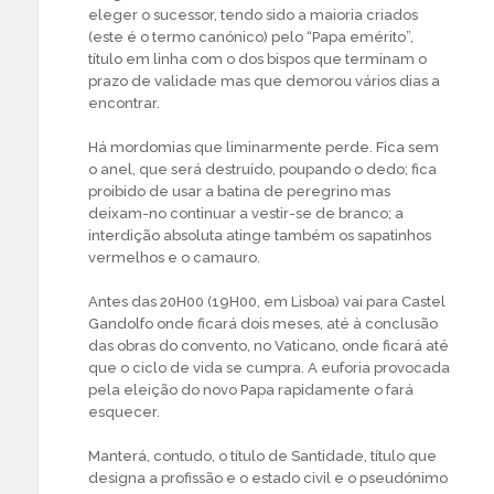
eleger o sucessor, tendo sido a maioria criados
(este é o termo canónico) pelo “Papa emérito”,
título em linha com o dos bispos que terminam o
prazo de validade mas que demorou vários dias a
encontrar.
Há mordomias que liminarmente perde. Fica sem
o anel, que será destruído, poupando o dedo; fica
proibido de usar a batina de peregrino mas
deixam-no continuar a vestir-se de branco; a
interdição absoluta atinge também os sapatinhos
vermelhos e o camauro.
Antes das 20H00 (19H00, em Lisboa) vai para Castel
Gandolfo onde ficará dois meses, até à conclusão
das obras do convento, no Vaticano, onde ficará até
que o ciclo de vida se cumpra. A euforia provocada
pela eleição do novo Papa rapidamente o fará
esquecer.
Manterá, contudo, o título de Santidade, título que
designa a profissão e o estado civil e o pseudónimo