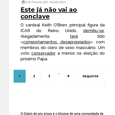
25 de Fevereiro, 2013
Ricardo Alves
Este já não vai ao
conclave
O cardeal Keith O’Brien, principal figura da
ICAR do Reino Unido,
demitiu-se
.
Alegadamente,
terá
tido
«
comportamentos desapropriados
» com
membros do clero de sexo masculino. Um
voto
conservador
a menos na eleição do
próximo Papa.
…
1
2
3
9
Seguinte
O Diário de uns ateus
é o blogue de uma comunidade de