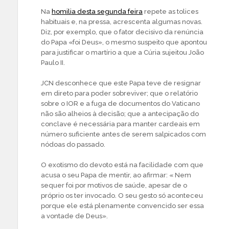
Na
homilia desta segunda feira
repete as tolices
habituais e, na pressa, acrescenta algumas novas.
Diz, por exemplo, que o fator decisivo da renúncia
do Papa «foi Deus», o mesmo suspeito que apontou
para justificar o martírio a que a Cúria sujeitou João
Paulo II.
JCN desconhece que este Papa teve de resignar
em direto para poder sobreviver; que o relatório
sobre o IOR e a fuga de documentos do Vaticano
não são alheios à decisão; que a antecipação do
conclave é necessária para manter cardeais em
número suficiente antes de serem salpicados com
nódoas do passado.
O exotismo do devoto está na facilidade com que
acusa o seu Papa de mentir, ao afirmar: « Nem
sequer foi por motivos de saúde, apesar de o
próprio os ter invocado. O seu gesto só aconteceu
porque ele está plenamente convencido ser essa
a vontade de Deus».