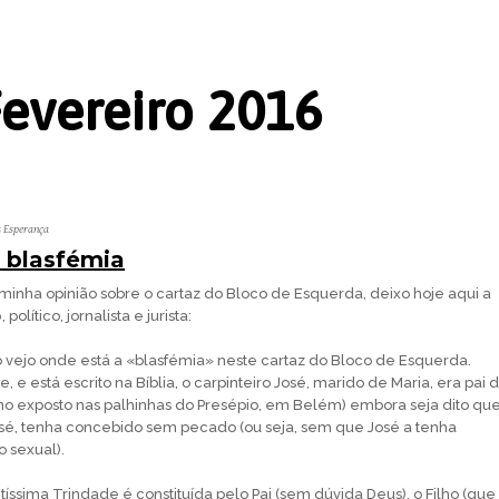
Fevereiro 2016
s Esperança
 blasfémia
 minha opinião sobre o cartaz do Bloco de Esquerda, deixo hoje aqui a
o
, político, jornalista e jurista:
vejo onde está a «blasfémia» neste cartaz do Bloco de Esquerda.
, e está escrito na Bíblia, o carpinteiro José, marido de Maria, era pai 
ino exposto nas palhinhas do Presépio, em Belém) embora seja dito qu
sé, tenha concebido sem pecado (ou seja, sem que José a tenha
 sexual).
ntíssima Trindade é constituída pelo Pai (sem dúvida Deus), o Filho (que