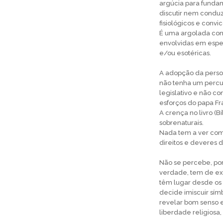
argúcia para funda
discutir nem conduz
fisiológicos e convi
É uma argolada conf
envolvidas em espec
e/ou esotéricas.
A adopção da person
não tenha um percur
legislativo e não 
esforços do papa Fr
A crença no livro (B
sobrenaturais.
Nada tem a ver com
direitos e deveres 
Não se percebe, por
verdade, tem de exi
têm lugar desde os 
decide imiscuir sím
revelar bom senso e
liberdade religiosa