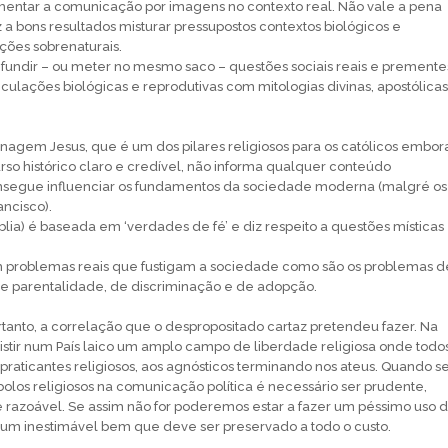
mentar a comunicação por imagens no contexto real. Não vale a pena
 a bons resultados misturar pressupostos contextos biológicos e
cções sobrenaturais.
undir – ou meter no mesmo saco – questões sociais reais e premente
ulações biológicas e reprodutivas com mitologias divinas, apostólicas
agem Jesus, que é um dos pilares religiosos para os católicos embor
so histórico claro e credível, não informa qualquer conteúdo
consegue influenciar os fundamentos da sociedade moderna (malgré os
ancisco).
íblia) é baseada em ‘verdades de fé’ e diz respeito a questões místicas
 problemas reais que fustigam a sociedade como são os problemas d
de parentalidade, de discriminação e de adopção.
tanto, a correlação que o despropositado cartaz pretendeu fazer. Na
stir num País laico um amplo campo de liberdade religiosa onde todo
praticantes religiosos, aos agnósticos terminando nos ateus. Quando s
bolos religiosos na comunicação política é necessário ser prudente,
 razoável. Se assim não for poderemos estar a fazer um péssimo uso 
, um inestimável bem que deve ser preservado a todo o custo.