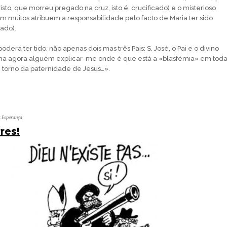
isto, que morreu pregado na cruz, isto é, crucificado) e o misterioso
em muitos atribuem a responsabilidade pelo facto de Maria ter sido
ado).
derá ter tido, não apenas dois mas três Pais: S. José, o Pai e o divino
enha agora alguém explicar-me onde é que está a «blasfémia» em tod
torno da paternidade de Jesus…».
s Esperança
res!