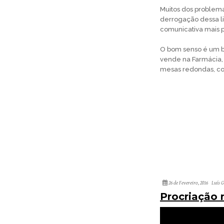
Muitos dos problem
derrogação dessa l
comunicativa mais p
O bom senso é um 
vende na Farmácia, 
mesas redondas, con
26 de Fevereiro, 2016
Luís 
Procriação 