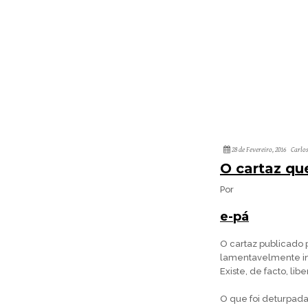
28 de Fevereiro, 2016
Carlo
O cartaz que
Por
e-pá
O cartaz publicado 
lamentavelmente in
Existe, de facto, li
O que foi deturpada