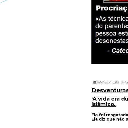
26 de Fevereiro, 2016
Carlo
Desventuras
‘A vida era d
Islâmico.
Ela foi resgatad
Ela diz que não s