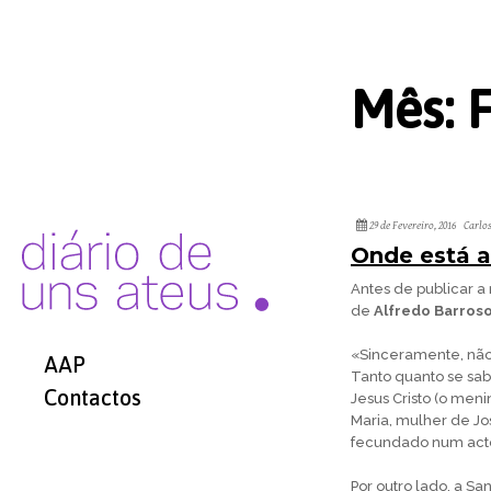
Mês:
29 de Fevereiro, 2016
Carlo
Onde está a
Antes de publicar a
de
Alfredo Barros
«Sinceramente, não 
AAP
Tanto quanto se sabe
Contactos
Jesus Cristo (o men
Maria, mulher de Jo
fecundado num acto
Por outro lado, a Sa