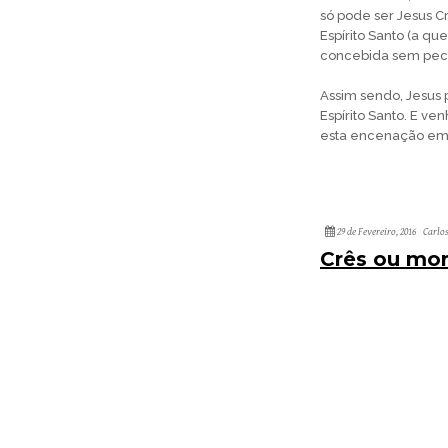
só pode ser Jesus Cr
Espírito Santo (a qu
concebida sem pec
Assim sendo, Jesus po
Espírito Santo. E v
esta encenação em 
29 de Fevereiro, 2016
Carlo
Crês ou mor