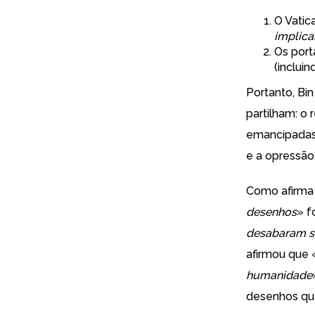
O Vatic
implica
Os port
(
incluin
Portanto, Bi
partilham: o
emancipadas,
e a opressão
Como
afirma
desenhos
» f
desabaram s
afirmou que 
humanidade
desenhos qu