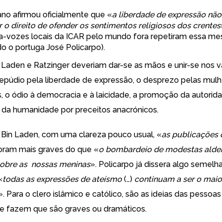
ano afirmou oficialmente que «
a liberdade de expressão nã
r o direito de ofender os sentimentos religiosos dos crentes
a-vozes locais da ICAR pelo mundo fora repetiram essa me
do o portuga José Policarpo
).
n Laden e Ratzinger deveriam dar-se as mãos e unir-se nos 
 repúdio pela liberdade de expressão, o desprezo pelas mul
 o ódio à democracia e à laicidade, a promoção da autoridad
 da humanidade por preceitos anacrónicos.
 Bin Laden
, com uma clareza pouco usual, «
as publicações 
oram mais graves do que «
o bombardeio de modestas alde
obre as nossas meninas
». Policarpo já dissera
algo semelh
«
todas as expressões de ateísmo
(…)
continuam a ser o mai
». Para o clero islâmico e católico, são as ideias das pessoas
e fazem que são graves ou dramáticos.