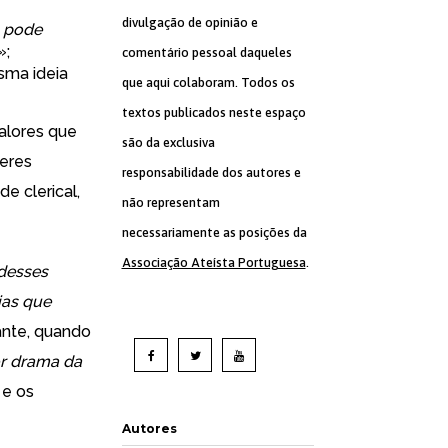
divulgação de opinião e
o pode
»;
comentário pessoal daqueles
sma ideia
que aqui colaboram. Todos os
textos publicados neste espaço
valores que
são da exclusiva
heres
responsabilidade dos autores e
e clerical,
não representam
necessariamente as posições da
Associação Ateísta Portuguesa
.
desses
ias que
ante
, quando
or drama da
 e os
Autores