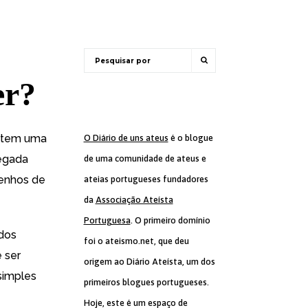
er?
ntem uma
O Diário de uns ateus
é o blogue
egada
de uma comunidade de ateus e
senhos de
ateias portugueses fundadores
da
Associação Ateísta
Portuguesa
. O primeiro domínio
 dos
foi o ateismo.net, que deu
 ser
origem ao Diário Ateísta, um dos
simples
primeiros blogues portugueses.
Hoje, este é um espaço de