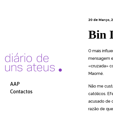
20 de Março, 
Bin 
O mais influ
mensagem
e
«cruzada» co
Maomé.
AAP
Não me custa
Contactos
católicos. E
acusado
de c
razão de que