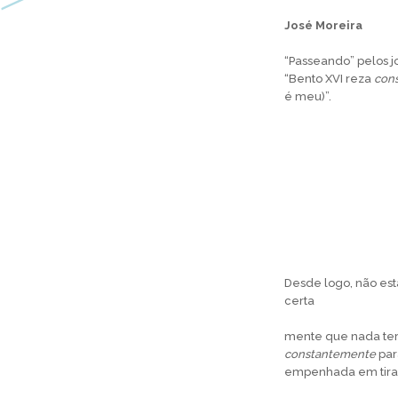
José Moreira
“Passeando” pelos j
“Bento XVI reza
con
é meu)”.
Desde logo, não est
certa
mente que nada teri
constantemente
par
empenhada em tirar