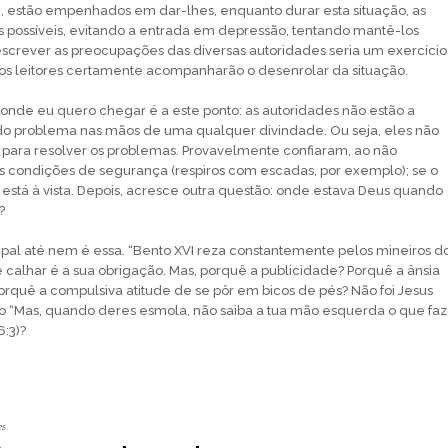
estão empenhados em dar-lhes, enquanto durar esta situação, as
 possíveis, evitando a entrada em depressão, tentando mantê-los
screver as preocupações das diversas autoridades seria um exercício
os leitores certamente acompanharão o desenrolar da situação.
nde eu quero chegar é a este ponto: as autoridades não estão a
 do problema nas mãos de uma qualquer divindade. Ou seja, eles não
para resolver os problemas. Provavelmente confiaram, ao não
s condições de segurança (respiros com escadas, por exemplo); se o
o está à vista. Depois, acresce outra questão: onde estava Deus quando
?
ipal até nem é essa. “Bento XVI reza constantemente pelos mineiros d
e calhar é a sua obrigação. Mas, porquê a publicidade? Porquê a ânsia
rquê a compulsiva atitude de se pôr em bicos de pés? Não foi Jesus
 “Mas, quando deres esmola, não saiba a tua mão esquerda o que faz
6:3)?
es