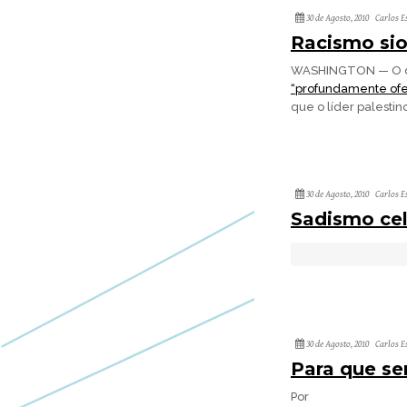
30 de Agosto, 2010
Carlos E
Racismo sio
WASHINGTON — O d
“profundamente ofen
que o líder palest
30 de Agosto, 2010
Carlos E
Sadismo cel
30 de Agosto, 2010
Carlos E
Para que se
Por