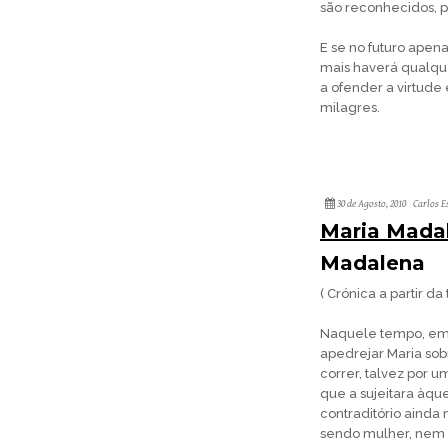
são reconhecidos, p
E se no futuro apen
mais haverá qualque
a ofender a virtude 
milagres.
30 de Agosto, 2010
Carlos E
Maria Mada
Madalena
( Crónica a partir da
Naquele tempo, em 
apedrejar Maria sob
correr, talvez por u
que a sujeitara àqu
contraditório ainda 
sendo mulher, nem a