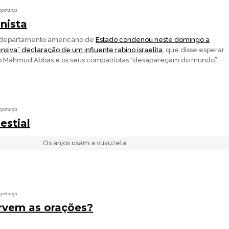
sperança
nista
epartamento americano de
Estado condenou neste domingo a
siva” declaração de um influente rabino israelita
, que disse esperar
ino Mahmud Abbas e os seus compatriotas “desapareçam do mundo”.
sperança
estial
Os anjos usam a vuvuzela
sperança
rvem as orações?