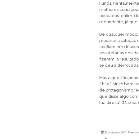
Fundamentalmente, 
melhores condições
ocupados, enfim, de
redundante, já que 
De qualquer modo, o
procurar a solução
confiam em deuses 
acautelar as devida
fizeram, o resultad
se deu a derrocada
Mas a questão princ
Chile”. Muito bem, s
de protagonismo? Po
que disse algo como
tua direita” (Mateus 
28 de Agosto, 2010
Fernand