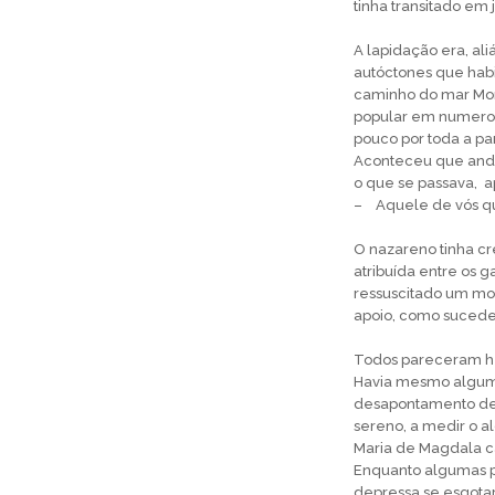
tinha transitado em 
A lapidação era, al
autóctones que hab
caminho do mar Mor
popular em numeros
pouco por toda a par
Aconteceu que anda
o que se passava, ap
– Aquele de vós que
O nazareno tinha cr
atribuída entre os g
ressuscitado um mo
apoio, como sucede
Todos pareceram hes
Havia mesmo alguma
desapontamento de 
sereno, a medir o a
Maria de Magdala c
Enquanto algumas p
depressa se esgotara