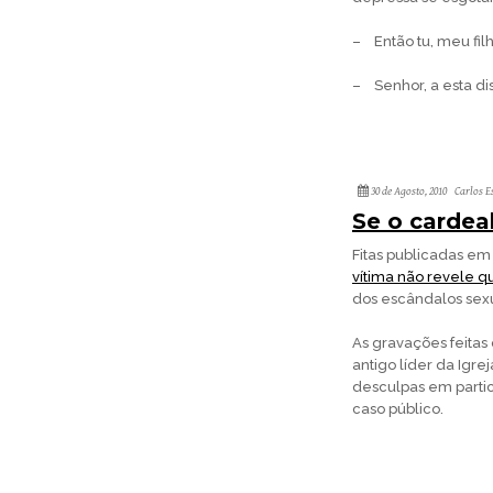
– Então tu, meu fil
– Senhor, a esta di
30 de Agosto, 2010
Carlos E
Se o cardea
Fitas publicadas em
vítima não revele q
dos escândalos sexu
As gravações feitas
antigo líder da Igr
desculpas em partic
caso público.