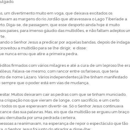
julgado.
iás, um divertimento muito em voga, que deixava excitados os
itavam as margens do rio Jordão que atravessava o Lago Tiberíade a
to. Diga-se, de passagem, que esse desporto ainda hoje é muito
os países, para imenso gáudio das multidões, e não faltam adeptos u
te.
ndo o Senhor Jesus a predicar por aquelas bandas, depois de indaga
roveitou a multidão para se lhe dirigir, e disse:
 nunca errou que atire a primeira pedra.
éditos firmados com vários milagres e até a cura de um leproso lhe er
alileus. Falava-se mesmo, com rancor entre os fariseus, que teria
rto de nome Lázaro. Vários independentes já lhe tinham manifestado
 sempre que o poder está em vias de mudança.
itar. Muitos deixaram cair as pedras com que se tinham municiado.
 crispação nos que vieram de longe, com sacrifício, e um certo
todos os que esperavam divertir-se. Só o Senhor Jesus continuava
lcance das sua palavras. Mas, eis que da multidão se ergueu um braço
aiu derrubada por uma pedrada certeira.
essoas a reanimavam, na esperança de repor o espectáculo que tão
, o Senhor Jesus foi junto do atirador e disse-lhe: