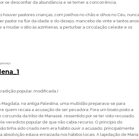
or se desconfiar da abundância e se temer a concorrência.
as houver pastores crianças, com joelhos no chão e olhos no Céu, nunc
r pastor na flor da idade e do desejo, mancebo de vinte e tantos anos
e a mudar o sítio às azinheiras, a perturbar a circulação celeste e os
sperança
lena_1
 tradição popular, modificada.)
Magdala, na antiga Palestina, uma multidão preparava-se para
re quem recaía a acusação de ser pecadora. Fora um boato posto a
m corcunda da tribo de Manassé, ressentido por se ter visto recusado,
ele veredicto popular de que não cabia recurso. O princípio do
não tinha sido criado nem era hábito ouvir o acusado, principalmente
 absolvição estava enraizada nos hábitos locais. A lapidação de Maria