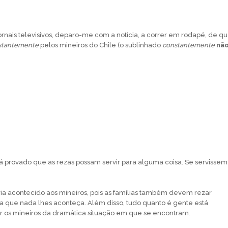
ornais televisivos, deparo-me com a notícia, a correr em rodapé, de q
stantemente
pelos mineiros do Chile (o sublinhado
constantemente
nã
á provado que as rezas possam servir para alguma coisa. Se servissem
a acontecido aos mineiros, pois as famílias também devem rezar
a que nada lhes aconteça. Além disso, tudo quanto é gente está
 os mineiros da dramática situação em que se encontram.