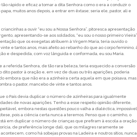
e tão rápido e eficaz a tomar a dita Senhora como o era a conduzir o
 papa, muitos anos depois, a entrar em êxtase; seria ele, pastor, ali e
criancinhas a ouvir “eu sou a Nossa Senhora”, pitoresca apresentação
rgento, apresentando-se aos soldados, “eu sou o nosso primeiro Vieira”
ntação que os exegetas atribuem à Virgem Maria, teria ouvido o
vinte e tantos anos, mais afeito ao rebanho do que ao corpo feminino, 
ção e despedida, com voz lânguida e conformada, eu sou Maria.
e a referida Senhora, de tão rara beleza, teria esquecido a conversão
o dito pastor à oração e, em vez de duas ou três aparições, poderia
ndo embora que não era a azinheira certa aquela em que poisava, mas
ombra o pastor, mancebo de vinte e tantos anos.
e o País devia duplicar o número de azinheiras para igualmente
lidades de novas aparições. Tenho a esse respeito opinião diferente,
peitável, embora nestas questões pouco valha a dialéctica, impossível
títese, pois a ciência certa nunca a teremos. Penso que o caminho, o
stá em duplicar o número de crianças que prefiram à escola a oração
rícia, de preferência longe dali, que os milagres raramente se
 acontecem, como há sobejas provas na Ladeira e noutros sítios, nunca