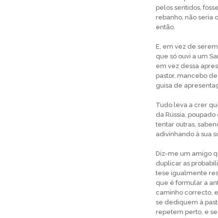
pelos sentidos, foss
rebanho, não seria o
então.
E, em vez de serem 
que só ouvi a um Sa
em vez dessa aprese
pastor, mancebo de 
guisa de apresenta
Tudo leva a crer qu
da Rússia, poupado 
tentar outras, sabe
adivinhando à sua s
Diz-me um amigo qu
duplicar as probabi
tese igualmente res
que é formular a an
caminho correcto, e
se dediquem à pasto
repetem perto, e se