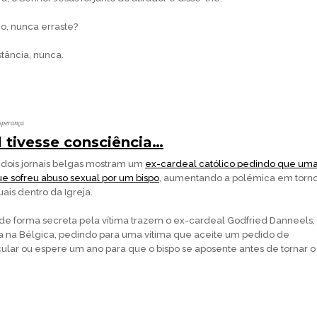
ho, nunca erraste?
stância, nunca.
sperança
l tivesse consciência…
 dois jornais belgas mostram um
ex-cardeal católico pedindo que um
ue sofreu abuso sexual por um bispo
, aumentando a polémica em torn
ais dentro da Igreja.
 de forma secreta pela vítima trazem o ex-cardeal Godfried Danneels,
eja na Bélgica, pedindo para uma vítima que aceite um pedido de
ular ou espere um ano para que o bispo se aposente antes de tornar o