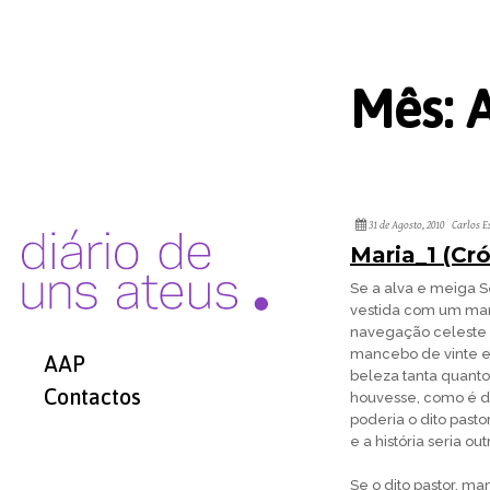
Mês:
31 de Agosto, 2010
Carlos E
Maria_1 (Cró
Se a alva e meiga S
vestida com um mant
navegação celeste 
mancebo de vinte e 
AAP
beleza tanta quanto
Contactos
houvesse, como é de 
poderia o dito past
e a história seria out
Se o dito pastor, ma