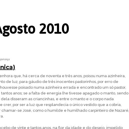
Agosto 2010
sperança
nica)
enhora que, há cerca de noventa e três anos, poisou numa azinheira,
o de luz, para gáudio de três inocentes pastorinhos, por erro de
houvesse poisado numa azinheira errada e encontrado um só pastor,
tantos anos; se a falta de energia lhe tivesse apagado o manto, sendo
 dela disseram as criancinhas, e entre o manto e o corpo nada
crer, por ser a luz que resplandecia o único vestido que a cobria,
or chamar-se José, como o humilde e humilhado carpinteiro de Nazaré
ra.
ncebo de vinte e tantos anos, na flor da idade e do desejo, impelido