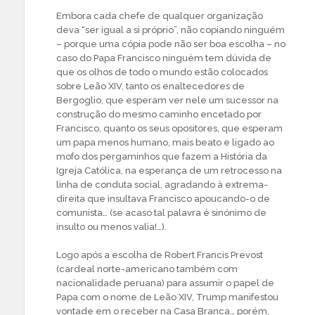
Embora cada chefe de qualquer organização
deva “ser igual a si próprio”, não copiando ninguém
– porque uma cópia pode não ser boa escolha – no
caso do Papa Francisco ninguém tem dúvida de
que os olhos de todo o mundo estão colocados
sobre Leão XIV, tanto os enaltecedores de
Bergoglio, que esperam ver nele um sucessor na
construção do mesmo caminho encetado por
Francisco, quanto os seus opositores, que esperam
um papa menos humano, mais beato e ligado ao
mofo dos pergaminhos que fazem a História da
Igreja Católica, na esperança de um retrocesso na
linha de conduta social, agradando à extrema-
direita que insultava Francisco apoucando-o de
comunista… (se acaso tal palavra é sinónimo de
insulto ou menos valia!…).
Logo após a escolha de Robert Francis Prevost
(cardeal norte-americano também com
nacionalidade peruana) para assumir o papel de
Papa com o nome de Leão XIV, Trump manifestou
vontade em o receber na Casa Branca… porém,