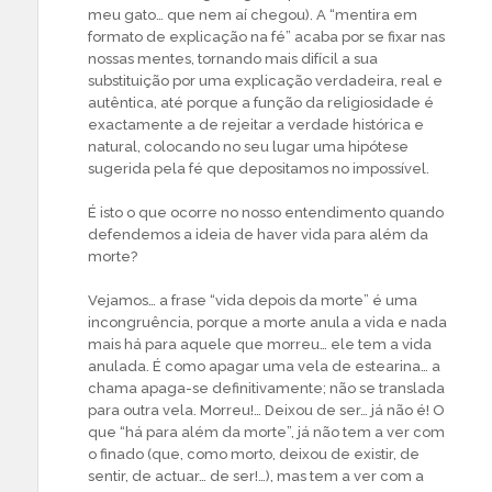
meu gato… que nem aí chegou). A “mentira em
formato de explicação na fé” acaba por se fixar nas
nossas mentes, tornando mais difícil a sua
substituição por uma explicação verdadeira, real e
autêntica, até porque a função da religiosidade é
exactamente a de rejeitar a verdade histórica e
natural, colocando no seu lugar uma hipótese
sugerida pela fé que depositamos no impossível.
É isto o que ocorre no nosso entendimento quando
defendemos a ideia de haver vida para além da
morte?
Vejamos… a frase “vida depois da morte” é uma
incongruência, porque a morte anula a vida e nada
mais há para aquele que morreu… ele tem a vida
anulada. É como apagar uma vela de estearina… a
chama apaga-se definitivamente; não se translada
para outra vela. Morreu!… Deixou de ser… já não é! O
que “há para além da morte”, já não tem a ver com
o finado (que, como morto, deixou de existir, de
sentir, de actuar… de ser!…), mas tem a ver com a