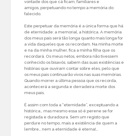
vontade dos que cá ficam, familiares e
amigos, perpetuando no tempo a memória do
falecido.
Este perpetuar da memória é a única forma que há
de eternidade: a memorial, a histórica. A memória
dos meus pais será tão longa quanto mais longa for
a vida daqueles que os recordam. Na minha morte
e na da minha mulher, fica a minha filha que os
recordará. Os meus netos, embora não tivessem
conhecido os bisavós, sabem das suas existências e
histórias que ouviram contar sobre eles, pelo que
os meus pais continuarão vivos nas suas memórias.
Quando morrer a última pessoa que os recorda,
acontecerá a segunda e derradeira morte dos
meus pais.
É assim com toda a “eternidade”, exceptuando a
histórica… mas mesmo essa só é perene se for
registada e duradoura. Sem um registo que
perdure no tempo, mais a existência de quem a
lembre… nem a eternidade é eterna!…