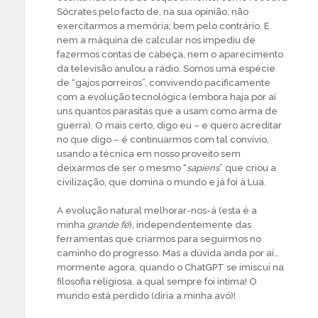
Sócrates pelo facto de, na sua opinião, não
exercitarmos a memória; bem pelo contrário. E
nem a máquina de calcular nos impediu de
fazermos contas de cabeça, nem o aparecimento
da televisão anulou a rádio. Somos uma espécie
de “gajos porreiros”, convivendo pacificamente
com a evolução tecnológica (embora haja por aí
uns quantos parasitas que a usam como arma de
guerra). O mais certo, digo eu – e quero acreditar
no que digo – é continuarmos com tal convívio,
usando a técnica em nosso proveito sem
deixarmos de ser o mesmo “
sapiens
” que criou a
civilização, que domina o mundo e já foi à Lua.
A evolução natural melhorar-nos-á (esta é a
minha
grande fé
), independentemente das
ferramentas que criarmos para seguirmos no
caminho do progresso. Mas a dúvida anda por aí…
mormente agora, quando o ChatGPT se imiscui na
filosofia religiosa, a qual sempre foi íntima! O
mundo está perdido (diria a minha avó)!