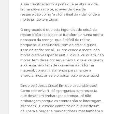
A sua crucificação foi a porta que se abriu à vida,
fechando-a à morte, através da ideia da
ressurreição como “a vitória final da vida”, onde a
morte já não tem lugar!
O engraçado é que esta ingenuidade cristã da
ressurreição acaba por se transformar numa pedra
no sapato da crença, que é difícil de retirar…
porque se JC ressuscitou, tem de estar algures.
Tem de andar por aí!… Quem vence a morte, não
morre outra vez (penso eu)!… E o que, ou quem, não
morre, tem de se conservar vivo. E o que, ou quem,
é, ou está, vivo, tem de conservar a sua forma
material, consumir alimentos para manter a
energia, mostrar-se e produzir ou provocar algo!
Onde está Jesus Cristo? Em que circunstâncias?
Como sobrevive?!… São perguntas sem resposta
que deveriam embaraçar a crença… só não
embaraçam porque os crentes não se interrogam…
só crêem!… E estarão convictos de que existe um
céu para albergar almas caridosas, mas também o