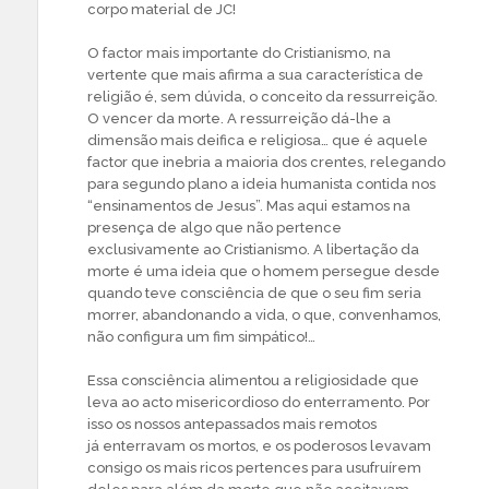
corpo material de JC!
O factor mais importante do Cristianismo, na
vertente que mais afirma a sua característica de
religião é, sem dúvida, o conceito da ressurreição.
O vencer da morte. A ressurreição dá-lhe a
dimensão mais deifica e religiosa… que é aquele
factor que inebria a maioria dos crentes, relegando
para segundo plano a ideia humanista contida nos
“ensinamentos de Jesus”. Mas aqui estamos na
presença de algo que não pertence
exclusivamente ao Cristianismo. A libertação da
morte é uma ideia que o homem persegue desde
quando teve consciência de que o seu fim seria
morrer, abandonando a vida, o que, convenhamos,
não configura um fim simpático!…
Essa consciência alimentou a religiosidade que
leva ao acto misericordioso do enterramento. Por
isso os nossos antepassados mais remotos
já enterravam os mortos, e os poderosos levavam
consigo os mais ricos pertences para usufruírem