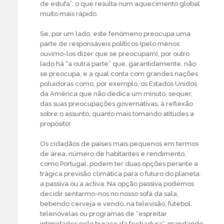
de estufa”, o que resulta num aquecimento global
muito mais rápido.
Se, por um lado, este fenómeno preocupa uma
parte de responsáveis políticos (pelo menos
ouvimo-los dizer que se preocupam), por outro
lado há “a outra parte” que, garantidamente, não
se preocupa, e a qual conta com grandes nações
poluidoras como, por exemplo, os Estados Unidos
da América que não dedica um minuto, sequer,
das suas preocupações governativas, à reflexão
sobre o assunto, quanto mais tomando atitudes a
propósito!
Os cidadãos de países mais pequenos em termos
de área, número de habitantes e rendimento,
como Portugal, podem ter duas opções perante a
trágica previsão climática para o futuro do planeta:
a passiva ou a activa. Na opção passiva podemos
decidir sentarmo-nos no nosso sofá da sala,
bebendo cerveja e vendo, na televisão, futebol,
telenovelas ou programas de “espreitar
intimidades pelo buraco da fechadura”, mandando