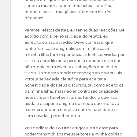
sendo a mulher a quem deu boleia… era filha
daquele casal… mas já havia falecido há três
décadas!
Perante relatos destes, eu tenho duas reacções. De
acordo com a personalidade do relator, eu
acredito ou não acredito. Devo confessar que
tenho “um caso enigmático em minha casa”:
a minha filha tem experiências idênticas vividas por
si… e eu acredito nela porque a eduquei e sei que
não mente nem inventa as situações que diz ter
vivido. Do mesmo modo reconheço ao doutor Luís
Portela seriedade científica para aceitar a
honestidade dos seus discursos, tal como aceito os
da minha filha… mas não encontro racionalidade
neles!… É um túnel sem luz ao fundo… o que não
ajuda a dissipar o enigma de modo que me leve
a compreender a narrativa com naturalidade e
sem dúvidas, percebendo-a.
Vou dedicar dois ou três artigos a este caso para
poder transmitir aos meus leitores a minha opinião