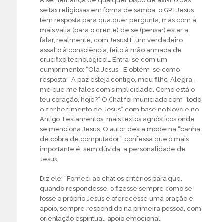
À semelhança de qualquer bispo de aviário das
seitas religiosas em forma de samba, o GPTJesus
tem resposta para qualquer pergunta, mas com a
mais valia (para o crente) de se (pensar) estar a
falar, realmente, com Jesus! É um verdadeiro
assalto à consciência, feito à mão armada de
crucifixo tecnológico!… Entra-se com um
cumprimento: “Olá Jesus”. E obtém-se como
resposta: “A paz esteja contigo, meu filho. Alegra-
me que me fales com simplicidade. Como está o
teu coração, hoje?” O Chat foi municiado com “todo
o conhecimento de Jesus” com base no Novo e no
Antigo Testamentos, mais textos agnósticos onde
se menciona Jesus. O autor desta moderna “banha
de cobra de computador”, confessa que o mais
importante é, sem dúvida, a personalidade de
Jesus.
Diz ele: “Forneci ao chat os critérios para que,
quando respondesse, o fizesse sempre como se
fosse o próprio Jesus e oferecesse uma oração e
apoio, sempre respondido na primeira pessoa, com
orientação espiritual, apoio emocional,