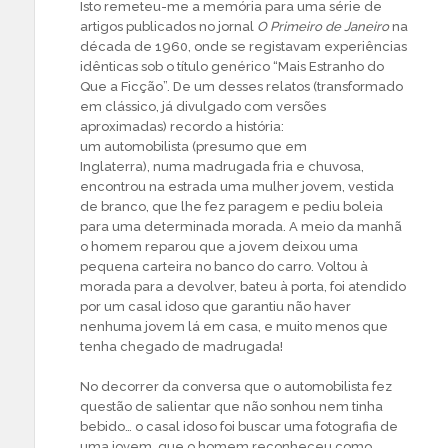
Isto remeteu-me a memória para uma série de
artigos publicados no jornal
O Primeiro de Janeiro
na
década de 1960, onde se registavam experiências
idênticas sob o título genérico “Mais Estranho do
Que a Ficção”. De um desses relatos (transformado
em clássico, já divulgado com versões
aproximadas) recordo a história:
um automobilista (presumo que em
Inglaterra), numa madrugada fria e chuvosa,
encontrou na estrada uma mulher jovem, vestida
de branco, que lhe fez paragem e pediu boleia
para uma determinada morada. A meio da manhã
o homem reparou que a jovem deixou uma
pequena carteira no banco do carro. Voltou à
morada para a devolver, bateu à porta, foi atendido
por um casal idoso que garantiu não haver
nenhuma jovem lá em casa, e muito menos que
tenha chegado de madrugada!
No decorrer da conversa que o automobilista fez
questão de salientar que não sonhou nem tinha
bebido… o casal idoso foi buscar uma fotografia de
uma jovem, que o homem reconheceu como