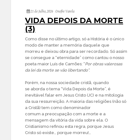
21 de Julho, 2026
Onofre Varela
VIDA DEPOIS DA MORTE
(3)
Como disse no último artigo, só a História é o único
modo de manter a memória daquele que
morreu e deixou obra para ser recordado. Só assim
se consegue a “eternidade” como cantou o nosso
poeta maior Luís de Camões: “
Por obras valerosas
da lei da morte se vão libertando”
.
Porém, na nossa sociedade cristã, quando
se aborda o tema “Vida Depois da Morte”, é
inevitável falar em Jesus Cristo (JC) e na mitologia
da sua ressurreição. A maioria das religiões (não só
a Cristã) tem como denominador
comum a preocupação com a morte e a
mensagem da vitória da vida sobre ela. O
Cristianismo refinou esta regra, porque Jesus
Cristo só existe… porque morreu!…