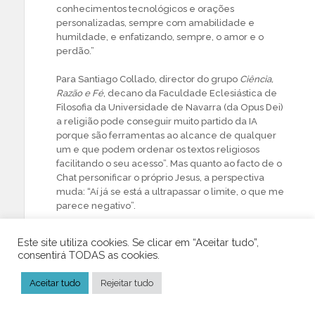
conhecimentos tecnológicos e orações
personalizadas, sempre com amabilidade e
humildade, e enfatizando, sempre, o amor e o
perdão.”
Para Santiago Collado, director do grupo
Ciência,
Razão e Fé
, decano da Faculdade Eclesiástica de
Filosofia da Universidade de Navarra (da Opus Dei)
a religião pode conseguir muito partido da IA
porque são ferramentas ao alcance de qualquer
um e que podem ordenar os textos religiosos
facilitando o seu acesso”. Mas quanto ao facto de o
Chat personificar o próprio Jesus, a perspectiva
muda: “Aí já se está a ultrapassar o limite, o que me
parece negativo”.
O Vaticano já se pronunciou sobre a IA, no
Este site utiliza cookies. Se clicar em “Aceitar tudo”,
documento
Antiqua et Nova
, dizendo que a IA
consentirá TODAS as cookies.
“carece de dimensões criativas, espirituais e
morais”. Mas a imoralidade continua com a
Aceitar tudo
Rejeitar tudo
exploração da fé por computador, usada por
vigaristas digitais. (Fim)