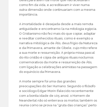
deles para além da morte que não aceitavam
como fim da vida, e acreditavam ir viver numa
outra dimensão onde continuariam com a mesma
importância.
A imortalidade é desejada desde a mais remota
antiguidade e encontramo-la na mitologia egípcia.
O Cristianismo não fez mais do que copiar, adaptar
e reeditar conhecidos rituais, como é exemplo a
narrativa mitológica de Átis, deus frígio da Natureza
e da Primavera, amante de Cibele, cujo mito refere
a sua morte e ressurreição. A própria missa pascal
do rito cristão é cópia de antigos rituais nocturnos
comemorativos da morte e ressurreição de Átis,
com ligação a celebrações animistas na passagem
do equinócio da Primavera.
A morte sempre foi uma das grandes
preocupações do Ser Humano. Segundo o filósofo
e sociólogo Edgar Morin (falecido recentemente
com a bonita idade de 105 anos), o Homem de
Neandertal não só enterrava os mortos; também os
reunia como se prova na “gruta das crianças” perto