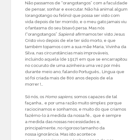
Não passamos de “orangotangos” com a faculdade
de pensar, sonhar e executar. Não há animal algum
(orangotango ou felino) que possa ser visto com
vida depois de ter morrido, e o meu gato jamais viu
o fantasma do seu bisavô persa. Mas nós
(“orangotangos”
Sapiens
) afirmamos ter visto Jesus
Cristo vivo depois de ele ter sido morto, e que
também topamos com a sua mãe Maria, Vivinha da
Silva, nas circunstâncias mais improváveis,
incluindo aquela (de 1917) em que se encarrapitou
no cocuruto de uma azinheira uma vez por mês
durante meio ano, falando Português… Língua que
só foi criada mais de 800 anos depois de ela
morrer !…
Só nós, os
Homo sapiens
, somos capazes de tal
façanha… e por uma razão muito simples: porque
raciocinamos e sonhamos, e muito do que criamos
fazêmo-lo à medida da nossa fé… que é sempre
a medida das nossas necessidades e,
principalmente, no rigoroso tamanho da
nossa ignorância. Mas isto acontece