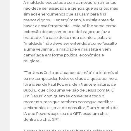
A maldade executada com as novas ferramentas
não deve ser assacada à ciência que as criou, mas
sim aos energúmenos que as usam para fins
menos dignos. O energúmeno já existia antes de
haver a nova ferramenta… esta, só lhe serve como
extensão do pensamento e do braço que faz a
maldade. No caso deste meu escrito, a palavra
“maldade” não deve ser entendida como “assalto
a uma velhinha”… a maldade é mais lata e vem
camuflada em forma política, económica e
religiosa.
“Ter Jesus Cristo ao alcance da mão” no telemóvel
ou no computador, todos os dias e a qualquer hora,
foi a ideia de Paul Powers, de 43 anos e natural de
Dublin… que criou uma versão de Jesus com IA. É
um “Jesus” com quem se conversa a todo o
momento, mas que também consegue partilhar
sentimentos e servir de consultor. É um modelo de
IA que Powers baptisou de GPTJesus: um chat
dentro do chat GPT.