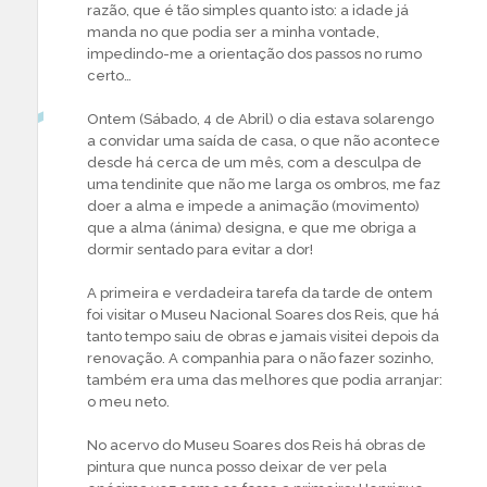
razão, que é tão simples quanto isto: a idade já
manda no que podia ser a minha vontade,
impedindo-me a orientação dos passos no rumo
certo…
Ontem (Sábado, 4 de Abril) o dia estava solarengo
a convidar uma saída de casa, o que não acontece
desde há cerca de um mês, com a desculpa de
uma tendinite que não me larga os ombros, me faz
doer a alma e impede a animação (movimento)
que a alma (ánima) designa, e que me obriga a
dormir sentado para evitar a dor!
A primeira e verdadeira tarefa da tarde de ontem
foi visitar o Museu Nacional Soares dos Reis, que há
tanto tempo saiu de obras e jamais visitei depois da
renovação. A companhia para o não fazer sozinho,
também era uma das melhores que podia arranjar:
o meu neto.
No acervo do Museu Soares dos Reis há obras de
pintura que nunca posso deixar de ver pela