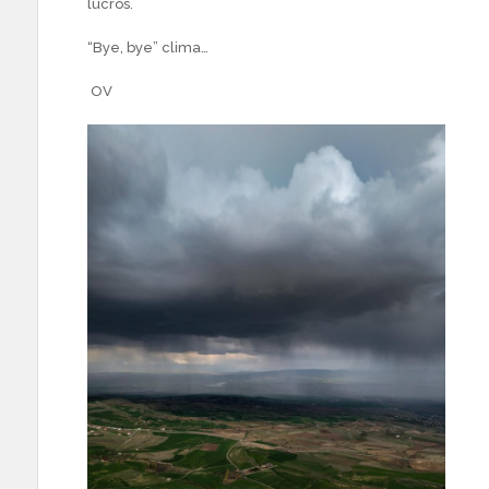
lucros.
“Bye, bye” clima…
OV