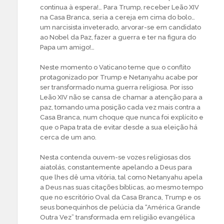
continua à espera!… Para Trump, receber Leão XIV
na Casa Branca, seria a cereja em cima do bolo…
um narcisista inveterado, arvorar-se em candidato
ao Nobel da Paz, fazer a guerra e ter na figura do
Papa um amigo!…
Neste momento o Vaticano teme que o conflito
protagonizado por Trump e Netanyahu acabe por
ser transformado numa guerra religiosa. Por isso
Leão XIV não se cansa de chamar a atenção para a
paz, tomando uma posição cada vez mais contra a
Casa Branca, num choque que nunca foi explícito e
que o Papa trata de evitar desde a sua eleição há
cerca de um ano.
Nesta contenda ouvem-se vozes religiosas dos
aiatolás, constantemente apelando a Deus para
que lhes dê uma vitória, tal como Netanyahu apela
a Deus nas suas citações bíblicas, ao mesmo tempo
que no escritório Oval da Casa Branca, Trump e os
seus bonequinhos de pelúcia da “América Grande
Outra Vez” transformada em religião evangélica