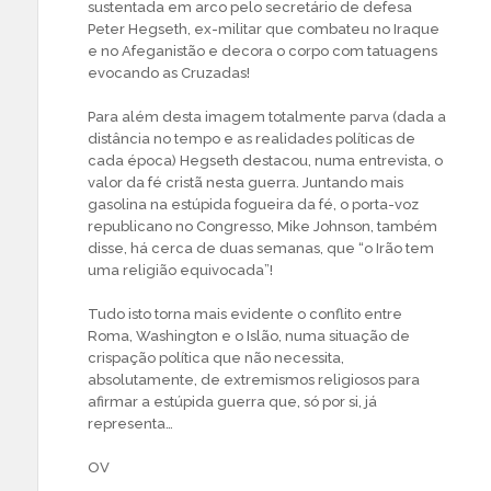
sustentada em arco pelo secretário de defesa
Peter Hegseth, ex-militar que combateu no Iraque
e no Afeganistão e decora o corpo com tatuagens
evocando as Cruzadas!
Para além desta imagem totalmente parva (dada a
distância no tempo e as realidades políticas de
cada época) Hegseth destacou, numa entrevista, o
valor da fé cristã nesta guerra. Juntando mais
gasolina na estúpida fogueira da fé, o porta-voz
republicano no Congresso, Mike Johnson, também
disse, há cerca de duas semanas, que “o Irão tem
uma religião equivocada”!
Tudo isto torna mais evidente o conflito entre
Roma, Washington e o Islão, numa situação de
crispação política que não necessita,
absolutamente, de extremismos religiosos para
afirmar a estúpida guerra que, só por si, já
representa…
OV