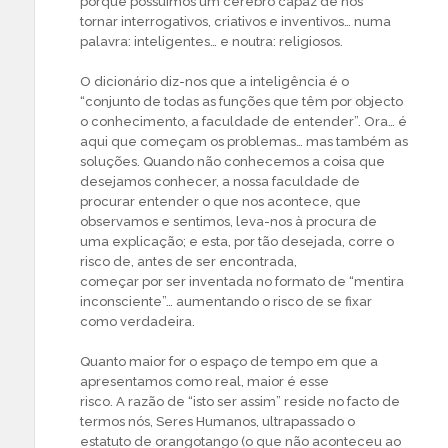
porque possuímos um cérebro capaz de nos
tornar interrogativos, criativos e inventivos… numa
palavra: inteligentes… e noutra: religiosos.
O dicionário diz-nos que a inteligência é o
“conjunto de todas as funções que têm por objecto
o conhecimento, a faculdade de entender”. Ora… é
aqui que começam os problemas… mas também as
soluções. Quando não conhecemos a coisa que
desejamos conhecer, a nossa faculdade de
procurar entender o que nos acontece, que
observamos e sentimos, leva-nos à procura de
uma explicação; e esta, por tão desejada, corre o
risco de, antes de ser encontrada,
começar por ser inventada no formato de “mentira
inconsciente”… aumentando o risco de se fixar
como verdadeira.
Quanto maior for o espaço de tempo em que a
apresentamos como real, maior é esse
risco. A razão de “isto ser assim” reside no facto de
termos nós, Seres Humanos, ultrapassado o
estatuto de orangotango (o que não aconteceu ao