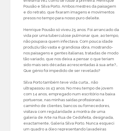
enésima vez como se fosse a primeira: Henrique
Pousão e Silva Porto. Ambos mestres da paisagem
e do retrato, que fixaram imagens e movimentos
presos no tempo para nosso puro deleite.
Henrique Pousão só viveu 25 anos. Foi arrancado da
vida por uma tuberculose pulmonar que, ao tempo,
não poupava quem infectava. Com pouca idade
produziu tão vasta e grandiosa obra, mostrando-
nos paisagens e gentes italianas, tratadas de modo
tão variado, que nos deixa a pensar o que teriam
sido mais seis décadas acrescentadas à sua arte?…
Que génio foi impedido de ser revelado?
Silva Porto também teve vida curta… não
ultrapassou os 43 anos. No meu tempo de jovem
com 14 anos, empregado num escritório na baixa
portuense, nas minhas saídas profissionais a
caminho de clientes, bancos ou fornecedores,
visitava com regularidade a montra de uma
galeria de Arte na Rua de Cedofeita, designada,
exactamente, Galeria Silva Porto. Nunca esqueci
um quadro a óleo representando lavadeiras