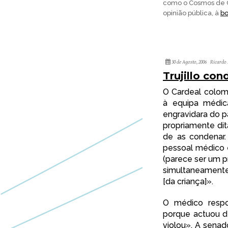
como o Cosmos de C
opinião pública, à
bo
30 de Agosto, 2006
Ricardo 
Trujillo co
O Cardeal colom
à equipa médic
engravidara do p
propriamente dit
de as condenar.
pessoal médico 
(parece ser um p
simultaneament
[da criança]».
O médico respon
porque actuou de
violou». A sena