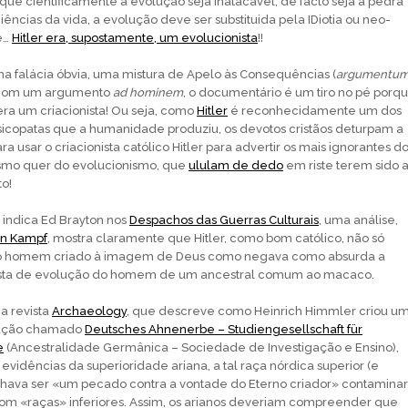
a que cientificamente a evolução seja inatacável, de facto seja a pedra
ciências da vida, a evolução deve ser substituida pela IDiotia ou neo-
e…
Hitler era, supostamente, um evolucionista
!!
a falácia óbvia, uma mistura de Apelo às Consequências (
argumentu
 com um argumento
ad hominem
, o documentário é um tiro no pé porq
era um criacionista! Ou seja, como
Hitler
é reconhecidamente um dos
icopatas que a humanidade produziu, os devotos cristãos deturpam a
ra usar o criacionista católico Hitler para advertir os mais ignorantes d
ísmo quer do evolucionismo, que
ululam de dedo
em riste terem sido 
o!
 indica Ed Brayton nos
Despachos das Guerras Culturais
, uma análise,
n Kampf
, mostra claramente que Hitler, como bom católico, não só
o o homem criado à imagem de Deus como negava como absurda a
ista de evolução do homem de um ancestral comum ao macaco.
a revista
Archaeology
, que descreve como Heinrich Himmler criou u
igação chamado
Deutsches Ahnenerbe – Studiengesellschaft für
e
(Ancestralidade Germânica – Sociedade de Investigação e Ensino),
 evidências da superioridade ariana, a tal raça nórdica superior (e
achava ser «um pecado contra a vontade do Eterno criador» contaminar
om «raças» inferiores. Assim, os arianos deveriam compreender que