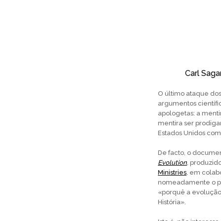
Carl Saga
O último ataque dos I
argumentos científic
apologetas: a mentir
mentira ser prodiga
Estados Unidos com
De facto, o docume
Evolution
, produzid
Ministries
, em colab
nomeadamente o pres
«porquê a evolução 
História».