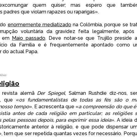
 excomungar quem quiser; mas espero que tamb
padres que violam rapazes ou raparigas».
ido
enormemente mediatizado
na Colômbia, porque se tra
errupção voluntária da gravidez feita legalmente, após
ei em
Maio passado
. Deve notar-se que Trujillo preside 
fício da Família e é frequentemente apontado como 
r do actual Papa.
Alves
ligião
revista alemã
Der Spiegel
, Salman Rushdie diz-nos, s
a, que «
os fundamentalistas de todas as fés são o m
 nosso tempo
». E acrescenta que «
a compreensão do que é
stia antes de cada religião em particular; as religiões 
 pelas pessoas depois, para exprimir essa ideia
». A ideia 
storicamente anterior à religião, e que pode dispensar u
, tem que ser repetida quantas vezes for necessário. Porq