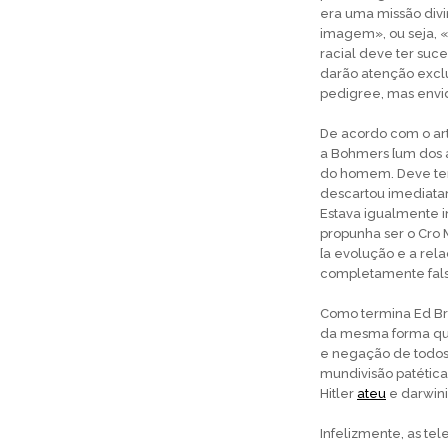
era uma missão divi
imagem», ou seja, «
racial deve ter su
darão atenção excl
pedigree, mas envi
De acordo com o ar
a Bohmers [um dos 
do homem. Deve ter 
descartou imediata
Estava igualmente 
propunha ser o Cro
[a evolução e a rel
completamente falsa
Como termina Ed Bra
da mesma forma que
e negação de todos
mundivisão patética
Hitler
ateu
e darwini
Infelizmente, as t