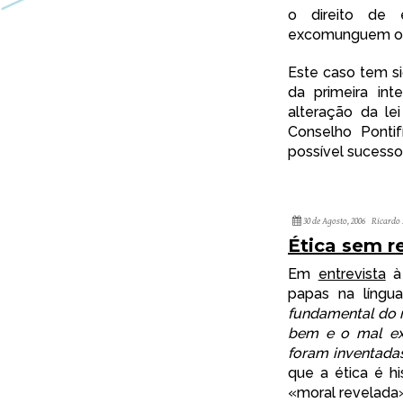
o direito de
excomunguem os 
Este caso tem s
da primeira int
alteração da l
Conselho Ponti
possível sucesso
30 de Agosto, 2006
Ricardo 
Ética sem re
Em
entrevista
à 
papas na língu
fundamental do
bem e o mal exi
foram inventadas
que a ética é hi
«moral revelada»