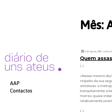
Mês:
31 de Agosto, 2006
Carlos E
Quem assass
(…)
«Nesse mesmo dia t
respeito da sua se
AAP
ortodoxas, o metro
Contactos
tranquilamente a be
morreu quase instan
relativamente jovem
(…)