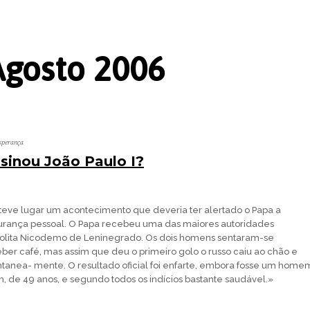
Agosto 2006
sperança
inou João Paulo I?
eve lugar um acontecimento que deveria ter alertado o Papa a
gurança pessoal. O Papa recebeu uma das maiores autoridades
polita Nicodemo de Leninegrado. Os dois homens sentaram-se
ber café, mas assim que deu o primeiro golo o russo caiu ao chão e
tanea- mente. O resultado oficial foi enfarte, embora fosse um home
, de 49 anos, e segundo todos os indícios bastante saudável.»