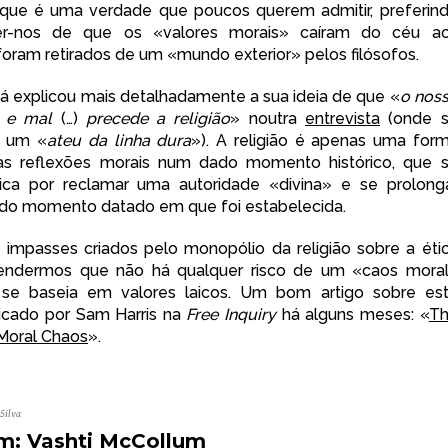
que é uma verdade que poucos querem admitir, preferin
er-nos de que os «valores morais» caíram do céu a
oram retirados de um «mundo exterior» pelos filósofos.
á explicou mais detalhadamente a sua ideia de que «
o nos
 e mal
(…)
precede a religião
» noutra
entrevista
(onde 
m um «
ateu da linha dura
»). A religião é apenas uma for
as reflexões morais num dado momento histórico, que 
ica por reclamar uma autoridade «divina» e se prolong
 do momento datado em que foi estabelecida.
 impasses criados pelo monopólio da religião sobre a éti
ndermos que não há qualquer risco de um «caos mora
 se baseia em valores laicos. Um bom artigo sobre es
licado por Sam Harris na
Free Inquiry
há alguns meses: «
T
Moral Chaos
».
Silva
m: Vashti McCollum