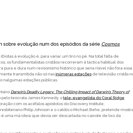
n sobre evolução num dos episódios da série
Cosmos
Diotas à evolução é, para variar, um tiro no pé. Na total falta de
os, os fundamentalistas cristãos recorreram à táctica habitual dos
a pura e dura num revisonismo histórico que seria rísivel não fora essa
mente transmitida não só nas
inúmeras estações
de televisão cristãs n
o nalgumas estações públicas.
ntário
Darwin’s Deadly Legacy: The Chilling Impact of Darwin’s Theory of
o pelo teocrata James Kennedy, o
tele-evangelista do Coral Ridge
oração com os acéfalos apóstolos do Discovery Institute,
biteriano Philip Johnson e o católico Michael Behe, pretende mostr
é uma má ideia que devia ser descartada no caixote de lixo da