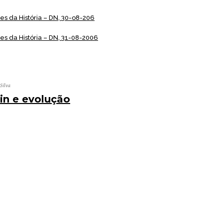
s da História – DN, 30-o8-206
s da História – DN, 31-08-2006
Silva
win e evolução