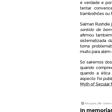
é verdade e por
tentar convenc
trambolhões ou f
Salman Rushdie j
sentido de bem
afirmou també
sistematizada d
torna problemát
muito para além
Só sairemos dos
quando compree
quando a ética
aspecto foi pub
Myth of Secular 
30 de Agosto, 2006
Palmira 
In memoria