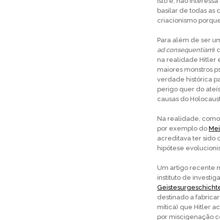
Isto é, não interess
basilar de todas as 
criacionismo porqu
Para além de ser um
ad consequentiam
)
na realidade Hitler 
maiores monstros ps
verdade histórica pa
perigo quer do ate
causas do Holocaust
Na realidade, como
por exemplo do
Mei
acreditava ter sid
hipótese evolucion
Um artigo recente n
instituto de invest
Geistesurgeschicht
destinado a fabricar
mítica) que Hitler 
por miscigenação c