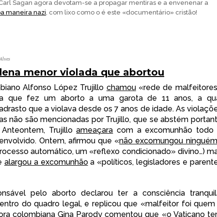
arl Sagan agora devotam-se a propagar mentiras e a envenenar a
a maneira nazi
, com lixo como o é este «documentário» cristão!
Alves
ndena menor violada que abortou
biano Alfonso López Trujillo
chamou
«rede de malfeitore
a que fez um aborto a uma garota de 11 anos, a qu
adrasto que a violava desde os 7 anos de idade. As violaçõ
as não são mencionadas por Trujillo, que se abstém portan
 Anteontem, Trujillo
ameaçara
com a excomunhão todo
envolvido. Ontem, afirmou que «
não excomungou ningué
rocesso automático, um «reflexo condicionado» divino…) m
e
alargou a excomunhão
a «políticos, legisladores e parent
sável pelo aborto declarou ter a consciência tranquil
ntro do quadro legal, e replicou que «malfeitor foi quem
dora colombiana Gina Parody comentou que «o Vaticano t