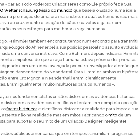
na «dar ao Todo Poderoso Criador seres como Ele próprio fez à Sua
O Weltanschauung (visão do mundo)
que baseia o Estado numa ideia
cesso na promoção de uma era mais nobre, na qual os homens não mais
usiva ao cruzamento e criação de cães e cavalos e gatos com
darão os seus esforços para melhorar a raça humana».
tigo, «Himmler também encontrou tempo num encontro para transmiti
arqueólogos do Ahnenerbe] a sua posição pessoal no assunto evoluçã
sido uma conversa instrutiva. Como Bohmers depois indicaria, Himml
mente a hipótese de que a raça humana estava próxima dos primatas.
indignado com uma ideia avançada por outro investigador alemão qu
 Magnon descendente do Neandertal. Para Himmler, ambas as hipótes
ação entre Cro Mgnon e Neanderthal] eram ‘cientificamente
s’. Eram igualmente ‘muito insultuosas para os humanos’».
yton, os fundamentalistas cristãos distorcem as evidências históricas
 distorcem as evidências científicas e tentam, em completa oposiçã
 os
factos históricos
e científicos, distorcer a realidade para impor a su
, assente não na realidade mas em mitos. Fabricando o
mito
de um
sta para suportar o seu mito de um Criador/Designer inteligente!
elevisões públicas americanas que em tempos transmitiam programas