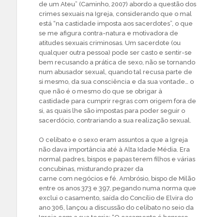
de um Ateu” (Caminho, 2007) abordo a questão dos
crimes sexuais na Igreja, considerando que o mal
está “na castidade imposta aos sacerdotes”, o que
se me afigura contra-natura e motivadora de
atitudes sexuais criminosas. Um sacerdote (ou
qualquer outra pessoa) pode ser casto e sentir-se
bem recusando a prática de sexo, não se tornando
num abusador sexual, quando tal recusa parte de
si mesmo, da sua consciência e da sua vontade… o
que não é o mesmo do que se obrigar à
castidade para cumprir regras com origem fora de
si, as quais lhe são impostas para poder seguir o
sacerdócio, contrariando a sua realização sexual.
O celibato e o sexo eram assuntos a que a Igreja
não dava importância até à Alta Idade Média. Era
normal padres, bispos e papas terem filhos e várias
concubinas, misturando prazer da
carne com negócios e fé. Ambrósio, bispo de Milão
entre os anos 373 e 397, pegando numa norma que
exclui o casamento, saída do Concílio de Elvira do
ano 306, lançou a discussão do celibato no seio da