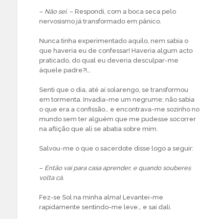
–
Não sei
. – Respondi, com a boca seca pelo
nervosismo já transformado em pânico.
Nunca tinha experimentado aquilo, nem sabia o
que haveria eu de confessar! Haveria algum acto
praticado, do qual eu deveria desculpar-me
àquele padre?!…
Senti que o dia, até aí solarengo, se transformou
em tormenta. Invadia-me um negrume; não sabia
o que era a confissão… e encontrava-me sozinho no
mundo sem ter alguém que me pudesse socorrer
na aflição que ali se abatia sobre mim.
Salvou-me o que o sacerdote disse logo a seguir:
–
Então vai para casa aprender, e quando souberes
volta cá
.
Fez-se Sol na minha alma! Levantei-me
rapidamente sentindo-me leve… e saí dali.