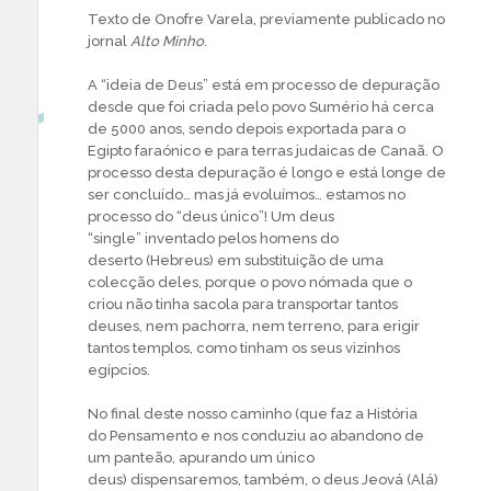
Texto de Onofre Varela, previamente publicado no
jornal
Alto Minho
.
A “ideia de Deus” está em processo de depuração
desde que foi criada pelo povo Sumério há cerca
de 5000 anos, sendo depois exportada para o
Egipto faraónico e para terras judaicas de Canaã. O
processo desta depuração é longo e está longe de
ser concluído… mas já evoluímos… estamos no
processo do “deus único”! Um deus
“single” inventado pelos homens do
deserto (Hebreus) em substituição de uma
colecção deles, porque o povo nómada que o
criou não tinha sacola para transportar tantos
deuses, nem pachorra, nem terreno, para erigir
tantos templos, como tinham os seus vizinhos
egípcios.
No final deste nosso caminho (que faz a História
do Pensamento e nos conduziu ao abandono de
um panteão, apurando um único
deus) dispensaremos, também, o deus Jeová (Alá)