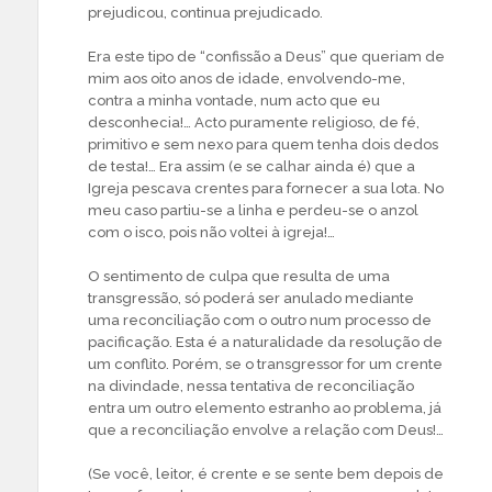
prejudicou, continua prejudicado.
Era este tipo de “confissão a Deus” que queriam de
mim aos oito anos de idade, envolvendo-me,
contra a minha vontade, num acto que eu
desconhecia!… Acto puramente religioso, de fé,
primitivo e sem nexo para quem tenha dois dedos
de testa!… Era assim (e se calhar ainda é) que a
Igreja pescava crentes para fornecer a sua lota. No
meu caso partiu-se a linha e perdeu-se o anzol
com o isco, pois não voltei à igreja!…
O sentimento de culpa que resulta de uma
transgressão, só poderá ser anulado mediante
uma reconciliação com o outro num processo de
pacificação. Esta é a naturalidade da resolução de
um conflito. Porém, se o transgressor for um crente
na divindade, nessa tentativa de reconciliação
entra um outro elemento estranho ao problema, já
que a reconciliação envolve a relação com Deus!…
(Se você, leitor, é crente e se sente bem depois de