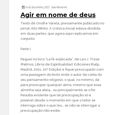
16 de Dezembro, 2022
João Monteiro
Agir em nome de deus
Texto de Onofre Varela, previamente publicado no
jornal
Alto Minho.
A crónica inicial estava dividida
em duas partes, que agora aqui replicamos em
conjunto.
Parte I:
Peguei no livro “La fé explicada”, de Leo J. Trese
(Patmos, Libros de Espiritualidad. Ediciones Rialp,
Madrid, 2001. 20ª Edição) e fiquei preocupado com
uma passagem do texto onde o autor dá conta do
seu pensamento religioso, o qual, no mínimo, dá
para preocupar qualquer alma, mesmo que essa
alminha seja ateia… ou principalmente se o for.
Resulta evidente que tal preocupação só é
possível desde o momento em que o leitor se
interroga sobre o que leu… se não se interrogar a
preocupação não existe.