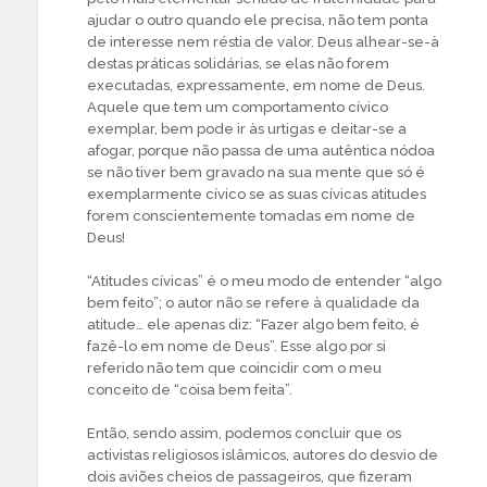
ajudar o outro quando ele precisa, não tem ponta
de interesse nem réstia de valor. Deus alhear-se-à
destas práticas solidárias, se elas não forem
executadas, expressamente, em nome de Deus.
Aquele que tem um comportamento cívico
exemplar, bem pode ir às urtigas e deitar-se a
afogar, porque não passa de uma autêntica nódoa
se não tiver bem gravado na sua mente que só é
exemplarmente cívico se as suas cívicas atitudes
forem conscientemente tomadas em nome de
Deus!
“Atitudes cívicas” é o meu modo de entender “algo
bem feito”; o autor não se refere à qualidade da
atitude… ele apenas diz: “Fazer algo bem feito, é
fazê-lo em nome de Deus”. Esse algo por si
referido não tem que coincidir com o meu
conceito de “coisa bem feita”.
Então, sendo assim, podemos concluir que os
activistas religiosos islâmicos, autores do desvio de
dois aviões cheios de passageiros, que fizeram