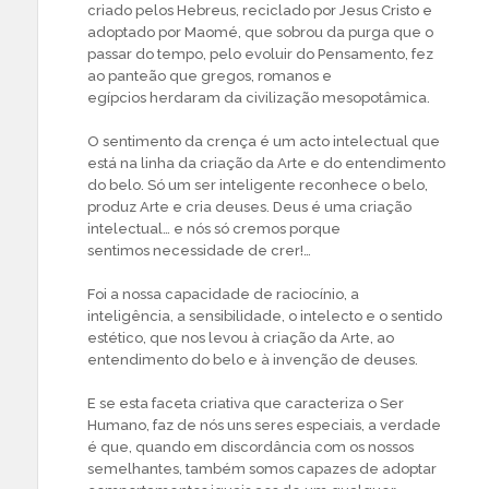
criado pelos Hebreus, reciclado por Jesus Cristo e
adoptado por Maomé, que sobrou da purga que o
passar do tempo, pelo evoluir do Pensamento, fez
ao panteão que gregos, romanos e
egípcios herdaram da civilização mesopotâmica.
O sentimento da crença é um acto intelectual que
está na linha da criação da Arte e do entendimento
do belo. Só um ser inteligente reconhece o belo,
produz Arte e cria deuses. Deus é uma criação
intelectual… e nós só cremos porque
sentimos necessidade de crer!…
Foi a nossa capacidade de raciocínio, a
inteligência, a sensibilidade, o intelecto e o sentido
estético, que nos levou à criação da Arte, ao
entendimento do belo e à invenção de deuses.
E se esta faceta criativa que caracteriza o Ser
Humano, faz de nós uns seres especiais, a verdade
é que, quando em discordância com os nossos
semelhantes, também somos capazes de adoptar