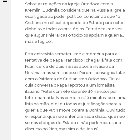
Sobre as relações da Igreja Ortodoxa com o
Kremlin, Liudmila considera que na Rússia a Igreja
está ligada ao poder político, concluindo que “o
Cristianismo oficial depende do Estado para obter
dinheiro e todos os privilégios. Entristece-me ver
que alguns hierarcas ortodoxos apoiam a guerra…
mas é lógico”.
Esta entrevista remeteu-me a memória para a
tentativa de o Papa Francisco I chegar à fala com
Putin, cerca de dois meses após a invasão da
Ucrânia, mas sem sucesso. Porém, conseguiu falar
com o Patriarca do Cristianismo Ortodoxo, Cirilo I,
cuja conversa o Papa reportou a um jornalista
italiano: “Falei com ele durante 40 minutos por
tele-chamada. Nos primeiros 20 minutos, com uma
lista na mão, ele leu todas as justificações para a
guerra que Putin move contra a Ucrânia. Ouvi tudo
e respondi que não entendia nada disso… que não
somos clérigos de Estado e não podemos usar o
discurso político, mas sim o de Jesus”.