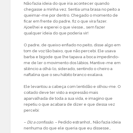
Não fazia ideia do que iria acontecer quando
chegasse a minha vez. Sentia uma brasa no peito a
queimar-me por dentro. Chegado o momento de
ficar em frente do padre, fiz o que vira fazer.
Ajoelhei e esperei o que viesse… sem fazer
qualquer ideia do que poderia vir!
O padre, de queixo enfiado no peito, disse algo em
tom de voz tão baixo, que não percebi. Ele usava
barba e bigode que lhe tapava a boca impedindo-
me de ler o movimento dos lábios. Mantive-me em
silêncio a olhá-lo, siderado, sentindo o cheiro a
naftalina que o seu hábito branco exalava.
Ele levantou a cabeça com lentidão e olhou-me. O
coitado deve ter visto a expressão mais
aparvalhada de toda a sua vida, e imagino que
repetiu o que acabara de dizer e que dessa vez
percebi:
–
Diz a confissão
. – Pedido estranho!… Não fazia ideia
nenhuma do que ele queria que eu dissesse…