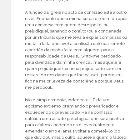
A função da Igreja no acto da confissão está a outro
nível. Enquanto que a minha culpa é redimida após
uma conversa com quem desrespeitei ou
prejudiquei, sanando o conflito (ou é condenada
por um tribunal que me leva a expiar com prisão ou
multa, a falta que tive) a confissão católica remete
o perdão da minha falta com alguém, para a
responsabilidade de Deus!… Sinto-me perdoado
pela divindade da minha crença… mas aquele a
quem prejudiquei continua prejudicado sem ser
ressarcido dos danos que lhe causei… porém, eu
fico na maior leveza de consciência porque Deus
me perdoou!…
Isto é, simplesmente, indecente!… É de um
egoísmo extremo, premiando o prevaricador e
esquecendo o prevaricado. Há na confissão
católica uma atitude psicológica que será positiva
para o faltoso, podendo este, eventualmente,
emendar o erro e jamais voltar a cometê-lo (do
que duvido)… mas o outro, aquele a quem o faltoso