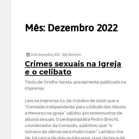
Mês:
Dezembro 2022
26 de Dezembro, 2022
João Monteiro
Crimes sexuais na Igreja
e o celibato
Texto de Onofre Varela, previamente publicado na
imprensa.
Leio na imprensa (11 de Outubro de 2022) que a
“Comissão Independente para o Estudo dos Abusos
a Menores na Igreja” validou 424 testemunhos de
abusos sexuais. O pedopsiquiatra Pedro Strecht,
coordenador da Comissão, sublinhou que “o
número de vítimas será muito maior”. Lembro-me
de, há cerca de dois ou três anos, ouvir da boca de