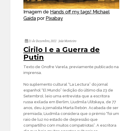
Imagem de
Hands off my tags! Michael
Gaida
por
Pixabay
21 de Dezembro, 2022
João Monteiro
Cirilo I e a Guerra de
Putin
Texto de Onofre Varela, previamente publicado na
imprensa.
No suplemento cultural “La Lectura” do jornal
espanhol “El Mundo” (edição do último dia 23 de
Setembro), leio uma entrevista que a escritora
russa exilada em Berlim, Liudmila Ulítskaya, de 77
anos, deu à jornalista Marta Rebón. Acabada de ser
premiada, Liudmila considera que o prémio “foi um
raio de luz no estado de depressão que
compartilho com muitos compatriotas”. A escritora