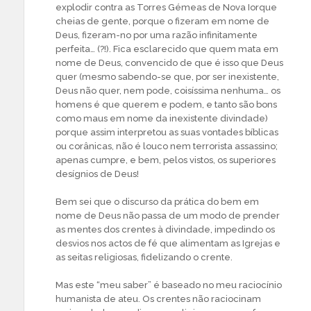
explodir contra as Torres Gémeas de Nova Iorque
cheias de gente, porque o fizeram em nome de
Deus, fizeram-no por uma razão infinitamente
perfeita… (?!). Fica esclarecido que quem mata em
nome de Deus, convencido de que é isso que Deus
quer (mesmo sabendo-se que, por ser inexistente,
Deus não quer, nem pode, coisíssima nenhuma… os
homens é que querem e podem, e tanto são bons
como maus em nome da inexistente divindade)
porque assim interpretou as suas vontades bíblicas
ou corânicas, não é louco nem terrorista assassino;
apenas cumpre, e bem, pelos vistos, os superiores
desígnios de Deus!
Bem sei que o discurso da prática do bem em
nome de Deus não passa de um modo de prender
as mentes dos crentes à divindade, impedindo os
desvios nos actos de fé que alimentam as Igrejas e
as seitas religiosas, fidelizando o crente.
Mas este “meu saber” é baseado no meu raciocínio
humanista de ateu. Os crentes não raciocinam