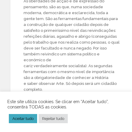
As liberdades de acção e de expressão do
pensamento, são as que, numa sociedade
moderna, democrática e esclarecida, toda a
gente tem. São as ferramentas fundamentais para
a construção de qualquer cidadão depois de
satisfeito o primeiríssimo nível das reivindicações:
refeições diárias, agasalho e abrigo (conseguidas
pelo trabalho que nos realiza como pessoas, o qual
deve ser facultado e nunca negado. Por isso
também reivindico um sistema político e
económico de
cariz verdadeiramente socialista). As segundas
ferramentas com o mesmo nível de importância
são a obrigatoriedade de conhecer a História
e saber observar Arte. Só depois será um cidadão
completo.
Este site utiliza cookies. Se clicar em “Aceitar tudo”,
Todos nós fomos produzidos pela nossa História e
consentirá TODAS as cookies.
pelas nossas próprias circunstâncias sociais e
culturais, que são as verdadeiras responsáveis por
Aceitar tudo
Rejeitar tudo
sermos tal como somos e não de outro modo.
Destas causas não podemos fugir. Devemos
compreendê-las e aceitá-las, defendê-las