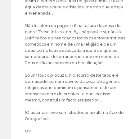
assim e bebem o discurso religioso como se fosse
água da mais pura e cristalina, mesmo que esteja
envenenada!…
Não fui além da página 16 na leitura da prosa do
padre Trese (o livro tem 632 páginas) e vi, não só,
justificados e abençoados todos os actos terroristas
cometidos em nome de uma religião e de um
deus, como ficava esboçada a ideia de que os
semeadores do terror perpetrado em nome de
Deus estão no caminho da beatificação!
Só um louco produz um discurso deste teor, e é
demasiado comum ouvi-lo da boca de agentes
religiosos que dominam o pensamento de um
imenso número de crentes… e que, por isso
mesmo, constitui um facto assustador!…
(O autor escreve sem obedecer ao último Acordo
Ortográfico)
OV