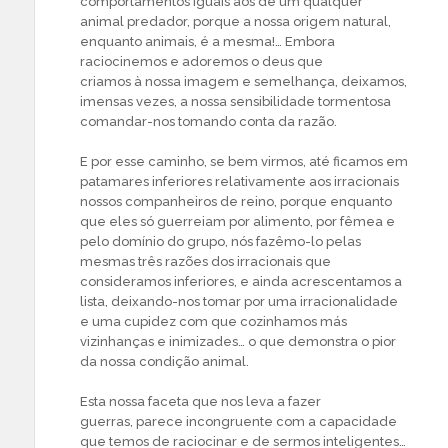
comportamentos iguais aos de um qualquer
animal predador, porque a nossa origem natural,
enquanto animais, é a mesma!… Embora
raciocinemos e adoremos o deus que
criamos à nossa imagem e semelhança, deixamos,
imensas vezes, a nossa sensibilidade tormentosa
comandar-nos tomando conta da razão.
E por esse caminho, se bem virmos, até ficamos em
patamares inferiores relativamente aos irracionais
nossos companheiros de reino, porque enquanto
que eles só guerreiam por alimento, por fêmea e
pelo domínio do grupo, nós fazêmo-lo pelas
mesmas três razões dos irracionais que
consideramos inferiores, e ainda acrescentamos a
lista, deixando-nos tomar por uma irracionalidade
e uma cupidez com que cozinhamos más
vizinhanças e inimizades… o que demonstra o pior
da nossa condição animal.
Esta nossa faceta que nos leva a fazer
guerras, parece incongruente com a capacidade
que temos de raciocinar e de sermos inteligentes…