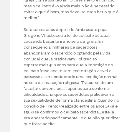
Igreja com a sua teoria: “O casamento é honroso,
mas o celibato é-o ainda mais. Não é necessário
evitar o que é bom, mas deve-se escolher o que é
melhor”.
Setecentos anos depois de Ambrósio, o papa
Gregório VII publicou a lei do celibato eclesial,
causando bastante ira no seio da Igreja. Em
consequência, milhares de sacerdotes
abandonaram o sacerdócio optando pela vida
conjugal que já praticavam. Foi preciso
esperar mais 400 anos para que a imposição do
celibato fosse aceite sem contestação visível e
passasse a ser considerado uma condição normal
no seio da instituição religiosa. Tratou-se de um
“aceitar convencional”, apenas para contornar
dificuldades… já que os sacerdotes praticavam a
sua sexualidade de forma clandestina! Quando, no
Concílio de Trento (realizado entre os anos 1545 e
1563) se confirmou o celibato sacerdotal, este já
era encarado pacificamente… o que não quer dizer
que fosse aceite.