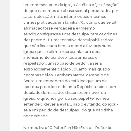
um representante da Igreja Católica a “justificação”
de que os crimes de abuso sexual perpetrados por
sacerdotes são muito inferiores aos mesmos
crimes praticados em família (!?)… como que se tal
afirmação fosse verdadeira e (mesmo
sendo) configurasse uma desculpa para os crimes
dos padres!… É uma tentativa desculpabilizadora
que não fica nada bem a quem a faz, pois numa
Igreja que se afirma representar um deus
imensamente bondoso, todo amoroso e
respeitador… um só caso de pedofilia seria
estrondosamente trágico… quanto mais quatro
centenas deles! Também Marcelo Rebelo de
Sousa, um empedernido católico que um dia
acordou presidente de uma República Laica, tem
debitado demasiados discursos em favor da
Igreja… o que, no rigor do seu papel (e no meu
entender), deveria evitar… não o evitando, obrigou-
se a um pedido de desculpas… do que não tinha
necessidade.
No meu livro “O Peter Pan Não Existe – Reflexões