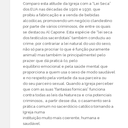
Comparo esta atitude da Igreja com a “Lei Seca”
dos EUA nas décadas de 1920 e 1930, que
proibiu a fabricação e a venda de bebidas
alcoólicas, promovendo um negócio clandestino
por parte de vários criminosos, de entre os quais
se destacou Al Capone. Esta espécie de “lei seca
dos testículos sacerdotais” também conduziu ao
crime, por contrariar a lei natural do uso do sexo,
não só para procriar (o que é função puramente
animal) mas também (e principalmente) pelo
prazer que dá praticá-lo, pelo
equilíbrio emocional e pela saúde mental que
proporciona a quem usa o sexo de modo saudável
e no respeito pela vontade da sua parceira ou
do seu parceiro sexual. Quando a Igreja perceber
que com as suas “fantasias fornicais” funciona
contra todas as leis da Natureza e cria potenciais
criminosos… a partir desse dia, o casamento será
prática comum no sacerdócio católico tornando a
Igreja numa
instituição muito mais coerente, humana e
saudável.