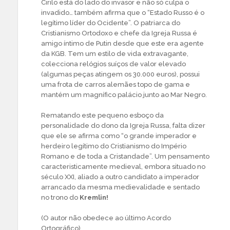
Cirilo está do lado do invasor e não só culpa o
invadido… também afirma que o “Estado Russo é o
legítimo líder do Ocidente”. O patriarca do
Cristianismo Ortodoxo e chefe da Igreja Russa é
amigo íntimo de Putin desde que este era agente
da KGB. Tem um estilo de vida extravagante,
colecciona relógios suíços de valor elevado
(algumas peças atingem os 30.000 euros), possui
uma frota de carros alemães topo de gama e
mantém um magnífico palácio junto ao Mar Negro.
Rematando este pequeno esboço da
personalidade do dono da Igreja Russa, falta dizer
que ele se afirma como “o grande imperador e
herdeiro legítimo do Cristianismo do Império
Romano e de toda a Cristandade”. Um pensamento
caracteristicamente medieval, embora situado no
século XXI, aliado a outro candidato a imperador
arrancado da mesma medievalidade e sentado
no trono do
Kremlin!
(O autor não obedece ao último Acordo
Ortográfico)