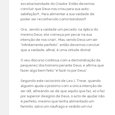
excelsa bondade do Criador. Então devemos
concluir que Deus nos criou para sua auto-
satisfação?!… Para alimentar a sua vaidade de
poder ser reconhecido como bondoso?!
Ora… sendo a vaidade um pecado, na óptica do
mesmo Deus, ele começa por pecar na sua
intenção de nos criar!… Mas, sendo Deus um ser
“infinitamente perfeito”, então devemos concluir
que a vaidade, afinal, é uma virtude divina!
O seu discurso continua com a demonstração da
pequenez dos homens perante Deus, e afirma que
fazer algo bem feito “é fazê-lo por Deus”.
Segundo este raciocínio de Leo J. Trese, quando
alguém ajuda o próximo com a única intenção de
ser útil, alheando-se de que aquilo que faz, só o faz
por superior desígnio de Deus, o acto de ajudar não
é perfeito, mesmo que tenha alimentado um
faminto, salvo um náufrago e vestido um nu!