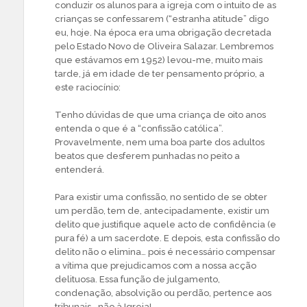
conduzir os alunos para a igreja com o intuito de as
crianças se confessarem (“estranha atitude” digo
eu, hoje. Na época era uma obrigação decretada
pelo Estado Novo de Oliveira Salazar. Lembremos
que estávamos em 1952) levou-me, muito mais
tarde, já em idade de ter pensamento próprio, a
este raciocínio:
Tenho dúvidas de que uma criança de oito anos
entenda o que é a “confissão católica”.
Provavelmente, nem uma boa parte dos adultos
beatos que desferem punhadas no peito a
entenderá.
Para existir uma confissão, no sentido de se obter
um perdão, tem de, antecipadamente, existir um
delito que justifique aquele acto de confidência (e
pura fé) a um sacerdote. E depois, esta confissão do
delito não o elimina… pois é necessário compensar
a vítima que prejudicamos com a nossa acção
delituosa. Essa função de julgamento,
condenação, absolvição ou perdão, pertence aos
tribunais… não à Igreja!