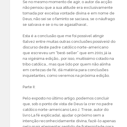
Se no mesmo momento de agir, o autor da acção
não pensou que a sua atitude era exclusivamente
tomada por excelsa vontade divina e em nome de
Deus, não sei se o faminto se saciava, se o náufrago
se salvava e se o nu se agasalhava!…
Esta é a conclusão que me foi possível atingir
(talvez entre muitas outras conclusões possíveis) do
discurso deste padre católico norte-americano
que escreveu um “best-seller” que em 2001 já ia
na vigésima edição… por isso, muitíssimo cotado na
tribo católica… mas que lido por quem não alinha
em certezas de fé, dá matéria para conclusões
inquietantes, como veremos na próxima edição.
Parte II:
Pelo exposto no último artigo, podemos concluir
que, sob o ponto de vista de Deus (a crer no padre
católico norte-americano Leo J. Trese, autor do
livro La fé explicada), ajudar o próximo sem a
intenção reconhecidamente divina, fazê-lo apenas
pelo mais elementar sentido de fraternidade para