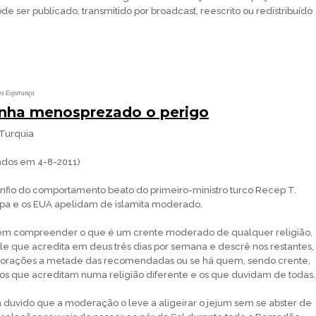
de ser publicado, transmitido por broadcast, reescrito ou redistribuído
os Esperança
nha menosprezado o perigo
 Turquia
cados em 4-8-2011)
nfio do comportamento beato do primeiro-ministro turco Recep T.
pa e os EUA apelidam de islamita moderado.
em compreender o que é um crente moderado de qualquer religião,
e que acredita em deus três dias por semana e descrê nos restantes,
s orações a metade das recomendadas ou se há quem, sendo crente,
os que acreditam numa religião diferente e os que duvidam de todas.
duvido que a moderação o leve a aligeirar o jejum sem se abster de