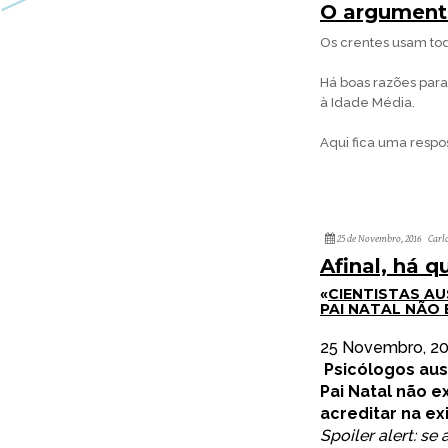
O argumento
Os crentes usam tod
Há boas razões par
à Idade Média.
Aqui fica uma respo
25 de Novembro, 2016
Carl
Afinal, há 
«
CIENTISTAS A
PAI NATAL NÃO 
25 Novembro, 2
Psicólogos aus
Pai Natal não e
acreditar na ex
Spoiler alert: s