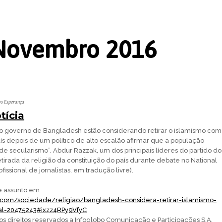
Novembro 2016
os Esperança
tícia
governo de Bangladesh estão considerando retirar o islamismo com
país depois de um político de alto escalão afirmar que a população
e secularismo”. Abdur Razzak, um dos principais líderes do partido do
tirada da religião da constituição do país durante debate no National
fissional de jornalistas, em tradução livre).
e assunto em
o.com/sociedade/religiao/bangladesh-considera-retirar-islamismo-
ial-20475243#ixzz4RPy9VfyC
s direitos reservados a Infoglobo Comunicação e Participações S.A.