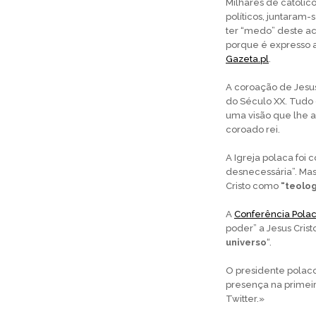
Milhares de católic
políticos, juntaram
ter “medo” deste a
porque é expresso a
Gazeta.pl
.
A coroação de Jesus
do Século XX. Tud
uma visão que lhe a
coroado rei.
A Igreja polaca foi 
desnecessária”. Mas
Cristo como
“teolo
A
Conferência Polac
poder” a Jesus Cris
universo
“.
O presidente polaco
presença na primeira
Twitter.»