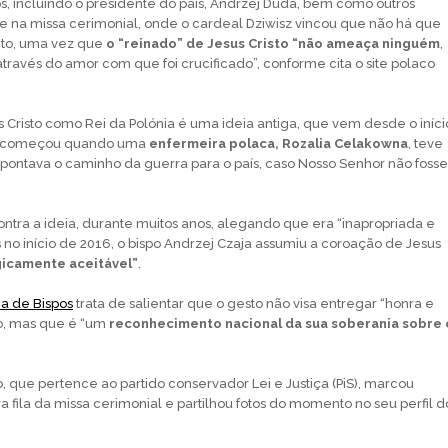
os, incluindo o presidente do país, Andrzej Duda, bem como outros
-se na missa cerimonial, onde o cardeal Dziwisz vincou que não há que
cto, uma vez que
o “reinado” de Jesus Cristo “não ameaça ninguém
,
través do amor com que foi crucificado”, conforme cita o site polaco
 Cristo como Rei da Polónia é uma ideia antiga, que vem desde o iníci
o começou quando uma
enfermeira polaca, Rozalia Celakowna
, teve
pontava o caminho da guerra para o país, caso Nosso Senhor não fosse
contra a ideia, durante muitos anos, alegando que era “inapropriada e
 no início de 2016, o bispo Andrzej Czaja assumiu a coroação de Jesus
gicamente aceitável”
.
a de Bispos
trata de salientar que o gesto não visa entregar “honra e
to, mas que é “um
reconhecimento nacional da sua soberania sobre 
, que pertence ao partido conservador Lei e Justiça (PiS), marcou
 fila da missa cerimonial e partilhou fotos do momento no seu perfil d