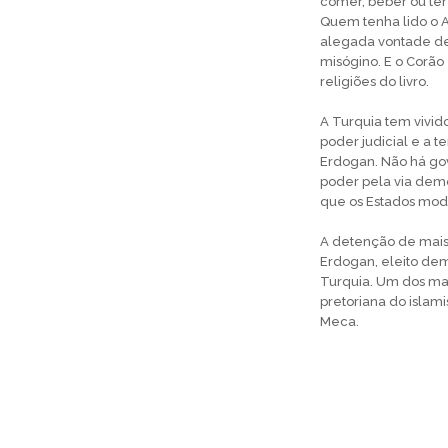
comer, beber ou ter
Quem tenha lido o A
alegada vontade de d
misógino. E o Corã
religiões do livro.
A Turquia tem vivid
poder judicial e a t
Erdogan. Não há gov
poder pela via democ
que os Estados mo
A detenção de mais 
Erdogan, eleito de
Turquia. Um dos ma
pretoriana do islam
Meca.