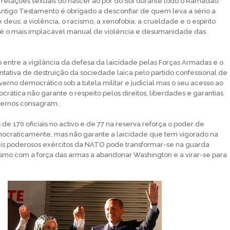
 relações sexuais do nascer ao pôr do Sol durante todo o Ramadão.
ntigo Testamento é obrigado a desconfiar de quem leva a sério a
eus: a violência, o racismo, a xenofobia, a crueldade e o espírito
o é o mais implacável manual de violência e desumanidade das
o entre a vigilância da defesa da laicidade pelas Forças Armadas e o
entativa de destruição da sociedade laica pelo partido confessional de
erno democrático sob a tutela militar e judicial mas o seu acesso ao
rática não garante o respeito pelos direitos, liberdades e garantias
dernos consagram.
de 170 oficiais no activo e de 77 na reserva reforça o poder de
mocraticamente, mas não garante a laicidade que tem vigorado na
is poderosos exércitos da NATO pode transformar-se na guarda
ismo com a força das armas a abandonar Washington e a virar-se para