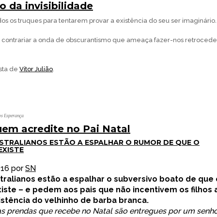
 da invisibilidade
os os truques para tentarem provar a existência do seu ser imaginário.
a contrariar a onda de obscurantismo que ameaça fazer-nos retrocede
sta de
Vítor Julião
.
os Esperança
quem acredite no Pai Natal
USTRALIANOS ESTÃO A ESPALHAR O RUMOR DE QUE O
EXISTE
016
por
SN
tralianos estão a espalhar o subversivo boato de que 
xiste – e pedem aos pais que não incentivem os filhos 
istência do velhinho de barba branca.
e as prendas que recebe no Natal são entregues por um senh