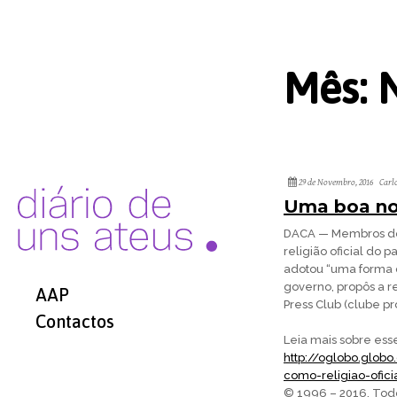
Mês:
29 de Novembro, 2016
Carl
Uma boa no
DACA — Membros do 
religião oficial do 
adotou “uma forma d
governo, propôs a re
AAP
Press Club (clube pro
Contactos
Leia mais sobre ess
http://oglobo.glob
como-religiao-ofic
© 1996 – 2016. Todo