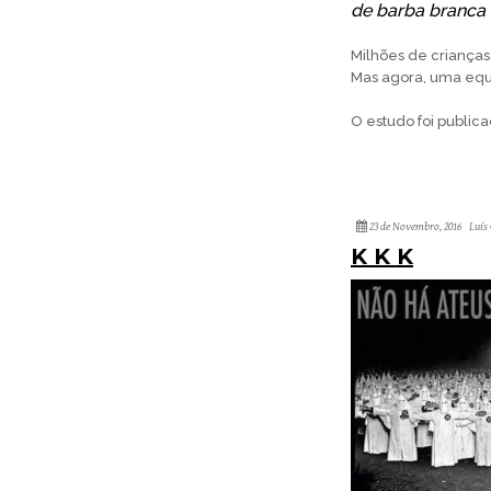
de barba branca 
Milhões de crianças
Mas agora, uma equi
O estudo foi public
23 de Novembro, 2016
Luís
K K K