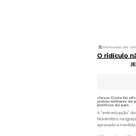
28 de Novembro, 2016
Carl
O ridículo 
JE
«Jesus Cristo foi of
juntou milhares de p
políticos do país.
A “entronização” de
Novembro, na Igreja
aprovado a medida 