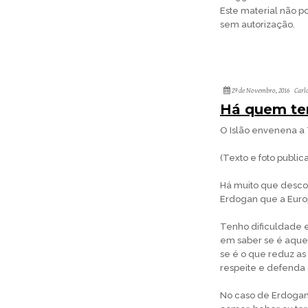
Este material não po
sem autorização.
29 de Novembro, 2016
Carl
Há quem te
O Islão envenena a
(Texto e foto publi
Há muito que desco
Erdogan que a Euro
Tenho dificuldade 
em saber se é aquel
se é o que reduz a
respeite e defenda 
No caso de Erdogan 