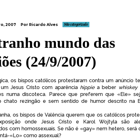
o, 2007
Por Ricardo Alves
Não categorizado
tranho mundo das
iões (24/9/2007)
gica,
os bispos católicos protestaram
contra um anúncio te
 um Jesus Cristo com aparência
hippie
a beber
whiskey
es numa discoteca. Parece que preferem que «Ele» se
 chato rezingão e sem sentido de humor descrito na Bíb
anha,
os bispos de Valência
querem que os católicos pro
posição
onde Jesus Cristo e Karol Wojtyla são
al
ados com homossexuais. Se não é «gay» nem hetero, será
entá-«Lo» como assexual?