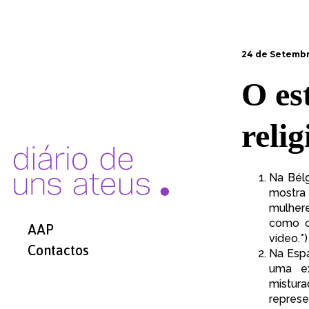
24 de Setembr
O es
relig
Na Bél
mostra
mulher
como o
AAP
vídeo.
*)
Contactos
Na Esp
uma ex
mistur
repres