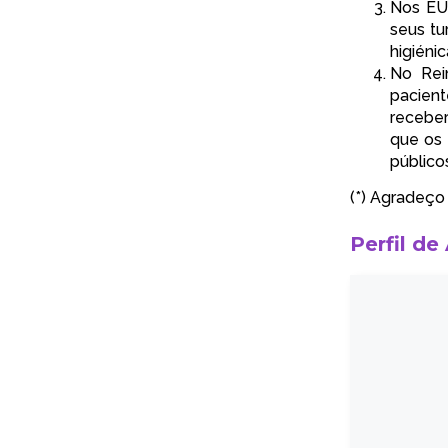
Nos E
seus tu
higiénic
No Rei
pacien
receber
que os 
público
(*) Agradeço
Perfil de