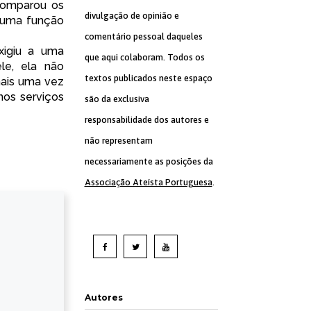
comparou os
divulgação de opinião e
m uma função
comentário pessoal daqueles
xigiu a uma
que aqui colaboram. Todos os
ele, ela não
textos publicados neste espaço
mais uma vez
nos serviços
são da exclusiva
responsabilidade dos autores e
não representam
necessariamente as posições da
Associação Ateísta Portuguesa
.
Autores