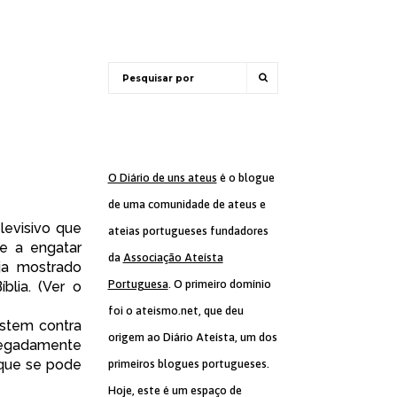
O Diário de uns ateus
é o blogue
de uma comunidade de ateus e
levisivo que
ateias portugueses fundadores
e a engatar
da
Associação Ateísta
ja mostrado
Portuguesa
. O primeiro domínio
lia. (
Ver o
foi o ateismo.net, que deu
testem
contra
origem ao Diário Ateísta, um dos
egadamente
 que se pode
primeiros blogues portugueses.
Hoje, este é um espaço de