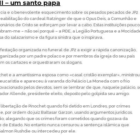
II – um santo papa
ncia e o benevolente esquecimento sobre os pesados pecados de JP2
reabilitação do cardeal Ratzinger de que o Opus Deis, a Comunhão e
onários de Cristo se esforçam por levar a cabo. Estas instituições pouco
ram-me – não sei porquê – a PIDE, a Legião Portuguesa e a Mocidad
 do salazarismo e da figura sinistra que o inspirava.
estação organizada no funeral de JP2 a exigir a rápida canonização,
 organizada por um padre polaco e por membros da igreja do seu país
ram os cartazes e orquestraram os slogans.
chet e a amantíssima esposa como «casal cristão exemplar», ministrou
ucaristia e apareceu à varanda do Palácio La Moneda com o frio
r ovacionado pelos devotos, sem se lembrar de que, naquele palácio, s
ador Allende, presidente eleito, deposto pelo golpista seu amigo.
 libertação de Pinochet quando foi detido em Londres, por crimes
, por ordem do juiz Baltasar Garzon, usando argumentos jurídicos.
ação, alegando que os crimes foram cometidos quando gozava da
 de Estado. No entanto nunca censurou a sentença islâmica que
almon Rushdie ou intercedeu por ele.