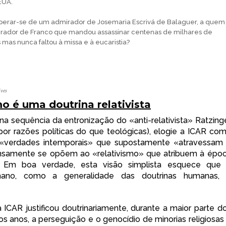
EUA.
perar-se de um admirador de Josemaria Escrivá de Balaguer, a quem
mirador de Franco que mandou assassinar centenas de milhares de
s mas nunca faltou à missa e à eucaristia?
lves
mo é uma doutrina relativista
na sequência da entronização do «anti-relativista» Ratzing
or razões políticas do que teológicas), elogie a ICAR co
 «verdades intemporais» que supostamente «atravessam
samente se opõem ao «relativismo» que atribuem à épo
 Em boa verdade, esta visão simplista esquece que
omano, como a generalidade das doutrinas humanas,
 ICAR justificou doutrinariamente, durante a maior parte d
os anos, a perseguição e o genocídio de minorias religiosas