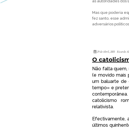
às autoridades dos 
Mas que poderia es
fez santo, esse ad
adversários político
29 de Abril, 2005
Ricardo A
O catolicis
Não falta quem, 
(e movido mais p
um baluarte de
tempo» e preten
contemporânea.
catolicismo r
relativista.
Efectivamente, a
últimos quinhent