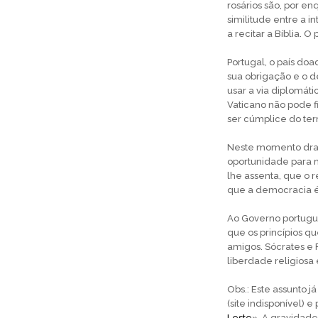
rosários são, por e
similitude entre a i
a recitar a Bíblia. O
Portugal, o país doa
sua obrigação e o 
usar a via diplomáti
Vaticano não pode f
ser cúmplice do ter
Neste momento dram
oportunidade para 
lhe assenta, que o 
que a democracia é
Ao Governo portuguê
que os princípios q
amigos. Sócrates e 
liberdade religiosa 
Obs.: Este assunto j
(site indisponível) e
Leste
». A gravidade