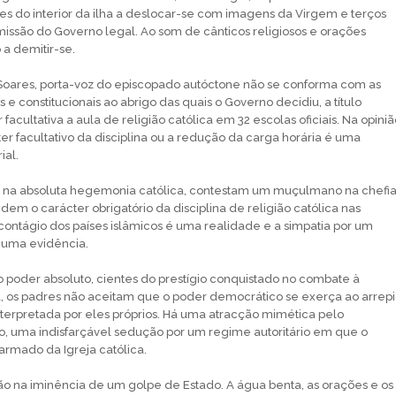
es do interior da ilha a deslocar-se com imagens da Virgem e terços
issão do Governo legal. Ao som de cânticos religiosos e orações
a demitir-se.
oares, porta-voz do episcopado autóctone não se conforma com as
e constitucionais ao abrigo das quais o Governo decidiu, a título
 facultativa a aula de religião católica em 32 escolas oficiais. Na opiniã
er facultativo da disciplina ou a redução da carga horária é uma
ial.
e na absoluta hegemonia católica, contestam um muçulmano na chefi
em o carácter obrigatório da disciplina de religião católica nas
 contágio dos países islâmicos é uma realidade e a simpatia por um
 uma evidência.
o poder absoluto, cientes do prestígio conquistado no combate à
, os padres não aceitam que o poder democrático se exerça ao arrep
nterpretada por eles próprios. Há uma atracção mimética pelo
ico, uma indisfarçável sedução por um regime autoritário em que o
armado da Igreja católica.
ão na iminência de um golpe de Estado. A água benta, as orações e os