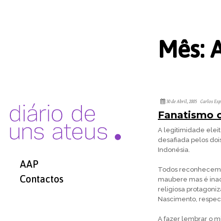
Mês:
A
30 de Abril, 2005
Carlos Es
Fanatismo c
A legitimidade eleit
desafiada pelos dois
Indonésia.
AAP
Todos reconhecem a
Contactos
maubere mas é inace
religiosa protagoniz
Nascimento, respect
A fazer lembrar o mi