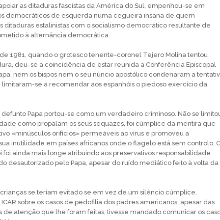
a apoiar as ditaduras fascistas da América do Sul, empenhou-se em
os democráticos de esquerda numa cegueira insana de quem
 ditaduras estalinistas com o socialismo democrático resultante de
ubmetido à alternância democrática.
de 1981, quando o grotesco tenente-coronel Tejero Molina tentou
dura, deu-se a coincidência de estar reunida a Conferência Episcopal
pa, nem os bispos nem o seu núncio apostólico condenaram a tentati
 limitaram-se a recomendar aos espanhóis o piedoso exercício da
 defunto Papa portou-se como um verdadeiro criminoso. Não se limito
tidade como propalam os seus sequazes, foi cúmplice da mentira que
ativo «minúsculos orifícios» permeáveis ao vírus e promoveu a
sua inutilidade em países africanos onde o flagelo está sem controlo. 
i foi ainda mais longe atribuindo aos preservativos responsabilidade
do desautorizado pelo Papa, apesar do ruído mediático feito à volta da
 crianças se teriam evitado se em vez de um silêncio cúmplice,
à ICAR sobre os casos de pedofilia dos padres americanos, apesar das
 de atenção que lhe foram feitas, tivesse mandado comunicar os cas