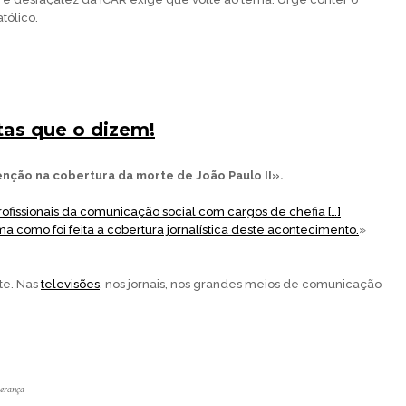
tólico.
stas que o dizem!
enção na cobertura da morte de João Paulo II».
rofissionais da comunicação social com cargos de chefia […]
a como foi feita a cobertura jornalística deste acontecimento.
»
nte. Nas
televisões
, nos jornais, nos grandes meios de comunicação
perança