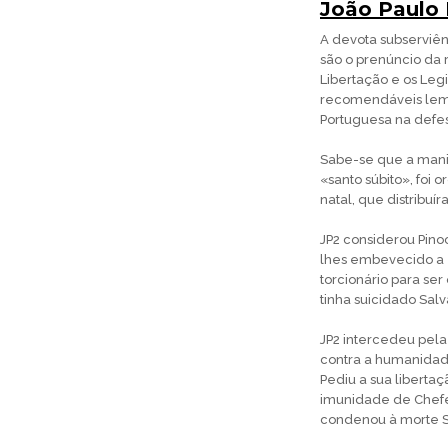
João Paulo 
A devota subserviê
são o prenúncio da 
Libertação e os Legi
recomendáveis lemb
Portuguesa na defesa
Sabe-se que a manif
«santo súbito», foi
natal, que distribuí
JP2 considerou Pino
lhes embevecido a e
torcionário para se
tinha suicidado Salv
JP2 intercedeu pela
contra a humanidade
Pediu a sua libert
imunidade de Chefe
condenou à morte S