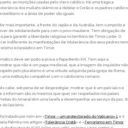
nquanto, as munições usadas pelo clero católico. Há uma trágica
ntolerância dos mullahs islâmicos a debitar o Corão e os padres católico
 proselitismo e a ânsia de poder são iguais.
dor mais importante, à frente do Japão e da Austrália, tem cumprido a
dever de solidariedade para com o povo maubere. Tem obrigação de
ca para garantir a liberdade religiosa no território de Timor Leste. O
icar indiferente às manifestações de intolerância dos seus padres ne
rorismo eclesiástico em Timor.
ático deve ser posto à prova o Papa Bento XVI. Tem aqui a
mostrar que não é um papa medieval, que a imagem de inquisidor nã
respeito pelo pluralismo é uma virtude adquirida pela igreja de Roma,
 uma instituição compatível com o catolicismo romano.
s cabe, sob pena de se desprestigiar, mostrar que é um país laico e
ue o informam são os mesmos que quer ver respeitados nos países
Freitas do Amaral têm uma tarefa a desempenhar ao serviço da paz, d
e do laicismo.
á foi tratado por mim em «
Timor – um protectorado do Vaticano» 1
e 2
 pela Palmira nos artigos «
Tolerância Cristã
» e «
Terrorismo em Timor
 e desfaçatez da ICAR exige que volte ao tema. Urge conter o