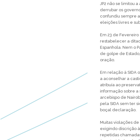
JP2 não se limitou 
derrubar os govern
confundiu sempre as
eleições livres e s
Em 23 de Fevereiro 
restabelecer a dita
Espanhola. Nem o Pa
de golpe de Estado,
oração.
Em relação à SIDA o
a aconselhar a cas
atribuía ao preserv
informação sobre a 
arcebispo de Nairob
pela SIDA sem ter si
boçal declaração.
Muitas violações de
exigindo discrição 
repetidas chamadas