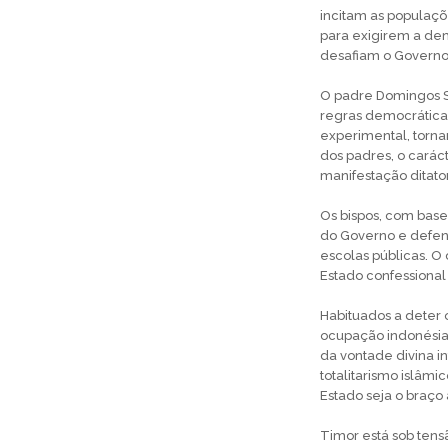
incitam as populaçõ
para exigirem a dem
desafiam o Governo 
O padre Domingos S
regras democráticas 
experimental, tornar
dos padres, o caráct
manifestação ditator
Os bispos, com bas
do Governo e defend
escolas públicas. O
Estado confessional
Habituados a deter 
ocupação indonésia
da vontade divina i
totalitarismo islâm
Estado seja o braço 
Timor está sob tens