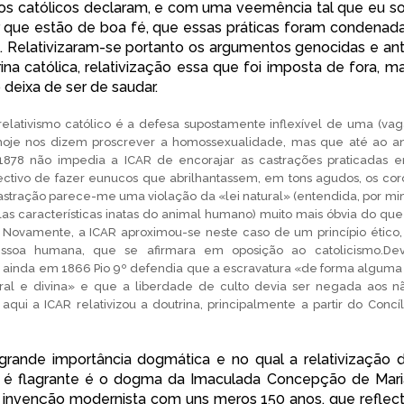
e, os católicos declaram, e com uma veemência tal que eu s
r que estão de boa fé, que essas práticas foram condenad
. Relativizaram-se portanto os argumentos genocidas e ant
ina católica, relativização essa que foi imposta de fora, m
 deixa de ser de saudar.
elativismo católico é a defesa supostamente inflexível de uma (vag
 hoje nos dizem proscrever a homossexualidade, mas que até ao a
1878 não impedia a ICAR de encorajar as castrações praticadas 
ectivo de fazer eunucos que abrilhantassem, em tons agudos, os cor
astração parece-me uma violação da «lei natural» (entendida, por mi
as características inatas do animal humano) muito mais óbvia do que
Novamente, a ICAR aproximou-se neste caso de um princípio ético,
essoa humana, que se afirmara em oposição ao catolicismo.De
 ainda em 1866 Pio 9º defendia que a escravatura «de forma alguma
tural e divina» e que a liberdade de culto devia ser negada aos n
qui a ICAR relativizou a doutrina, principalmente a partir do Concíl
rande importância dogmática e no qual a relativização 
ca é flagrante é o dogma da Imaculada Concepção de Mari
 invenção modernista com uns meros 150 anos, que reflec