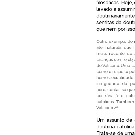
filosóficas. Hoj
levado a assumi
doutrinariamente
semitas da doutr
que nem por isso
Outro exemplo do r
«lei natural», que
muito recente de 
crianças com o obj
do Vaticano. Uma c
como o respeito pel
homossexualidade. 
integridade da p
acrescentar-se que
contrária à lei na
católicos. Também a
Vaticano 2º.
Um assunto de g
doutrina católi
Trata-se de uma