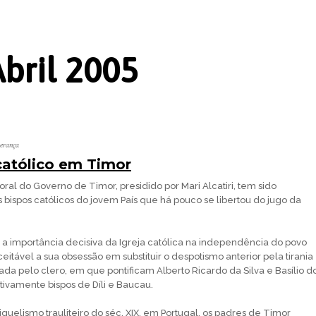
bril 2005
perança
atólico em Timor
oral do Governo de Timor, presidido por Mari Alcatiri, tem sido
 bispos católicos do jovem País que há pouco se libertou do jugo da
 importância decisiva da Igreja católica na independência do povo
itável a sua obsessão em substituir o despotismo anterior pela tirania
ada pelo clero, em que pontificam Alberto Ricardo da Silva e Basílio d
ivamente bispos de Díli e Baucau.
guelismo trauliteiro do séc. XIX, em Portugal, os padres de Timor