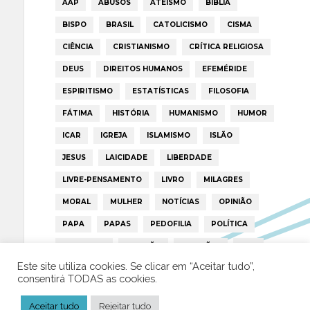
AAP
ABUSOS
ATEÍSMO
BIBLIA
BISPO
BRASIL
CATOLICISMO
CISMA
CIÊNCIA
CRISTIANISMO
CRÍTICA RELIGIOSA
DEUS
DIREITOS HUMANOS
EFEMÉRIDE
ESPIRITISMO
ESTATÍSTICAS
FILOSOFIA
FÁTIMA
HISTÓRIA
HUMANISMO
HUMOR
ICAR
IGREJA
ISLAMISMO
ISLÃO
JESUS
LAICIDADE
LIBERDADE
LIVRE-PENSAMENTO
LIVRO
MILAGRES
MORAL
MULHER
NOTÍCIAS
OPINIÃO
PAPA
PAPAS
PEDOFILIA
POLÍTICA
PORTUGAL
RELIGIÃO
RELIGIÕES
RTP
Este site utiliza cookies. Se clicar em “Aceitar tudo”,
TRUMP
VATICANO
consentirá TODAS as cookies.
Aceitar tudo
Rejeitar tudo