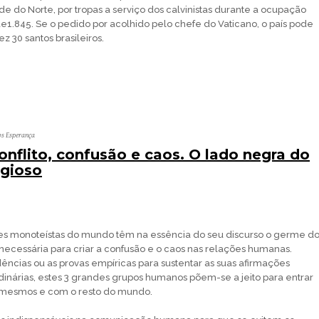
de do Norte, por tropas a serviço dos calvinistas durante a ocupação
e1.845. Se o pedido por acolhido pelo chefe do Vaticano, o país pode
 30 santos brasileiros.
os Esperança
onflito, confusão e caos. O lado negra do
igioso
ões monoteístas do mundo têm na essência do seu discurso o germe d
 necessária para criar a confusão e o caos nas relações humanas.
dências ou as provas empíricas para sustentar as suas afirmações
inárias, estes 3 grandes grupos humanos põem-se a jeito para entrar
i mesmos e com o resto do mundo.