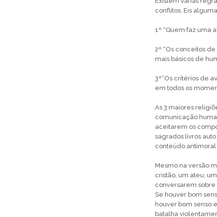
Existem várias reg
conflitos. Eis algum
1º “Quem faz uma af
2º “Os conceitos de
mais básicos de hum
3º”Os critérios de 
em todos os momen
As 3 maiores religi
comunicação humana
aceitarem os compo
sagrados livros aut
conteúdo antimoral 
Mesmo na versão ma
cristão, um ateu, u
conversarem sobre d
Se houver bom senso 
houver bom senso e 
batalha violentamen