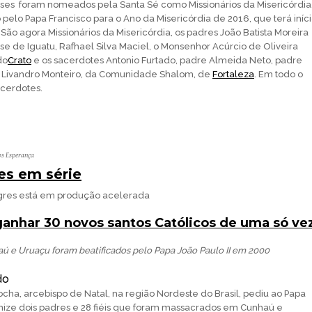
ses foram nomeados pela Santa Sé como Missionários da Misericórdia
o pelo Papa Francisco para o Ano da Misericórdia de 2016, que terá iníc
São agora Missionários da Misericórdia, os padres João Batista Moreira
e de Iguatu, Rafhael Silva Maciel, o Monsenhor Acúrcio de Oliveira
do
Crato
e os sacerdotes Antonio Furtado, padre Almeida Neto, padre
 Livandro Monteiro, da Comunidade Shalom, de
Fortaleza
. Em todo o
acerdotes.
os Esperança
es em série
agres está em produção acelerada
ganhar 30 novos santos Católicos de uma só ve
ú e Uruaçu foram beatificados pelo Papa João Paulo II em 2000
do
cha, arcebispo de Natal, na região Nordeste do Brasil, pediu ao Papa
nize dois padres e 28 fiéis que foram massacrados em Cunhaú e