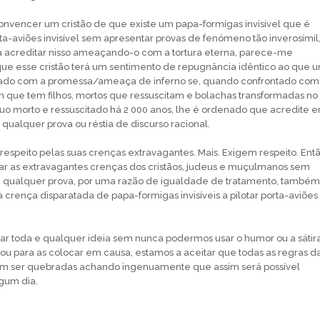
onvencer um cristão de que existe um papa-formigas invisível que é
a-aviões invisível sem apresentar provas de fenómeno tão inverosímil
r a acreditar nisso ameaçando-o com a tortura eterna, parece-me
que esse cristão terá um sentimento de repugnância idêntico ao que 
tado com a promessa/ameaça de inferno se, quando confrontado com
 que tem filhos, mortos que ressuscitam e bolachas transformadas no
uo morto e ressuscitado há 2 000 anos, lhe é ordenado que acredite 
qualquer prova ou réstia de discurso racional.
respeito pelas suas crenças extravagantes. Mais. Exigem respeito. Ent
ar as extravagantes crenças dos cristãos, judeus e muçulmanos sem
 qualquer prova, por uma razão de igualdade de tratamento, também
 crença disparatada de papa-formigas invisíveis a pilotar porta-aviões
ar toda e qualquer ideia sem nunca podermos usar o humor ou a sátir
r ou para as colocar em causa, estamos a aceitar que todas as regras d
m ser quebradas achando ingenuamente que assim será possível
gum dia.