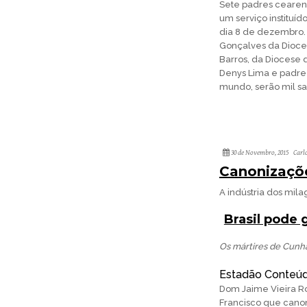
Sete padres cearen
um serviço instituíd
dia 8 de dezembro. 
Gonçalves da Dioces
Barros, da Diocese 
Denys Lima e padre
mundo, serão mil s
30 de Novembro, 2015
Carl
Canonizaçõ
A indústria dos mil
Brasil pode 
Os mártires de Cunha
Estadão Conteú
Dom Jaime Vieira Ro
Francisco que cano