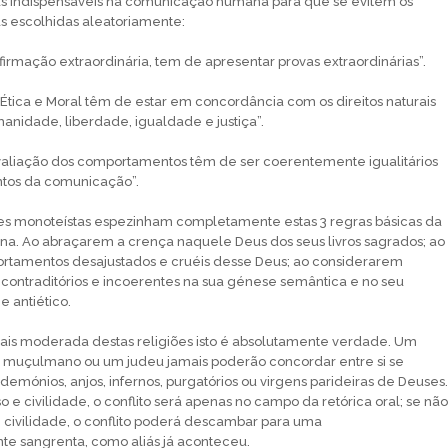
ras indispensáveis na comunicação humana para que se evitem os
as escolhidas aleatoriamente:
irmação extraordinária, tem de apresentar provas extraordinárias”.
 Ética e Moral têm de estar em concordância com os direitos naturais
anidade, liberdade, igualdade e justiça”.
avaliação dos comportamentos têm de ser coerentemente igualitários
tos da comunicação”.
ões monoteístas espezinham completamente estas 3 regras básicas da
. Ao abraçarem a crença naquele Deus dos seus livros sagrados; ao
rtamentos desajustados e cruéis desse Deus; ao considerarem
o contraditórios e incoerentes na sua génese semântica e no seu
e antiético.
is moderada destas religiões isto é absolutamente verdade. Um
m muçulmano ou um judeu jamais poderão concordar entre si se
emónios, anjos, infernos, purgatórios ou virgens parideiras de Deuses.
e civilidade, o conflito será apenas no campo da retórica oral; se não
civilidade, o conflito poderá descambar para uma
te sangrenta, como aliás já aconteceu.