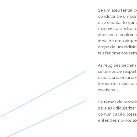
Se um ateu tentar c
condutor de um port
e se o tentar força
razoável acreditar 
ateu sente confron
ideia de uma virgem
corpo de um indivíd
tais fenómenos sem 
As religiões pedem 
se temos de respeit
estes apresentarem
temos de respeitar a
invisíveis.
Se temos de respeit
para as ridiculariza
comunicação possa
entendermo-nos al