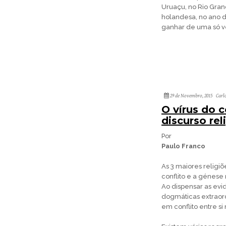
Uruaçu, no Rio Gran
holandesa, no ano d
ganhar de uma só vez
29 de Novembro, 2015
Carl
O vírus do c
discurso rel
Por
Paulo Franco
As 3 maiores religi
conflito e a génese
Ao dispensar as evi
dogmáticas extraord
em conflito entre s