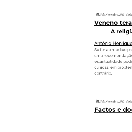
27 de Novembro, 2015
Carl
Veneno tera
A relig
António Henriqu
Se for ao médico psi
uma recomendação da
espiritualidade pod
clínicas, em proble
contrário.
27 de Novembro, 2015
Carl
Factos e d