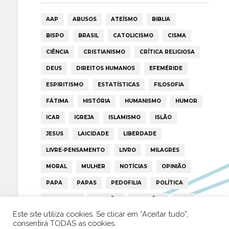
AAP
ABUSOS
ATEÍSMO
BIBLIA
BISPO
BRASIL
CATOLICISMO
CISMA
CIÊNCIA
CRISTIANISMO
CRÍTICA RELIGIOSA
DEUS
DIREITOS HUMANOS
EFEMÉRIDE
ESPIRITISMO
ESTATÍSTICAS
FILOSOFIA
FÁTIMA
HISTÓRIA
HUMANISMO
HUMOR
ICAR
IGREJA
ISLAMISMO
ISLÃO
JESUS
LAICIDADE
LIBERDADE
LIVRE-PENSAMENTO
LIVRO
MILAGRES
MORAL
MULHER
NOTÍCIAS
OPINIÃO
PAPA
PAPAS
PEDOFILIA
POLÍTICA
PORTUGAL
RELIGIÃO
RELIGIÕES
RTP
Este site utiliza cookies. Se clicar em “Aceitar tudo”,
TRUMP
VATICANO
consentirá TODAS as cookies.