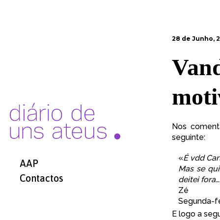
28 de Junho, 
Vand
moti
Nos comentá
seguinte:
«
É vdd Car
AAP
Mas se qui
Contactos
deitei fora…
Zé
Segunda-fe
E logo a segu