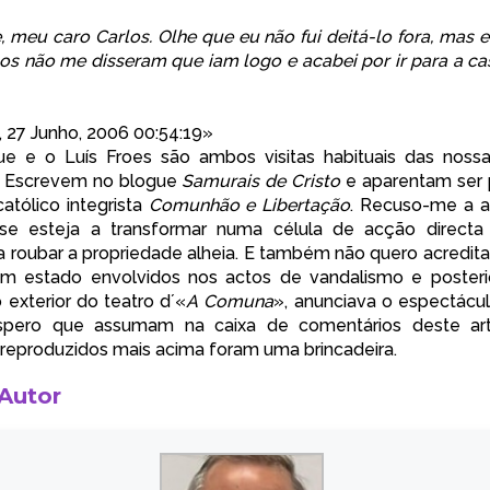
, meu caro Carlos. Olhe que eu não fui deitá-lo fora, mas e
s não me disseram que iam logo e acabei por ir para a cas
, 27 Junho, 2006 00:54:19»
e e o Luís Froes são ambos visitas habituais das nossa
. Escrevem no blogue
Samurais de Cristo
e aparentam ser 
tólico integrista
Comunhão e Libertação
. Recuso-me a a
se esteja a transformar numa célula de acção directa
 a roubar a propriedade alheia. E também não quero acredita
am estado envolvidos nos actos de vandalismo e posteri
 exterior do teatro d´«
A Comuna
», anunciava o espectácu
spero que assumam na caixa de comentários deste ar
reproduzidos mais acima foram uma brincadeira.
 Autor