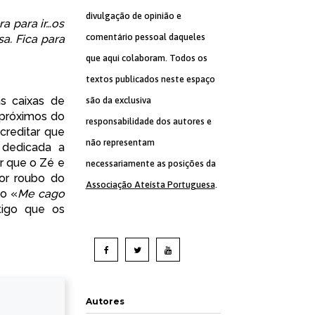
divulgação de opinião e
ra para ir…os
comentário pessoal daqueles
a. Fica para
que aqui colaboram. Todos os
textos publicados neste espaço
s caixas de
são da exclusiva
próximos do
responsabilidade dos autores e
creditar que
não representam
 dedicada a
r que o Zé e
necessariamente as posições da
or roubo do
Associação Ateísta Portuguesa
.
lo «
Me cago
tigo que os
Autores