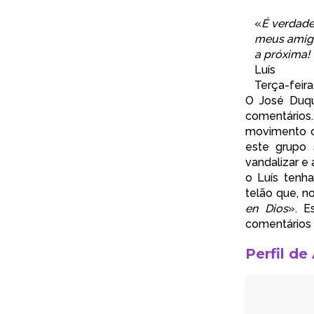
«
É verdade
meus amigo
a próxima!
Luís
Terça-feira
O José Duqu
comentários
movimento ca
este grupo 
vandalizar e
o Luís tenh
telão que, no
en Dios
». E
comentários 
Perfil de