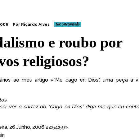
2006
Por Ricardo Alves
Não categorizado
alismo e roubo por
vos religiosos?
rios ao meu artigo «
“Me cago en Dios”, uma peça a v
los.
ser ver o cartaz do “Cago en Dios” diga me que eu cont
ira, 26 Junho, 2006 22:54:59»
ir: