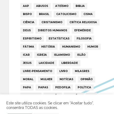
AAP
ABUSOS
ATEÍSMO
BIBLIA
BISPO
BRASIL
CATOLICISMO
CISMA
CIÊNCIA
CRISTIANISMO
CRÍTICA RELIGIOSA
DEUS
DIREITOS HUMANOS
EFEMÉRIDE
ESPIRITISMO
ESTATÍSTICAS
FILOSOFIA
FÁTIMA
HISTÓRIA
HUMANISMO
HUMOR
ICAR
IGREJA
ISLAMISMO
ISLÃO
JESUS
LAICIDADE
LIBERDADE
LIVRE-PENSAMENTO
LIVRO
MILAGRES
MORAL
MULHER
NOTÍCIAS
OPINIÃO
PAPA
PAPAS
PEDOFILIA
POLÍTICA
PORTUGAL
RELIGIÃO
RELIGIÕES
RTP
Este site utiliza cookies. Se clicar em “Aceitar tudo”,
TRUMP
VATICANO
consentirá TODAS as cookies.