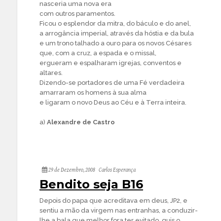
nasceria uma nova era
com outros paramentos.
Ficou o esplendor da mitra, do báculo e do anel,
a arrogância imperial, através da hóstia e da bula
e um trono talhado a ouro para os novos Césares
que, com a cruz, a espada e o missal,
ergueram e espalharam igrejas, conventos e
altares.
Dizendo-se portadores de uma Fé verdadeira
amarraram os homens à sua alma
e ligaram o novo Deus ao Céu e à Terra inteira.
a)
Alexandre de Castro
29 de Dezembro, 2008
Carlos Esperança
Bendito seja B16
Depois do papa que acreditava em deus, JP2, e
sentiu a mão da virgem nas entranhas, a conduzir-
lhe a bala que melhor fora ter evitado, quis o