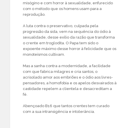
misógino e com horror à sexualidade, enfurecido
com o método que os homens usam para a
reprodução.
A luta contra o preservativo, culpada pela
progressão da sida, vem na sequência do ódio à
sexualidade, desse exílio da razão que transforma
o crente em troglodita. O Papa tem sido o
expoente máximo desse horror à felicidade que os
monoteísmos cultivam.
Mas a sanha contra a modernidade, a facilidade
com que fabrica milagres e cria santos, o
acrisolado amor aos embriões e o ódio aos livres-
pensadores, a homofobia e os apelos desvairados à
castidade repelem a clientela e desacreditam a
fé.
Abençoado B16 que tantos crentes tem curado
com a sua intransigência e intolerância.