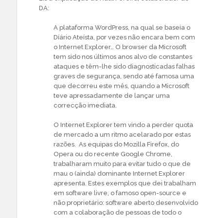
DA:
A plataforma WordPress, na qual se baseia o
Díário Ateísta, por vezes não encara bem com
o Internet Explorer… O browser da Microsoft
tem sido nos últimos anos alvo de constantes
ataques e têm-lhe sido diagnosticadas falhas
graves de segurança, sendo até famosa uma
que decorreu este mês, quando a Microsoft
teve apressadamente de lançar uma
correcção imediata.
O Internet Explorer tem vindo a perder quota
de mercado a um ritmo acelarado por estas
razões. As equipas do Mozilla Firefox, do
Opera ou do recente Google Chrome,
trabalharam muito para evitar tudo o que de
mau o (ainda) dominante Internet Explorer
apresenta. Estes exemplos que dei trabalham
em software livre, o famoso open-source e
não proprietário: software aberto desenvolvido
com a colaboração de pessoas de todo o