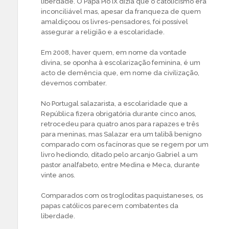
liberdade. O Papa Pio IX dizia que o catolicismo era
inconciliável mas, apesar da franqueza de quem
amaldiçoou os livres-pensadores, foi possível
assegurar a religião e a escolaridade.
Em 2008, haver quem, em nome da vontade
divina, se oponha à escolarização feminina, é um
acto de demência que, em nome da civilização,
devemos combater.
No Portugal salazarista, a escolaridade que a
República fizera obrigatória durante cinco anos,
retrocedeu para quatro anos para rapazes e três
para meninas, mas Salazar era um talibã benigno
comparado com os facínoras que se regem por um
livro hediondo, ditado pelo arcanjo Gabriel a um
pastor analfabeto, entre Medina e Meca, durante
vinte anos.
Comparados com os trogloditas paquistaneses, os
papas católicos parecem combatentes da
liberdade.