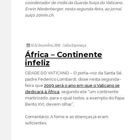
coordenador de mídia da Guarda Suíça do Vaticano,
Erwin Niederberger, nesta segunda-feira, ao jornal
suíço
20min.ch
.
30 de Dezembro, 2008
Carlos Esperança
África – Continente
infeliz
CIDADE DO VATICANO – O porta-voz da Santa Sé,
padre Federico Lombardi, disse nesta segunda-
feira que
2009 será o ano em que o Vaticano se
dedicará à África
, segundo ele “um continente
martirizado, para o qual todos, a exemplo do Papa
Bento XVI, devem olhar”.
Comentário: A fome e as doenças já eram
suficientes.