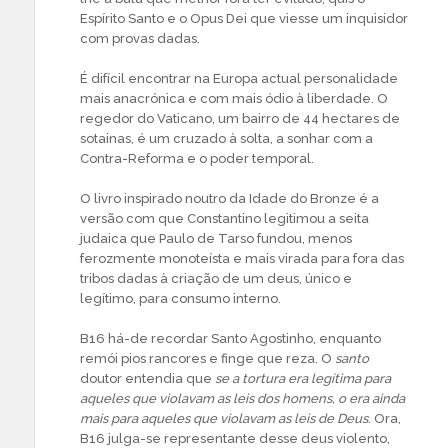
Espírito Santo e o Opus Dei que viesse um inquisidor
com provas dadas.
É difícil encontrar na Europa actual personalidade
mais anacrónica e com mais ódio à liberdade. O
regedor do Vaticano, um bairro de 44 hectares de
sotainas, é um cruzado à solta, a sonhar com a
Contra-Reforma e o poder temporal.
O livro inspirado noutro da Idade do Bronze é a
versão com que Constantino legitimou a seita
judaica que Paulo de Tarso fundou, menos
ferozmente monoteísta e mais virada para fora das
tribos dadas à criação de um deus, único e
legítimo, para consumo interno.
B16 há-de recordar Santo Agostinho, enquanto
remói pios rancores e finge que reza. O
santo
doutor entendia que
se a tortura era legítima para
aqueles que violavam as leis dos homens, o era ainda
mais para aqueles que violavam as leis de Deus
. Ora,
B16 julga-se representante desse deus violento,