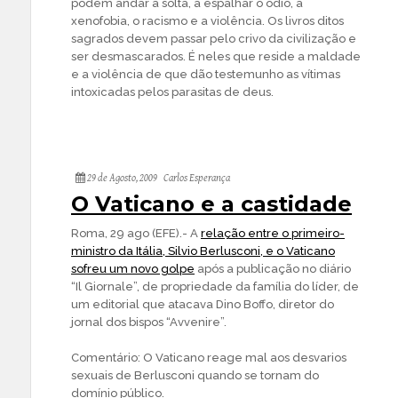
podem andar à solta, a espalhar o ódio, a
xenofobia, o racismo e a violência. Os livros ditos
sagrados devem passar pelo crivo da civilização e
ser desmascarados. É neles que reside a maldade
e a violência de que dão testemunho as vítimas
intoxicadas pelos parasitas de deus.
29 de Agosto, 2009
Carlos Esperança
O Vaticano e a castidade
Roma, 29 ago (EFE).- A
relação entre o primeiro-
ministro da Itália, Silvio Berlusconi, e o Vaticano
sofreu um novo golpe
após a publicação no diário
“Il Giornale”, de propriedade da família do líder, de
um editorial que atacava Dino Boffo, diretor do
jornal dos bispos “Avvenire”.
Comentário: O Vaticano reage mal aos desvarios
sexuais de Berlusconi quando se tornam do
domínio público.