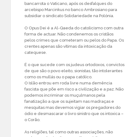
bancarrota o Vaticano, após os desfalques do
arcebispo Marcinkus no banco Ambrosiano para
subsidiar o sindicato Solidariedade na Polónia.
O Opus Dei é a Al-Qaeda do catolicismo com outra
forma de actuar. Não condenemos os cristãos
pelos crimes que cometeram ou pelos do Papa. Os
crentes apenas são vítimas da intoxicação da
catequese.
É o que sucede com os judeus ortodoxos, convictos
de que são o povo eleito, sionistas, tão intolerantes
como os mullás ou o papa católico.
O Islão entrou em roda livre numa demência
fascista que põe em risco a civilização e a paz. Não
podemos incriminar os muçulmanos pela
fanatização a que os sujeitam nas madraças e
mesquitas mas devemos vigiar os pregadores do
ódio e desmascarar o livro sinistro que os intoxica –
o Corão.
As religiões, tal como outras associações, não