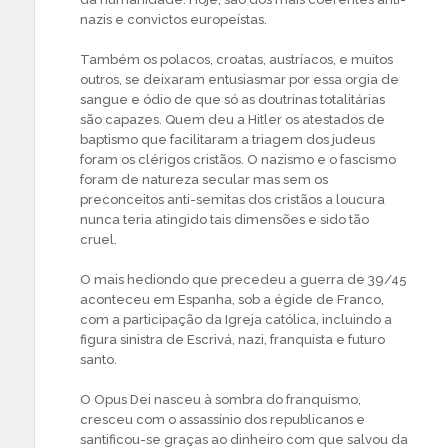
nazis e convictos europeístas.
Também os polacos, croatas, austríacos, e muitos
outros, se deixaram entusiasmar por essa orgia de
sangue e ódio de que só as doutrinas totalitárias
são capazes. Quem deu a Hitler os atestados de
baptismo que facilitaram a triagem dos judeus
foram os clérigos cristãos. O nazismo e o fascismo
foram de natureza secular mas sem os
preconceitos anti-semitas dos cristãos a loucura
nunca teria atingido tais dimensões e sido tão
cruel.
O mais hediondo que precedeu a guerra de 39/45
aconteceu em Espanha, sob a égide de Franco,
com a participação da Igreja católica, incluindo a
figura sinistra de Escrivá, nazi, franquista e futuro
santo.
O Opus Dei nasceu à sombra do franquismo,
cresceu com o assassínio dos republicanos e
santificou-se graças ao dinheiro com que salvou da