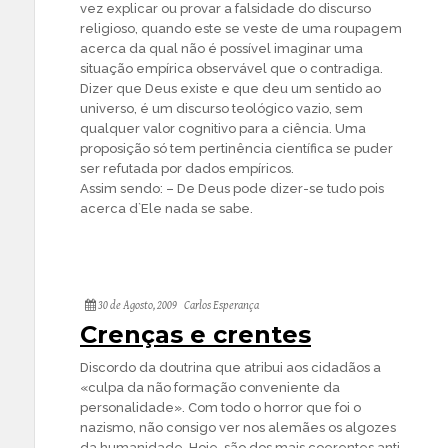
vez explicar ou provar a falsidade do discurso
religioso, quando este se veste de uma roupagem
acerca da qual não é possível imaginar uma
situação empírica observável que o contradiga.
Dizer que Deus existe e que deu um sentido ao
universo, é um discurso teológico vazio, sem
qualquer valor cognitivo para a ciência. Uma
proposição só tem pertinência científica se puder
ser refutada por dados empíricos.
Assim sendo: – De Deus pode dizer-se tudo pois
acerca d`Ele nada se sabe.
30 de Agosto, 2009
Carlos Esperança
Crenças e crentes
Discordo da doutrina que atribui aos cidadãos a
«culpa da não formação conveniente da
personalidade». Com todo o horror que foi o
nazismo, não consigo ver nos alemães os algozes
da humanidade. Hoje, são dos mais coerentes anti-