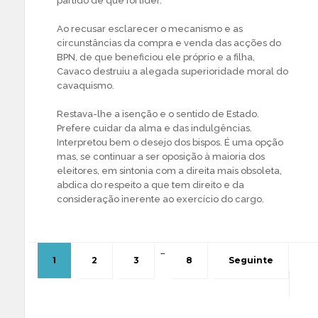
partido de que foi líder.
Ao recusar esclarecer o mecanismo e as
circunstâncias da compra e venda das acções do
BPN, de que beneficiou ele próprio e a filha,
Cavaco destruiu a alegada superioridade moral do
cavaquismo.
Restava-lhe a isenção e o sentido de Estado.
Prefere cuidar da alma e das indulgências.
Interpretou bem o desejo dos bispos. É uma opção
mas, se continuar a ser oposição à maioria dos
eleitores, em sintonia com a direita mais obsoleta,
abdica do respeito a que tem direito e da
consideração inerente ao exercício do cargo.
…
1
2
3
8
Seguinte