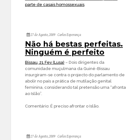
parte de casais homossexuais
.
27 de Agosto, 2009
Carlos Esperança
Não há bestas perfeitas.
Ninguém é perfeito
Bissau, 21 Fev (Lusa)
– Dois dirigentes da
comunidade muçulmana da Guiné-Bissau
insurgiram-se contra o projecto do parlamento de
abolir no país a prática de mutilação genital
feminina, considerando tal pretensão uma “afronta
ao Islão”.
Comentário: É preciso afrontar o Islão.
27 de Agosto, 2009
Carlos Esperança