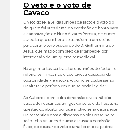
O veto e o voto de
Cavaco
O veto do PR à lei das uniões de facto é o voto pio
de quem foi presidente da comissão de honra para
a canonização de Nuno Álvares Pereira, de quem
acredita que um herói se transforma em colírio
para curar o olho esquerdo de D. Guilhermina de
Jesus, queimado com óleo de fritar peixe, por
intercessão de um guerreiro medieval.
Há argumentos contra a lei das uniões de facto – e
referiu-os –, mas não é aceitável a desculpa da
oportunidade – e usou-a –, como se coubesse ao
PR alterar o período em que se pode legislar.
Se Guterres, com outra dimensão cívica, não foi
capaz de resistir aos amigos do peito e da hóstia, na
questão do aborto, por que motivo seria capaz este
PR, ressentido com a dispensa do pio Conselheiro
João Lobo Antunes de uma escusada comissão
Ética, de desistir do veto a uma lei que os padres