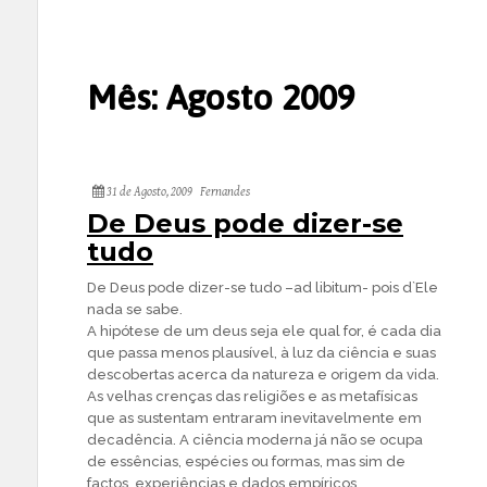
Mês:
Agosto 2009
31 de Agosto, 2009
Fernandes
De Deus pode dizer-se
tudo
De Deus pode dizer-se tudo –ad libitum- pois d`Ele
nada se sabe.
A hipótese de um deus seja ele qual for, é cada dia
que passa menos plausível, à luz da ciência e suas
descobertas acerca da natureza e origem da vida.
As velhas crenças das religiões e as metafísicas
que as sustentam entraram inevitavelmente em
decadência. A ciência moderna já não se ocupa
de essências, espécies ou formas, mas sim de
factos, experiências e dados empíricos,