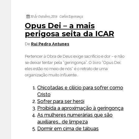
30 de Outubro, 2016
Carlos Esperança
Opus Dei – a mais
perigosa seita da ICAR
De
Rui Pedro Antunes
Pertencer à Obra de Deus exige sacrifício e dor – e não
se deixar tentar pela “geringonça”. O livro “Opus Dei:
eles estão no meio de nós” é o retrato de uma
organização muito influente.
Chicotadas e cilício para sofrer como
Cristo
Sofrer para ser herói
Proibida a aproximação à geringonça
As mulheres numerárias que são
auxiliares… de limpeza
Dormir em cima de tábuas