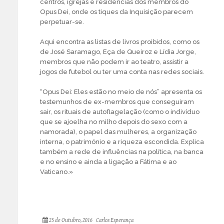
centros, igrejas e residências dos membros do
Opus Dei, onde os tiques da Inquisição parecem
perpetuar-se.
Aqui encontra as listas de livros proibidos, como os
de José Saramago, Eça de Queiroz e Lídia Jorge,
membros que não podem ir ao teatro, assistir a
jogos de futebol ou ter uma conta nas redes sociais.
“Opus Dei: Eles estão no meio de nós” apresenta os
testemunhos de ex-membros que conseguiram
sair, os rituais de autoflagelação (como o indivíduo
que se ajoelha no milho depois do sexo com a
namorada), o papel das mulheres, a organização
interna, o património e a riqueza escondida. Explica
também a rede de influências na política, na banca
e no ensino e ainda a ligação a Fátima e ao
Vaticano.»
25 de Outubro, 2016
Carlos Esperança