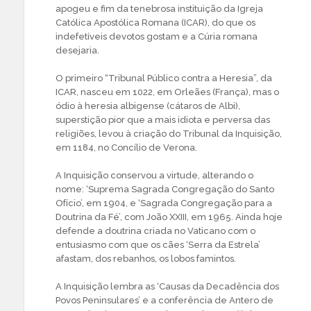
apogeu e fim da tenebrosa instituição da Igreja
Católica Apostólica Romana (ICAR), do que os
indefetíveis devotos gostam e a Cúria romana
desejaria.
O primeiro “Tribunal Público contra a Heresia”, da
ICAR, nasceu em 1022, em Orleães (França), mas o
ódio à heresia albigense (cátaros de Albi),
superstição pior que a mais idiota e perversa das
religiões, levou à criação do Tribunal da Inquisição,
em 1184, no Concílio de Verona.
A Inquisição conservou a virtude, alterando o
nome: ‘Suprema Sagrada Congregação do Santo
Ofício’, em 1904, e ‘Sagrada Congregação para a
Doutrina da Fé’, com João XXIII, em 1965. Ainda hoje
defende a doutrina criada no Vaticano com o
entusiasmo com que os cães ‘Serra da Estrela’
afastam, dos rebanhos, os lobos famintos.
A Inquisição lembra as ‘Causas da Decadência dos
Povos Peninsulares’ e a conferência de Antero de