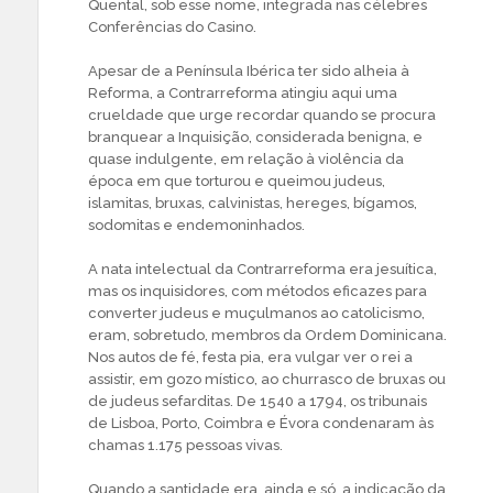
Quental, sob esse nome, integrada nas célebres
Conferências do Casino.
Apesar de a Península Ibérica ter sido alheia à
Reforma, a Contrarreforma atingiu aqui uma
crueldade que urge recordar quando se procura
branquear a Inquisição, considerada benigna, e
quase indulgente, em relação à violência da
época em que torturou e queimou judeus,
islamitas, bruxas, calvinistas, hereges, bígamos,
sodomitas e endemoninhados.
A nata intelectual da Contrarreforma era jesuítica,
mas os inquisidores, com métodos eficazes para
converter judeus e muçulmanos ao catolicismo,
eram, sobretudo, membros da Ordem Dominicana.
Nos autos de fé, festa pia, era vulgar ver o rei a
assistir, em gozo místico, ao churrasco de bruxas ou
de judeus sefarditas. De 1540 a 1794, os tribunais
de Lisboa, Porto, Coimbra e Évora condenaram às
chamas 1.175 pessoas vivas.
Quando a santidade era, ainda e só, a indicação da