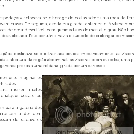
ho”.
spedaçar» colocava-se o herege de costas sobre uma roda de ferr
avam brasas. De seguida, a roda era girada lentamente. A vítima morr
ras de dor indescritível, com queimaduras do mais alto grau. Não hav
 do supliciado. Pelo contrário, havia o cuidado de prolongar ao máxi
ação» destinava-se a extrair aos poucos, mecanicamente, as víscer
ós a abertura da região abdominal, as vísceras eram puxadas, uma p
ganchos presos a uma roldana, girada por um carrasco.
momento imaginar os
orturados.
para morrer; muitos
qualquer coisa e eu
am para a galeria dos
enfrentam a dor com
passam de cadáveres