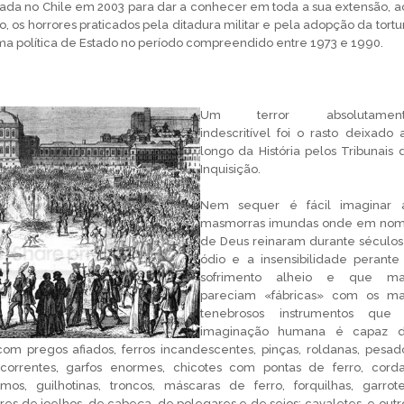
riada no Chile em 2003 para dar a conhecer em toda a sua extensão, a
, os horrores praticados pela ditadura militar e pela adopção da tortu
ma política de Estado no período compreendido entre 1973 e 1990.
Um terror absolutamen
indescritível foi o rasto deixado 
longo da História pelos Tribunais 
Inquisição.
Nem sequer é fácil imaginar 
masmorras imundas onde em no
de Deus reinaram durante séculos
ódio e a insensibilidade perante
sofrimento alheio e que ma
pareciam «fábricas» com os ma
tenebrosos instrumentos que
imaginação humana é capaz 
 com pregos afiados, ferros incandescentes, pinças, roldanas, pesad
correntes, garfos enormes, chicotes com pontas de ferro, corda
mos, guilhotinas, troncos, máscaras de ferro, forquilhas, garrote
es de joelhos, de cabeça, de polegares e de seios; cavaletes, e outr