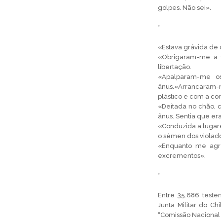
golpes. Não sei».
*
«Estava grávida de
«Obrigaram-me a f
libertação.
«Apalparam-me os
ânus.«Arrancaram
plástico e com a c
«Deitada no chão, 
ânus. Sentia que e
«Conduzida a lugar
o sémen dos violad
«Enquanto me agr
excrementos».
*
Entre 35.686 teste
Junta Militar do C
“Comissão Nacional s