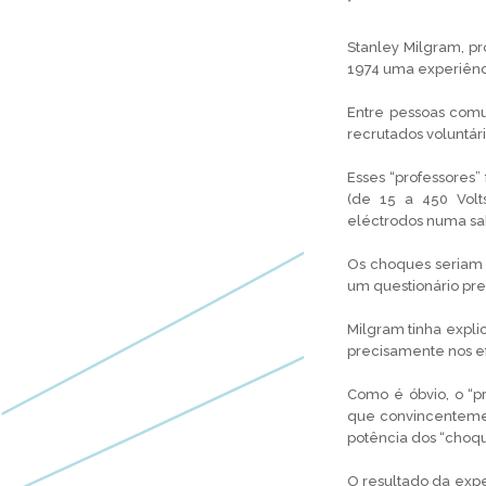
*
Stanley Milgram, pr
1974 uma experiênc
Entre pessoas comuns
recrutados voluntári
Esses “professores”
(de 15 a 450 Volt
eléctrodos numa sal
Os choques seriam 
um questionário pr
Milgram tinha expli
precisamente nos e
Como é óbvio, o “pr
que convincentemen
potência dos “choqu
O resultado da exp