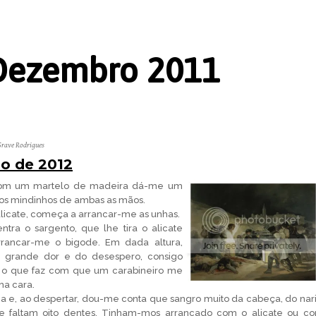
Dezembro 2011
Grave Rodrigues
o de 2012
com um martelo de madeira dá-me um
dos mindinhos de ambas as mãos.
licate, começa a arrancar-me as unhas.
ra o sargento, que lhe tira o alicate
arrancar-me o bigode. Em dada altura,
 grande dor e do desespero, consigo
 o que faz com que um carabineiro me
a cara.
a e, ao despertar, dou-me conta que sangro muito da cabeça, do nari
 faltam oito dentes. Tinham-mos arrancado com o alicate ou c