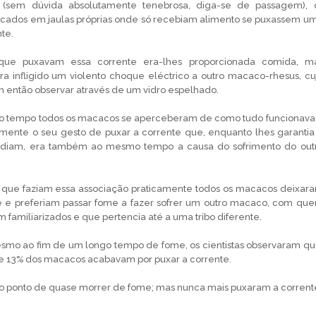
 (sem dúvida absolutamente tenebrosa, diga-se de passagem), 
ados em jaulas próprias onde só recebiam alimento se puxassem u
te.
que puxavam essa corrente era-lhes proporcionada comida, m
a infligido um violento choque eléctrico a outro macaco-rhesus, cu
m então observar através de um vidro espelhado.
o tempo todos os macacos se aperceberam de como tudo funcionava
mente o seu gesto de puxar a corrente que, enquanto lhes garantia
diam, era também ao mesmo tempo a causa do sofrimento do out
que faziam essa associação praticamente todos os macacos deixar
e e preferiam passar fome a fazer sofrer um outro macaco, com qu
familiarizados e que pertencia até a uma tribo diferente.
mo ao fim de um longo tempo de fome, os cientistas observaram qu
 13% dos macacos acabavam por puxar a corrente.
 ponto de quase morrer de fome; mas nunca mais puxaram a corrent