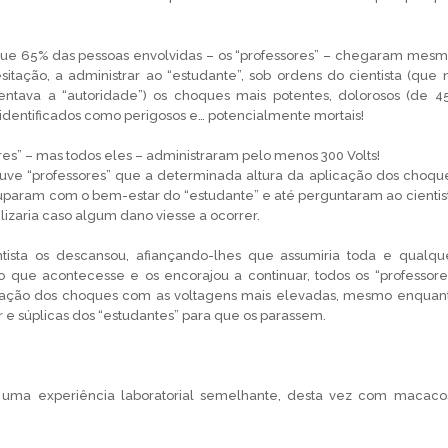
e 65% das pessoas envolvidas – os “professores” – chegaram mesm
itação, a administrar ao “estudante”, sob ordens do cientista (que 
entava a “autoridade”) os choques mais potentes, dolorosos (de 4
 identificados como perigosos e… potencialmente mortais!
ores” – mas todos eles – administraram pelo menos 300 Volts!
uve “professores” que a determinada altura da aplicação dos choqu
cuparam com o bem-estar do “estudante” e até perguntaram ao cientis
izaria caso algum dano viesse a ocorrer.
tista os descansou, afiançando-lhes que assumiria toda e qualqu
o que acontecesse e os encorajou a continuar, todos os “professore
icação dos choques com as voltagens mais elevadas, mesmo enquan
r e súplicas dos “estudantes” para que os parassem.
ita uma experiência laboratorial semelhante, desta vez com macaco