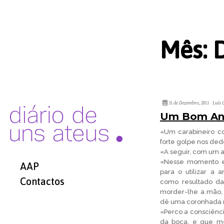
Mês:
31 de Dezembro, 2011
Luís 
Um Bom An
«Um carabineiro 
forte golpe nos de
«A seguir, com um a
«Nesse momento ent
AAP
para o utilizar a 
Contactos
como resultado da
morder-lhe a mão,
dê uma coronhada n
«Perco a consciênci
da boca, e que me