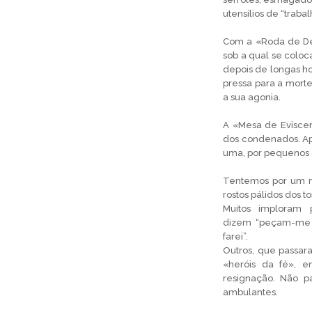
utensílios de “trabal
Com a «Roda de De
sob a qual se coloc
depois de longas ho
pressa para a morte
a sua agonia.
A «Mesa de Eviscer
dos condenados. Ap
uma, por pequenos 
Tentemos por um 
rostos pálidos dos t
Muitos imploram 
dizem “peçam-me 
farei”.
Outros, que passar
«heróis da fé», 
resignação. Não 
ambulantes.