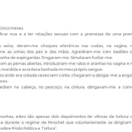
 cinco meses.
icar nua e a ter relações sexuais com a promessa de uma pron
 seios, deram-me choques eléctricos nas costas, na vagina, 
-me as unhas dos pés e das mãos. Agrediram-me com bastões 
oronha de espingardas. Drogaram-me. Simularam fuzilar-me.
com as pernas abertas, introduziram-me ratos e aranhas na vagina e 
ra mordida e acordava banhada no meu próprio sangue.
es onde era violada vezes sem conta, chegaram a obrigar-me a engol
ores.
ediam na cabeça, no pescoço, na cintura, obrigavam-me a com
munhas, estes são apenas dois depoimentos de vítimas de tortura 
hile durante o regime de Pinochet que voluntariamente se dirigiram
obre Prisão Política e Tortura”.