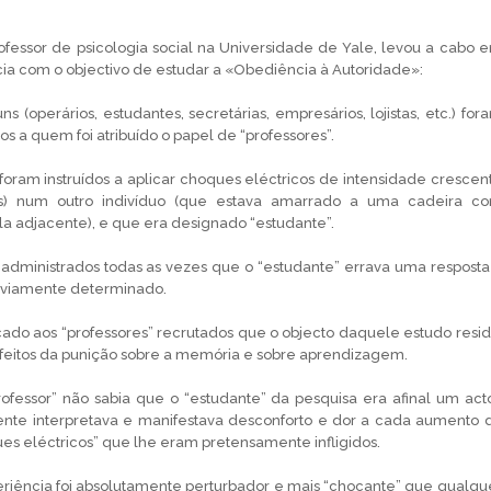
ofessor de psicologia social na Universidade de Yale, levou a cabo 
ia com o objectivo de estudar a «Obediência à Autoridade»:
 (operários, estudantes, secretárias, empresários, lojistas, etc.) for
os a quem foi atribuído o papel de “professores”.
 foram instruídos a aplicar choques eléctricos de intensidade crescen
s) num outro indivíduo (que estava amarrado a uma cadeira c
a adjacente), e que era designado “estudante”.
administrados todas as vezes que o “estudante” errava uma resposta
eviamente determinado.
cado aos “professores” recrutados que o objecto daquele estudo resid
feitos da punição sobre a memória e sobre aprendizagem.
ofessor” não sabia que o “estudante” da pesquisa era afinal um acto
te interpretava e manifestava desconforto e dor a cada aumento 
es eléctricos” que lhe eram pretensamente infligidos.
eriência foi absolutamente perturbador e mais “chocante” que qualqu