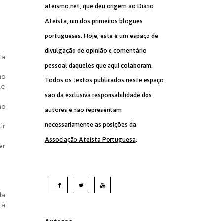
ateismo.net, que deu origem ao Diário
Ateísta, um dos primeiros blogues
portugueses. Hoje, este é um espaço de
divulgação de opinião e comentário
ta
pessoal daqueles que aqui colaboram.
no
Todos os textos publicados neste espaço
de
são da exclusiva responsabilidade dos
no
autores e não representam
necessariamente as posições da
ir
Associação Ateísta Portuguesa
.
er
da
 à