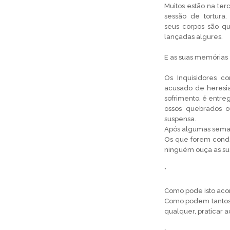
Muitos estão na terc
sessão de tortura.
seus corpos são q
lançadas algures.
E as suas memórias
Os Inquisidores 
acusado de heresia
sofrimento, é entre
ossos quebrados o
suspensa.
Após algumas semana
Os que forem conde
ninguém ouça as sua
*
Como pode isto aco
Como podem tantos
qualquer, praticar a