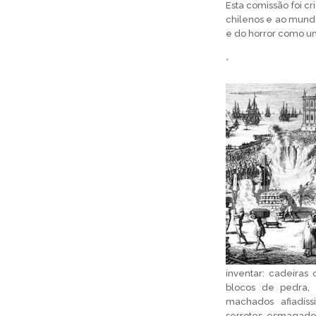
Esta comissão foi c
chilenos e ao mundo
e do horror como u
*
inventar: cadeiras
blocos de pedra, 
machados afiadíssi
serrotes, esmagador