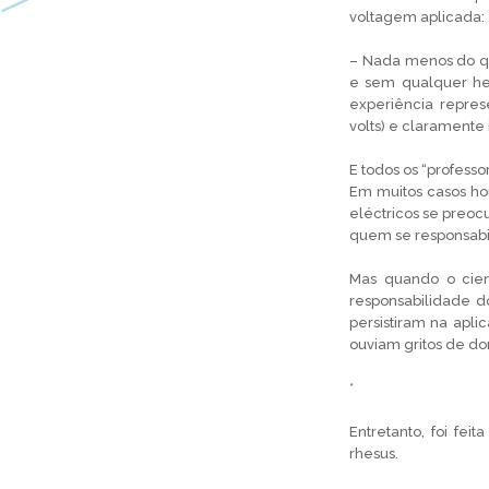
voltagem aplicada:
– Nada menos do qu
e sem qualquer hes
experiência repres
volts) e claramente
E todos os “profess
Em muitos casos ho
eléctricos se preo
quem se responsabil
Mas quando o cien
responsabilidade d
persistiram na apl
ouviam gritos de do
*
Entretanto, foi fe
rhesus.