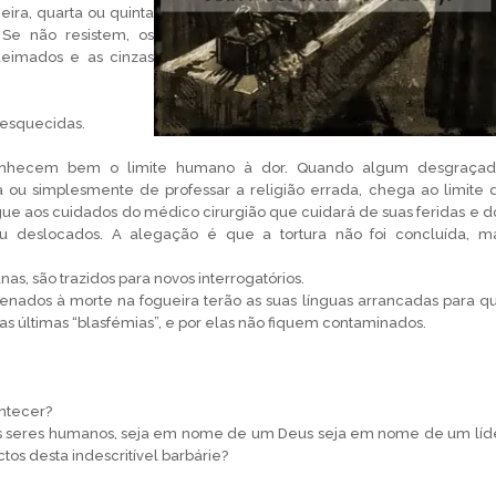
eira, quarta ou quinta
 Se não resistem, os
ueimados e as cinzas
 esquecidas.
conhecem bem o limite humano à dor. Quando algum desgraçad
 ou simplesmente de professar a religião errada, chega ao limite 
gue aos cuidados do médico cirurgião que cuidará de suas feridas e d
u deslocados. A alegação é que a tortura não foi concluída, m
s, são trazidos para novos interrogatórios.
nados à morte na fogueira terão as suas línguas arrancadas para q
s últimas “blasfémias”, e por elas não fiquem contaminados.
ntecer?
 seres humanos, seja em nome de um Deus seja em nome de um líd
ctos desta indescritível barbárie?