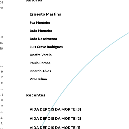
Autores
os
ra
Ernesto Martins
Eva Monteiro
João Monteiro
te
João Nascimento
ao
Luís Grave Rodrigues
da
Onofre Varela
Paulo Ramos
as
me
Ricardo Alves
 o
Vítor Julião
 o
is
is
Recentes
 a
de
VIDA DEPOIS DA MORTE (3)
os
s,
VIDA DEPOIS DA MORTE (2)
s,
VIDA DEPOIS DA MORTE (1)
os