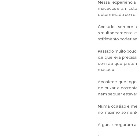
Nessa experiência
macacos eram coloc
determinada corren
Contudo, sempre 
simultaneamente er
sofrimento poderia
Passado muito pouc
de que era precisa
comida que preten
macaco.
Acontece que logo 
de puxar a corrent
nem sequer estavam 
Numa ocasião e mes
no máximo, somente
Alguns chegaram ao
*