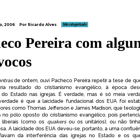
o, 2006
Por Ricardo Alves
Não categorizado
eco Pereira com algu
vocos
ontras
de ontem, ouvi Pacheco Pereira repetir a tese de que
ia resultado do cristianismo evangélico, à época des
ia do Estado nas igrejas. É verdade, mas é só meia verd
verdade é que
a laicidade fundacional dos EUA
foi esta
adores como Thomas Jefferson e James Madison, que teolo
no pólo oposto do cristianismo evangélico, pois pertenci
s liberais (como os
quakers
ou os unitários), ou não tin
iosa. A laicidade dos EUA deveu-se, portanto, a uma confluê
iavam da interferência das igrejas no Estado e os q