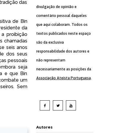
 tradição das
divulgação de opinião e
comentário pessoal daqueles
itiva de Bin
que aqui colaboram. Todos os
residente da
textos publicados neste espaço
a proibição
das chamadas
são da exclusiva
se seis anos
responsabilidade dos autores e
de dos seus
ças pessoais
não representam
 embora seja
necessariamente as posições da
a e que Bin
Associação Ateísta Portuguesa
.
e combate um
seiros. Sem
Autores