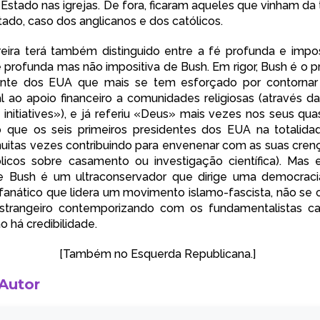
 Estado nas igrejas. De fora, ficaram aqueles que vinham da
tado, caso dos anglicanos e dos católicos.
ira terá também distinguido entre a fé profunda e impos
é profunda mas não impositiva de Bush. Em rigor, Bush é o p
cente dos EUA que mais se tem esforçado por contornar 
al ao apoio financeiro a comunidades religiosas (através 
 initiatives»), e já referiu «Deus» mais vezes nos seus qua
 que os seis primeiros presidentes dos EUA na totalida
itas vezes contribuindo para envenenar com as suas cren
licos sobre casamento ou investigação científica). Mas
e Bush é um ultraconservador que dirige uma democraci
fanático que lidera um movimento islamo-fascista, não s
estrangeiro contemporizando com os fundamentalistas ca
o há credibilidade.
[Também no
Esquerda Republicana
.]
 Autor