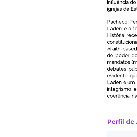
influência do
igrejas de Es
Pacheco Pere
Laden, e a f
História re
constitucion
«faith-based
de poder do
mandatos (mu
debates púb
evidente qu
Laden é um 
integrismo 
coerência, nã
Perfil de