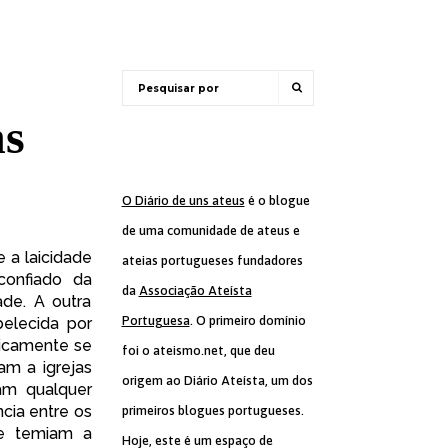
ns
O Diário de uns ateus
é o blogue
de uma comunidade de ateus e
 a laicidade
ateias portugueses fundadores
confiado da
da
Associação Ateísta
ade. A outra
Portuguesa
. O primeiro domínio
belecida por
gicamente se
foi o ateismo.net, que deu
am a igrejas
origem ao Diário Ateísta, um dos
ham qualquer
ncia entre os
primeiros blogues portugueses.
ue temiam a
Hoje, este é um espaço de