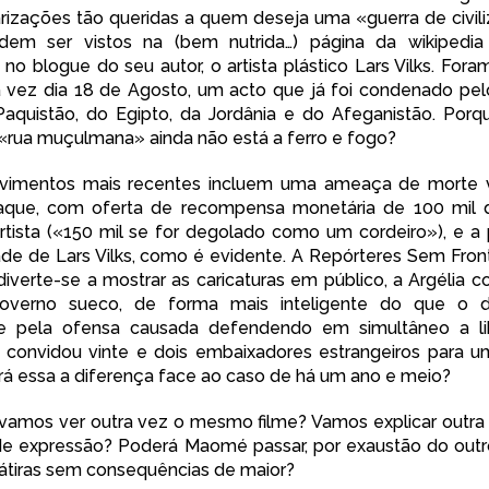
arizações tão queridas a quem deseja uma «guerra de civil
dem ser vistos na (bem nutrida…)
página da wikipedia
u no
blogue
do seu autor, o artista plástico
Lars Vilks
. Fora
a vez dia 18 de Agosto, um acto que já foi condenado pe
Paquistão, do Egipto, da Jordânia e do Afeganistão. Porq
 «rua muçulmana» ainda não está a ferro e fogo?
vimentos mais recentes incluem uma
ameaça de morte
v
aque,
com oferta
de
recompensa
monetária
de
100 mil 
tista («150 mil se for degolado como um cordeiro»), e a
ade
de Lars Vilks, como é evidente. A
Repórteres Sem Front
diverte-se a mostrar
as caricaturas em público,
a Argélia c
overno sueco, de forma mais inteligente do que o d
e pela ofensa causada defendendo em simultâneo a l
e convidou vinte e dois embaixadores estrangeiros para 
rá essa a diferença face ao caso de há um ano e meio?
vamos ver outra vez o mesmo filme? Vamos explicar outra
de expressão
? Poderá Maomé passar, por exaustão do outro
átiras sem consequências de maior?