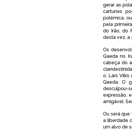
gerar as pol
cartunes po
polémica, o
pela primeir
do Irão, do 
desta vez, a
Os desenvol
Qaeda no Ir
cabeça do ar
clandestinid
o
, Lars Vilks
Qaeda
. O g
desculpou-s
expressão, 
amigável. Se
Ou será que 
a
liberdade 
um alvo de s