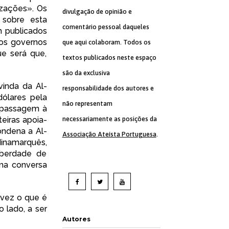
izações». Os
divulgação de opinião e
sobre esta
comentário pessoal daqueles
m publicados
los governos
que aqui colaboram. Todos os
ue será que,
textos publicados neste espaço
são da exclusiva
inda da Al-
responsabilidade dos autores e
dólares
pela
não representam
passagem à
eiras apoia-
necessariamente as posições da
ondena a Al-
Associação Ateísta Portuguesa
.
inamarquês,
iberdade de
uma conversa
 vez o que é
 lado, a ser
Autores