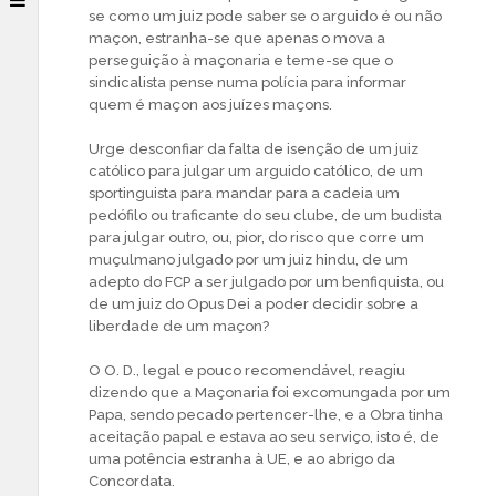
se como um juiz pode saber se o arguido é ou não
maçon, estranha-se que apenas o mova a
perseguição à maçonaria e teme-se que o
sindicalista pense numa polícia para informar
quem é maçon aos juízes maçons.
Urge desconfiar da falta de isenção de um juiz
católico para julgar um arguido católico, de um
sportinguista para mandar para a cadeia um
pedófilo ou traficante do seu clube, de um budista
para julgar outro, ou, pior, do risco que corre um
muçulmano julgado por um juiz hindu, de um
adepto do FCP a ser julgado por um benfiquista, ou
de um juiz do Opus Dei a poder decidir sobre a
liberdade de um maçon?
O O. D., legal e pouco recomendável, reagiu
dizendo que a Maçonaria foi excomungada por um
Papa, sendo pecado pertencer-lhe, e a Obra tinha
aceitação papal e estava ao seu serviço, isto é, de
uma potência estranha à UE, e ao abrigo da
Concordata.