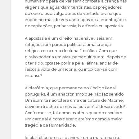
humanismo para deixar sem combate a crença nas
virgens que aguardam terroristas, os pregadores
do ódio e os divulgadores da vontade divina que
impõe normas de vestuário, tipos de alimentação e
decapitações, por heresia, blasfémia ou apostasia.
A apostasia é um direito inalienável, seja em
relação a um partido político, a uma crença
religiosa ou a uma doutrina filosófica. Com que
direito poderia um ateu perseguir quem, depois de
o ter sido, optasse por ir a pé a Fátima, andar de
rastos à volta de um ícone, ou intoxicar-se com
incenso?
A blasfémia, que permanece no Código Penal
português, é um anacronismo que não faz sentido.
Um islamita não tolera uma caricatura de Maomé,
ouvir um trecho de música ou ver Alá desprezado?
Conforme-se, tal como os ateus quando escutam
um cardeal a considerar o ateísmo como a maior
tragédia da Humanidade.
Idiota, tolice grossa, é animar uma maratona pia,