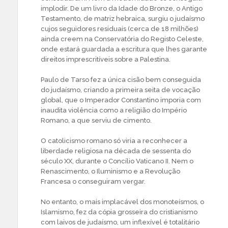
implodir. De um livro da Idade do Bronze, o Antigo
Testamento, de matriz hebraica, surgiu o judaísmo
cujos seguidores residuais (cerca de 18 milhões)
ainda creem na Conservatória do Registo Celeste,
onde estará guardada a escritura que lhes garante
direitos imprescritíveis sobre a Palestina.
Paulo de Tarso fez a única cisão bem conseguida
do judaísmo, criando a primeira seita de vocação
global, que o Imperador Constantino imporia com
inaudita violência como a religião do Império
Romano, a que serviu de cimento.
O catolicismo romano só viria a reconhecer a
liberdade religiosa na década de sessenta do
século XX, durante o Concílio Vaticano II. Nem o
Renascimento, o Iluminismo e a Revolução
Francesa o conseguiram vergar.
No entanto, o mais implacável dos monoteísmos, o
Islamismo, fez da cópia grosseira do cristianismo
com laivos de judaísmo, um inflexível é totalitário