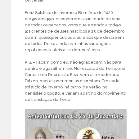
Universal.
Feliz Solstício de Inverno e Bom Ano de 2020,
car@s amig@s, e exonerem a santidade da ceia
de todos os pecados, votos que estendo a tod@s
@s crentes de deuses nascidos a 25 de dezembro
ou em quaisquer outros dias, e aos que descreem
de todos. Deixo ainda as minhas saudações
republicanas, ateístas e democráticas.
P. S. – Façam como eu, não agradeçam, vão para
dentro e agasalhem-se. No rescaldo do Temporal
Carlos e da Depressão Elsa, vem aí o moderado
Fabien, mas as pneumonias espreitam. Em cada
solstício de inverno, há outro, de verão, no
hemisfério oposto, e variam ao ritmo do movimento
de translação da Terra.