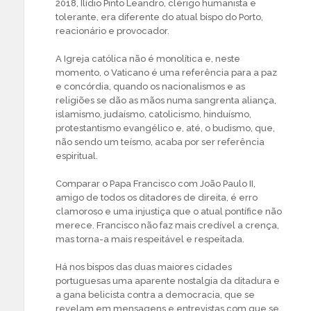
2018, Ilídio Pinto Leandro, clérigo humanista e
tolerante, era diferente do atual bispo do Porto,
reacionário e provocador.
A Igreja católica não é monolítica e, neste
momento, o Vaticano é uma referência para a paz
e concórdia, quando os nacionalismos e as
religiões se dão as mãos numa sangrenta aliança,
islamismo, judaísmo, catolicismo, hinduísmo,
protestantismo evangélico e, até, o budismo, que,
não sendo um teísmo, acaba por ser referência
espiritual.
Comparar o Papa Francisco com João Paulo II,
amigo de todos os ditadores de direita, é erro
clamoroso e uma injustiça que o atual pontífice não
merece. Francisco não faz mais credível a crença,
mas torna-a mais respeitável e respeitada.
Há nos bispos das duas maiores cidades
portuguesas uma aparente nostalgia da ditadura e
a gana belicista contra a democracia, que se
revelam em mensagens e entrevistas com que se