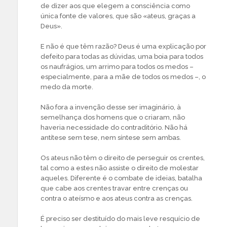
de dizer aos que elegem a consciência como
única fonte de valores, que são «ateus, graças a
Deus».
E não é que têm razão? Deus é uma explicação por
defeito para todas as dúvidas, uma boia para todos
os naufrágios, um arrimo para todos os medos –
especialmente, para a mãe de todos os medos –, o
medo da morte.
Não fora a invenção desse ser imaginário, à
semelhança dos homens que o criaram, não
haveria necessidade do contraditório. Não há
antítese sem tese, nem síntese sem ambas.
Os ateus não têm o direito de perseguir os crentes,
tal como a estes não assiste o direito de molestar
aqueles. Diferente é o combate de ideias, batalha
que cabe aos crentes travar entre crenças ou
contra o ateísmo e aos ateus contra as crenças.
É preciso ser destituído do mais leve resquício de