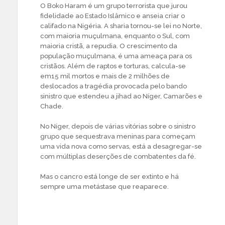
O Boko Haram é um grupo terrorista que jurou
fidelidade ao Estado Islâmico e anseia criar o
califado na Nigéria. A sharia tornou-se lei no Norte,
com maioria muçulmana, enquanto o Sul, com
maioria cristã, a repudia. O crescimento da
população muçulmana, é uma ameaça para os
cristãos. Além de raptos e torturas, calcula-se
em15 mil mortos e mais de 2 milhões de
deslocados a tragédia provocada pelo bando
sinistro que estendeu a jihad ao Níger, Camarões e
Chade.
No Níger, depois de várias vitórias sobre o sinistro
grupo que sequestrava meninas para começam
uma vida nova como servas, está a desagregar-se
com múltiplas deserções de combatentes da fé.
Mas o cancro está longe de ser extinto e há
sempre uma metástase que reaparece.