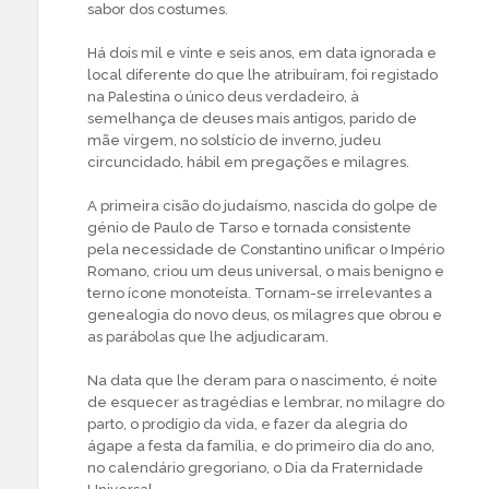
sabor dos costumes.
Há dois mil e vinte e seis anos, em data ignorada e
local diferente do que lhe atribuíram, foi registado
na Palestina o único deus verdadeiro, à
semelhança de deuses mais antigos, parido de
mãe virgem, no solstício de inverno, judeu
circuncidado, hábil em pregações e milagres.
A primeira cisão do judaísmo, nascida do golpe de
génio de Paulo de Tarso e tornada consistente
pela necessidade de Constantino unificar o Império
Romano, criou um deus universal, o mais benigno e
terno ícone monoteísta. Tornam-se irrelevantes a
genealogia do novo deus, os milagres que obrou e
as parábolas que lhe adjudicaram.
Na data que lhe deram para o nascimento, é noite
de esquecer as tragédias e lembrar, no milagre do
parto, o prodígio da vida, e fazer da alegria do
ágape a festa da família, e do primeiro dia do ano,
no calendário gregoriano, o Dia da Fraternidade