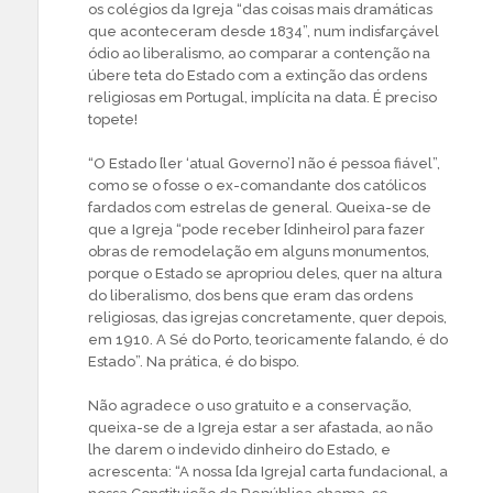
os colégios da Igreja “das coisas mais dramáticas
que aconteceram desde 1834”, num indisfarçável
ódio ao liberalismo, ao comparar a contenção na
úbere teta do Estado com a extinção das ordens
religiosas em Portugal, implícita na data. É preciso
topete!
“O Estado [ler ‘atual Governo’] não é pessoa fiável”,
como se o fosse o ex-comandante dos católicos
fardados com estrelas de general. Queixa-se de
que a Igreja “pode receber [dinheiro] para fazer
obras de remodelação em alguns monumentos,
porque o Estado se apropriou deles, quer na altura
do liberalismo, dos bens que eram das ordens
religiosas, das igrejas concretamente, quer depois,
em 1910. A Sé do Porto, teoricamente falando, é do
Estado”. Na prática, é do bispo.
Não agradece o uso gratuito e a conservação,
queixa-se de a Igreja estar a ser afastada, ao não
lhe darem o indevido dinheiro do Estado, e
acrescenta: “A nossa [da Igreja] carta fundacional, a