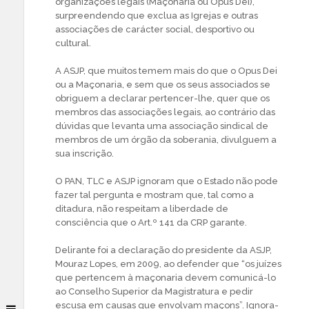
organizações legais (Maçonaria ou Opus Dei),
surpreendendo que exclua as Igrejas e outras
associações de carácter social, desportivo ou
cultural.
A ASJP, que muitos temem mais do que o Opus Dei
ou a Maçonaria, e sem que os seus associados se
obriguem a declarar pertencer-lhe, quer que os
membros das associações legais, ao contrário das
dúvidas que levanta uma associação sindical de
membros de um órgão da soberania, divulguem a
sua inscrição.
O PAN, TLC e ASJP ignoram que o Estado não pode
fazer tal pergunta e mostram que, tal como a
ditadura, não respeitam a liberdade de
consciência que o Art.º 141 da CRP garante.
Delirante foi a declaração do presidente da ASJP,
Mouraz Lopes, em 2009, ao defender que “os juízes
que pertencem à maçonaria devem comunicá-lo
ao Conselho Superior da Magistratura e pedir
escusa em causas que envolvam maçons”. Ignora-