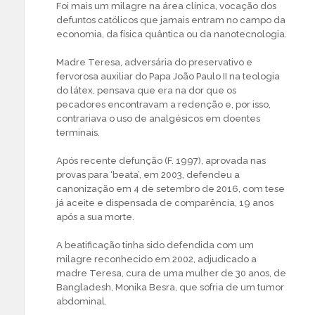
Foi mais um milagre na área clínica, vocação dos
defuntos católicos que jamais entram no campo da
economia, da física quântica ou da nanotecnologia.
Madre Teresa, adversária do preservativo e
fervorosa auxiliar do Papa João Paulo II na teologia
do látex, pensava que era na dor que os
pecadores encontravam a redenção e, por isso,
contrariava o uso de analgésicos em doentes
terminais.
Após recente defunção (F. 1997), aprovada nas
provas para ‘beata’, em 2003, defendeu a
canonização em 4 de setembro de 2016, com tese
já aceite e dispensada de comparência, 19 anos
após a sua morte.
A beatificação tinha sido defendida com um
milagre reconhecido em 2002, adjudicado a
madre Teresa, cura de uma mulher de 30 anos, de
Bangladesh, Monika Besra, que sofria de um tumor
abdominal.