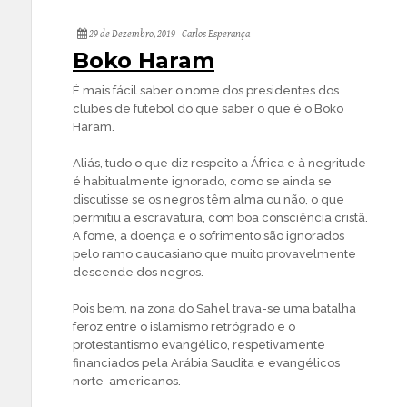
29 de Dezembro, 2019
Carlos Esperança
Boko Haram
É mais fácil saber o nome dos presidentes dos
clubes de futebol do que saber o que é o Boko
Haram.
Aliás, tudo o que diz respeito a África e à negritude
é habitualmente ignorado, como se ainda se
discutisse se os negros têm alma ou não, o que
permitiu a escravatura, com boa consciência cristã.
A fome, a doença e o sofrimento são ignorados
pelo ramo caucasiano que muito provavelmente
descende dos negros.
Pois bem, na zona do Sahel trava-se uma batalha
feroz entre o islamismo retrógrado e o
protestantismo evangélico, respetivamente
financiados pela Arábia Saudita e evangélicos
norte-americanos.