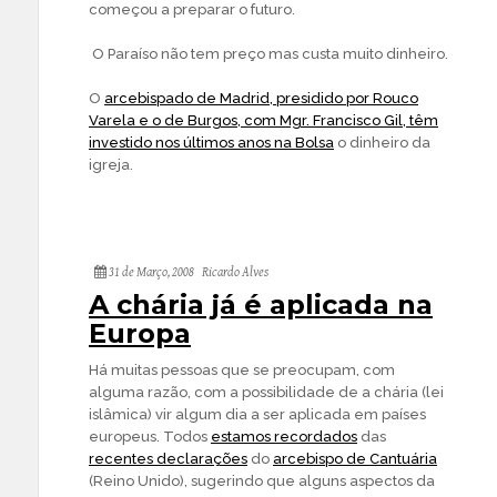
começou a preparar o futuro.
O Paraíso não tem preço mas custa muito dinheiro.
O
arcebispado de Madrid, presidido por Rouco
Varela e o de Burgos, com Mgr. Francisco Gil, têm
investido nos últimos anos na Bolsa
o dinheiro da
igreja.
31 de Março, 2008
Ricardo Alves
A chária já é aplicada na
Europa
Há muitas pessoas que se preocupam, com
alguma razão, com a possibilidade de a chária (lei
islâmica) vir algum dia a ser aplicada em países
europeus. Todos
estamos recordados
das
recentes declarações
do
arcebispo de Cantuária
(Reino Unido), sugerindo que alguns aspectos da