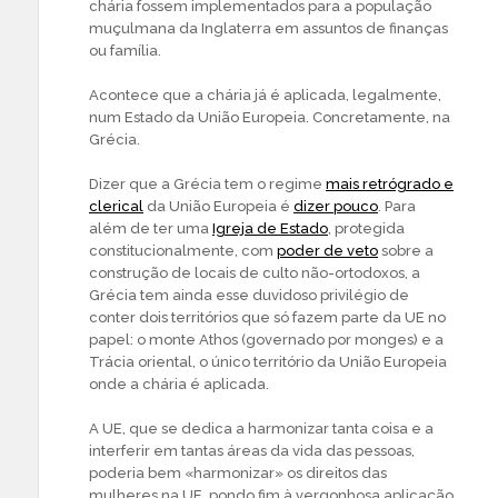
chária fossem implementados para a população
muçulmana da Inglaterra em assuntos de finanças
ou família.
Acontece que a chária já é aplicada, legalmente,
num Estado da União Europeia. Concretamente, na
Grécia.
Dizer que a Grécia tem o regime
mais retrógrado e
clerical
da União Europeia é
dizer pouco
. Para
além de ter uma
Igreja de Estado
, protegida
constitucionalmente, com
poder de veto
sobre a
construção de locais de culto não-ortodoxos, a
Grécia tem ainda esse duvidoso privilégio de
conter dois territórios que só fazem parte da UE no
papel: o monte Athos (governado por monges) e a
Trácia oriental, o único território da União Europeia
onde a chária é aplicada.
A UE, que se dedica a harmonizar tanta coisa e a
interferir em tantas áreas da vida das pessoas,
poderia bem «harmonizar» os direitos das
mulheres na UE, pondo fim à vergonhosa aplicação