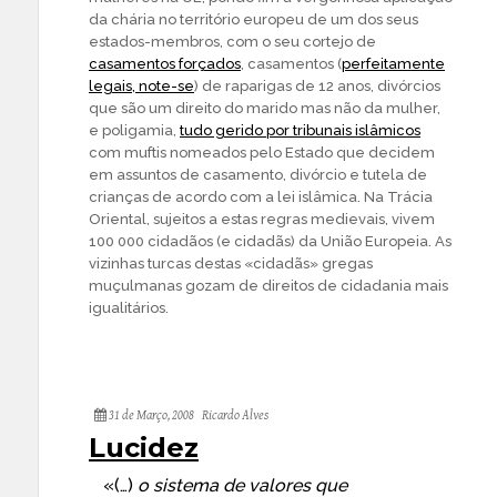
da chária no território europeu de um dos seus
estados-membros, com o seu cortejo de
casamentos forçados
, casamentos (
perfeitamente
legais, note-se
) de raparigas de 12 anos, divórcios
que são um direito do marido mas não da mulher,
e poligamia,
tudo gerido por tribunais islâmicos
com muftis nomeados pelo Estado que decidem
em assuntos de casamento, divórcio e tutela de
crianças de acordo com a lei islâmica. Na Trácia
Oriental, sujeitos a estas regras medievais, vivem
100 000 cidadãos (e cidadãs) da União Europeia. As
vizinhas turcas destas «cidadãs» gregas
muçulmanas gozam de direitos de cidadania mais
igualitários.
31 de Março, 2008
Ricardo Alves
Lucidez
«(…)
o sistema de valores que