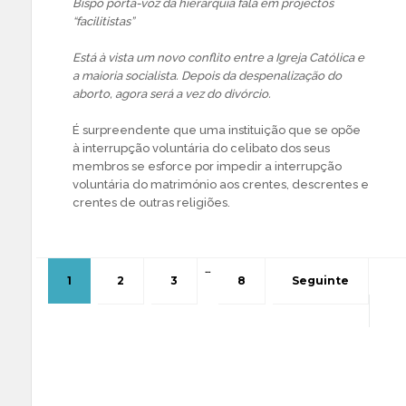
Bispo porta-voz da hierarquia fala em projectos
“facilitistas”
Está à vista um novo conflito entre a Igreja Católica e
a maioria socialista. Depois da despenalização do
aborto, agora será a vez do divórcio.
É surpreendente que uma instituição que se opõe
à interrupção voluntária do celibato dos seus
membros se esforce por impedir a interrupção
voluntária do matrimónio aos crentes, descrentes e
crentes de outras religiões.
…
1
2
3
8
Seguinte