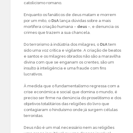
catolicismo romano.
Enquanto os fanáticos de deus matam e morrem
por um mito, o
D1A
lança dúvidas sobre a mais
mortífera criação humana –
deus
–, e denuncia os
crimes que trazem a sua chancela.
Do terrorismo à indústria dos milagres, o
D1A
tem
sido uma voz crítica e vigilante. A criação de beatos
e santos e os milagres obrados não são a maravilha
divina com que se enganam os crentes, são um
insulto à inteligência e uma fraude com fins
lucrativos.
À medida que o fundamentalismo regressa com a
crise económica e social que domina o mundo, é
preciso ser firme na denúncia do proselitismo e dos
objetivos totalitários das religiões do livro que
contagiaram o hinduísmo onde já surgem células
terroristas.
Deus não é um mal necessário nem as religiões