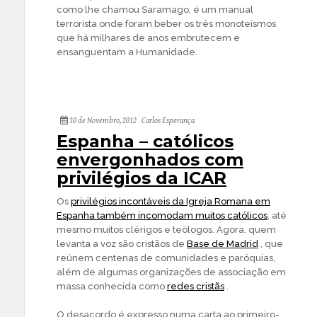
como lhe chamou Saramago, é um manual
terrorista onde foram beber os três monoteísmos
que há milhares de anos embrutecem e
ensanguentam a Humanidade.
30 de Novembro, 2012
Carlos Esperança
Espanha – católicos
envergonhados com
privilégios da ICAR
Os
privilégios incontáveis da Igreja Romana em
Espanha também incomodam muitos católicos
, até
mesmo muitos clérigos e teólogos. Agora, quem
levanta a voz são cristãos de
Base de Madrid
, que
reúnem centenas de comunidades e paróquias,
além de algumas organizações de associação em
massa conhecida como
redes cristãs
.
O desacordo é expresso numa carta ao primeiro-