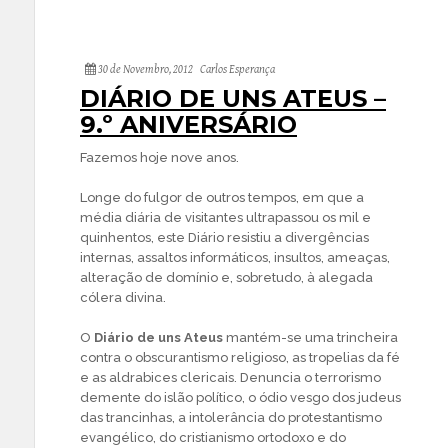
30 de Novembro, 2012
Carlos Esperança
DIÁRIO DE UNS ATEUS –
9.º ANIVERSÁRIO
Fazemos hoje nove anos.
Longe do fulgor de outros tempos, em que a
média diária de visitantes ultrapassou os mil e
quinhentos, este Diário resistiu a divergências
internas, assaltos informáticos, insultos, ameaças,
alteração de domínio e, sobretudo, à alegada
cólera divina.
O
Diário de uns Ateus
mantém-se uma trincheira
contra o obscurantismo religioso, as tropelias da fé
e as aldrabices clericais. Denuncia o terrorismo
demente do islão político, o ódio vesgo dos judeus
das trancinhas, a intolerância do protestantismo
evangélico, do cristianismo ortodoxo e do