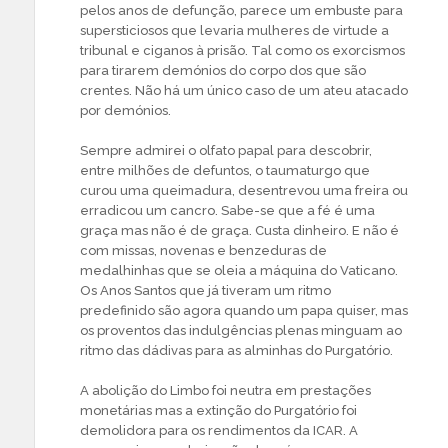
pelos anos de defunção, parece um embuste para
supersticiosos que levaria mulheres de virtude a
tribunal e ciganos à prisão. Tal como os exorcismos
para tirarem demónios do corpo dos que são
crentes. Não há um único caso de um ateu atacado
por demónios.
Sempre admirei o olfato papal para descobrir,
entre milhões de defuntos, o taumaturgo que
curou uma queimadura, desentrevou uma freira ou
erradicou um cancro. Sabe-se que a fé é uma
graça mas não é de graça. Custa dinheiro. E não é
com missas, novenas e benzeduras de
medalhinhas que se oleia a máquina do Vaticano.
Os Anos Santos que já tiveram um ritmo
predefinido são agora quando um papa quiser, mas
os proventos das indulgências plenas minguam ao
ritmo das dádivas para as alminhas do Purgatório.
A abolição do Limbo foi neutra em prestações
monetárias mas a extinção do Purgatório foi
demolidora para os rendimentos da ICAR. A