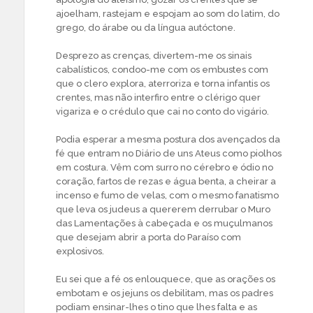
ajoelham, rastejam e espojam ao som do latim, do
grego, do árabe ou da língua autóctone.
Desprezo as crenças, divertem-me os sinais
cabalísticos, condoo-me com os embustes com
que o clero explora, aterroriza e torna infantis os
crentes, mas não interfiro entre o clérigo quer
vigariza e o crédulo que cai no conto do vigário.
Podia esperar a mesma postura dos avençados da
fé que entram no Diário de uns Ateus como piolhos
em costura. Vêm com surro no cérebro e ódio no
coração, fartos de rezas e água benta, a cheirar a
incenso e fumo de velas, com o mesmo fanatismo
que leva os judeus a quererem derrubar o Muro
das Lamentações à cabeçada e os muçulmanos
que desejam abrir a porta do Paraíso com
explosivos.
Eu sei que a fé os enlouquece, que as orações os
embotam e os jejuns os debilitam, mas os padres
podiam ensinar-lhes o tino que lhes falta e as