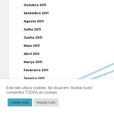
Outubro 2011
Setembro 2011
Agosto 2011
Julho 2011
Junho 2011
Maio 2011
Abril 2011
Março 2011
Fevereiro 2011
Janeiro 2011
Dezembro 2010
Este site utiliza cookies. Se clicar em “Aceitar tudo”,
consentirá TODAS as cookies.
Novembro 2010
Aceitar tudo
Rejeitar tudo
Outubro 2010
Setembro 2010