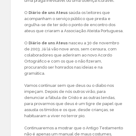
uma praga inevitável ou uma doença icurável.
O
Diário de uns Ateus
saúda os leitores que
acompanham o serviço público que presta e
orgulha-se de ter sido o ponto de encontro dos
ateus que criaram a Associação Ateísta Portuguesa.
O
Diário de uns Ateus
nasceu a 30 de novembro
de 2003. Já lá vão nove anos, sem censura, com
colaboradores que aderiram ao novo Acordo
Ortográfico e com os que o não fizeram,
procurando ser honrados nas ideias e na
gramática.
Vamos continuar sem que deus ou o diabo nos
impeçam. Depois de nós outros virão, para
denunciar a fábula de Cristo e as outras lendas,
para provarmos que deus é um tigre de papel que
assusta os tímidos e os que, desde crianças, se
habituaram a viver no terror pio.
Continuaremos a mostrar que o Antigo Testamento
não é apenas um manual de maus costumes,