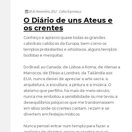
28 de Novembro, 2012
Carlos Esperança
O Diário de uns Ateus e
os crentes
Conheço e aprecio quase todas as grandes
catedrais católicas da Europa, bem como os
templos protestantes e ortodoxos, alguns templos
budistas e mesquitas.
Do Brasil ao Canadá, de Lisboa a Roma, de Atenas a
Marrocos, de Efésio a Londres, da Tailândia aos
EUA, nunca deixei de apreciar a arte sacra: a
arquitetura, a escultura, a pintura e a música. O
ateísmo que perfilho, há mais de meio século,
nunca me embotou a sensibilidade ou me levou a
desequilíbrios psíquicos que me transtornassem
em sítios onde os crentes cantam, rezam e se
divertem em festejos místicos.
Nunca pensei entrar num templo para fazer a
apologia do ateísmo, gozar os crentes que se