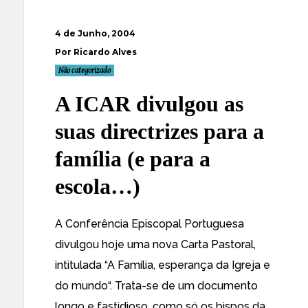
4 de Junho, 2004
Por Ricardo Alves
Não categorizado
A ICAR divulgou as
suas directrizes para a
família (e para a
escola…)
A Conferência Episcopal Portuguesa
divulgou hoje uma nova Carta Pastoral,
intitulada “
A Família, esperança da Igreja e
do mundo
“. Trata-se de um documento
longo e fastidioso, como só os bispos da