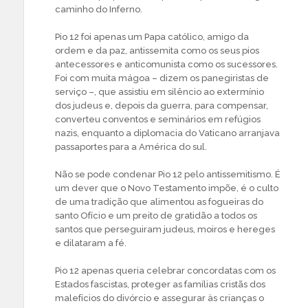
caminho do Inferno.
Pio 12 foi apenas um Papa católico, amigo da
ordem e da paz, antissemita como os seus pios
antecessores e anticomunista como os sucessores.
Foi com muita mágoa – dizem os panegiristas de
serviço –, que assistiu em silêncio ao extermínio
dos judeus e, depois da guerra, para compensar,
converteu conventos e seminários em refúgios
nazis, enquanto a diplomacia do Vaticano arranjava
passaportes para a América do sul.
Não se pode condenar Pio 12 pelo antissemitismo. É
um dever que o Novo Testamento impõe, é o culto
de uma tradição que alimentou as fogueiras do
santo Ofício e um preito de gratidão a todos os
santos que perseguiram judeus, moiros e hereges
e dilataram a fé.
Pio 12 apenas queria celebrar concordatas com os
Estados fascistas, proteger as famílias cristãs dos
malefícios do divórcio e assegurar às crianças o