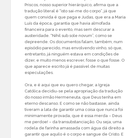
Priscos, nosso superior hierárquico, afirma que a
tradução literal é “isto sai-me do corpo”, já que
quem convida é que paga e Judas, que era a Maria
Luís da época, garantia que havia almofada
financeira para o evento, mas sem descurar a
austeridade. “Nihil sub sole novum”, como se
depreende. Os documentos falam, também, num
episódio parecido, mas envolvendo vinho, só que,
entretanto, já ninguém estava em condições de
dizer, e muito menos escrever, fosse o que fosse. O
que aparece escrito já é passível de muitas
especulações.
Ora, e é aqui que eu quero chegar, a Igreja
Católica decidiu-se pela apropriação da tradução
do nosso irmão Hermeneuta, que Deus tenha em
eterno descanso. E como se não bastasse, ainda
tiveram a lata de garantir uma coisa que nunca foi
minimamente provada, que é essa merda – Deus
me perdoe! – da transubstanciação. Ou seja, uma
rodela de farinha amassada com água dá direito a
garantir que aquilo é o corpo e sangue de Cristo. E