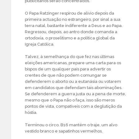
publicitários serão concentrados.
O Papa Ratzinger respirou de alívio depois da
primeira actuação no estrangeiro, por sinal a sua
terra natal, bastante indiferente a Deus e ao Papa.
Regressou, depois, ao antro donde comanda a
ortodoxia, o proselitismo e a política global da
Igreja Católica.
Talvez, à semelhança do que fez nas últimas
eleições americanas, prepare uma carta para os
bispos de um qualquer país para advertir os
crentes de que não podem comungar se
defenderem o aborto ou a eutanásia ou votarem
em candidatos que defendam tais abominações.
Se defenderem a guerra justa ou a pena de morte,
mesmo que o Papa não o faça, isso são meros
pontos de vista, compatíveis com a deglutição da
hóstia.
Terminou o circo. B16 mantém o traje, um alvo
vestido branco e sapatinhos vermelhos.