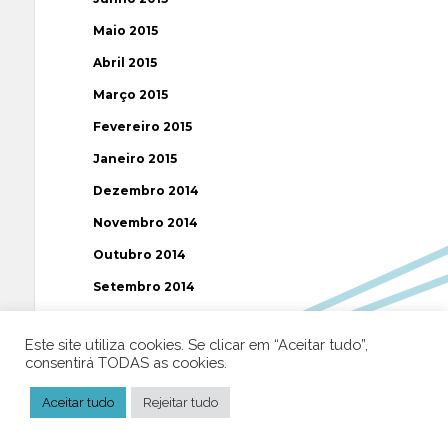
Maio 2015
Abril 2015
Março 2015
Fevereiro 2015
Janeiro 2015
Dezembro 2014
Novembro 2014
Outubro 2014
Setembro 2014
Agosto 2014
Este site utiliza cookies. Se clicar em “Aceitar tudo”,
Julho 2014
consentirá TODAS as cookies.
Junho 2014
Aceitar tudo
Rejeitar tudo
Maio 2014
Abril 2014