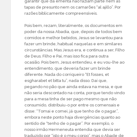
garantir que da ementa não faziam parte nem as
tapas de presunto nem os camarões “al ajillo”. Por
razões biblicamente compreensíveis.
Pois bem, rezam, literalmente, os documentos em
poder da nossa Abadia, que, depois de todos bem
comidos e melhor bebidos, Jesus se levantou para
fazer um brinde, habitual naquelas e em similares
circunstâncias. Mas Jesus era, e continua a ser, Filho
de Deus. Filho e Pai, mas isso fica para outra
ocasião. Pois bem, Jesus entendeu, e eu vou-lhe ao
entendimento, que deveria fazer um brinde
diferente. Nada do corriqueiro “Et fosses, et
esgharabet et bitta tu”, nada disso. Daí que,
pegando no pão que ainda estava na mesa, e que
não seria descontado na conta, porque tendo vindo
para a mesa tinha de ser pago mesmo que não
consumido, distribuiu-o por entre os comensais e
disse: “Tomai e comei, já que tenho de o pagar.”,
embora neste ponto haja divergências quanto ao
sentido de “tenho de o pagar”. Por exemplo, o
nosso irmão Hermeneuta entendia que devia ser
traduzido por “isto é o meu corpo”, mas o Abade de