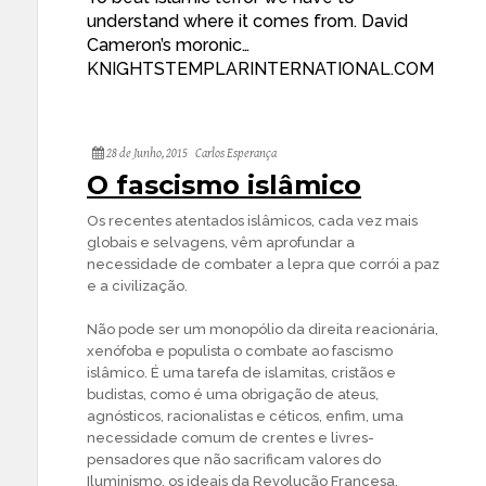
understand where it comes from. David
Cameron’s moronic…
KNIGHTSTEMPLARINTERNATIONAL.COM
28 de Junho, 2015
Carlos Esperança
O fascismo islâmico
Os recentes atentados islâmicos, cada vez mais
globais e selvagens, vêm aprofundar a
necessidade de combater a lepra que corrói a paz
e a civilização.
Não pode ser um monopólio da direita reacionária,
xenófoba e populista o combate ao fascismo
islâmico. É uma tarefa de islamitas, cristãos e
budistas, como é uma obrigação de ateus,
agnósticos, racionalistas e céticos, enfim, uma
necessidade comum de crentes e livres-
pensadores que não sacrificam valores do
Iluminismo, os ideais da Revolução Francesa.