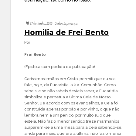
27 de Junho, 2015
Carlos Esperança
Homilia de Frei Bento
Por
Frei Bento
(Epístola com pedido de publicação)
Caríssimos irmãos em Cristo, permiti que eu vos
fale, hoje, da Eucaristia, a.k.a. Comunhão. Como
sabeis, e se não sabeis devíeis saber, a Eucaristia
simboliza e perpetua a Última Ceia de Nosso
Senhor. De acordo com os evangelhos, a Ceia foi
constituída apenas por pão e por vinho, o que não
lembra nem a um penico, por muito sujo que
esteja. Não faz o menor sentido treze marmanjos
alaparem-se a uma mesa para a ceia sabendo-se,
ainda para mais, que era a última, não faz o menor