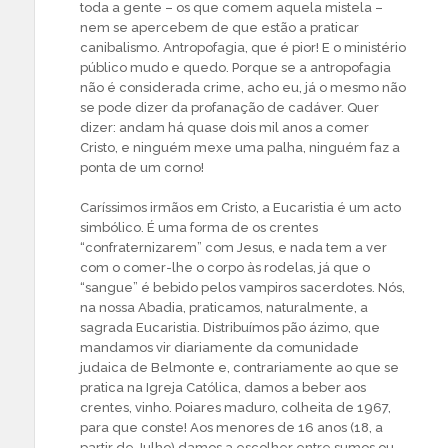
toda a gente – os que comem aquela mistela –
nem se apercebem de que estão a praticar
canibalismo. Antropofagia, que é pior! E o ministério
público mudo e quedo. Porque se a antropofagia
não é considerada crime, acho eu, já o mesmo não
se pode dizer da profanação de cadáver. Quer
dizer: andam há quase dois mil anos a comer
Cristo, e ninguém mexe uma palha, ninguém faz a
ponta de um corno!
Caríssimos irmãos em Cristo, a Eucaristia é um acto
simbólico. É uma forma de os crentes
“confraternizarem” com Jesus, e nada tem a ver
com o comer-lhe o corpo às rodelas, já que o
“sangue” é bebido pelos vampiros sacerdotes. Nós,
na nossa Abadia, praticamos, naturalmente, a
sagrada Eucaristia. Distribuímos pão ázimo, que
mandamos vir diariamente da comunidade
judaica de Belmonte e, contrariamente ao que se
pratica na Igreja Católica, damos a beber aos
crentes, vinho. Poiares maduro, colheita de 1967,
para que conste! Aos menores de 16 anos (18, a
partir de Julho) damos a escolher entre sumos ou