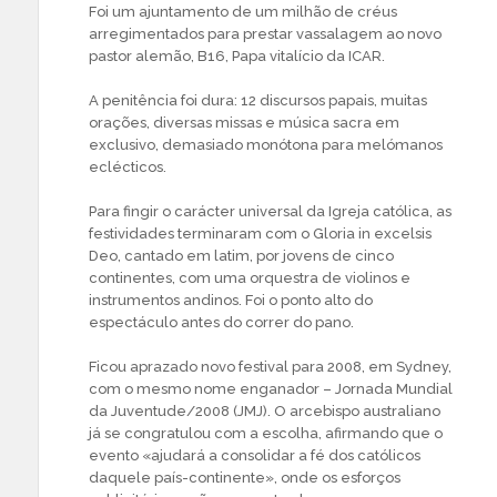
Foi um ajuntamento de um milhão de créus
arregimentados para prestar vassalagem ao novo
pastor alemão, B16, Papa vitalício da ICAR.
A penitência foi dura: 12 discursos papais, muitas
orações, diversas missas e música sacra em
exclusivo, demasiado monótona para melómanos
eclécticos.
Para fingir o carácter universal da Igreja católica, as
festividades terminaram com o Gloria in excelsis
Deo, cantado em latim, por jovens de cinco
continentes, com uma orquestra de violinos e
instrumentos andinos. Foi o ponto alto do
espectáculo antes do correr do pano.
Ficou aprazado novo festival para 2008, em Sydney,
com o mesmo nome enganador – Jornada Mundial
da Juventude/2008 (JMJ). O arcebispo australiano
já se congratulou com a escolha, afirmando que o
evento «ajudará a consolidar a fé dos católicos
daquele país-continente», onde os esforços