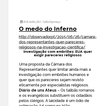
28 de Junho, 2015
Carlos Esperança
O medo do Inferno
http://observador.pt/2015/06/
26/camara-
dos-representantes-
quer-pareceres-
religiosos-na-
investigacao-cientifica/
Investigação com embriões: EUA quer
exigir pareceres religiosos
Uma proposta da Câmara dos
Representantes quer limitar ainda mais a
investigação com embriões humanos e
quer que os pareceres sejam revisto
eticamente por especialistas religiosos.
Diário de uns Ateus
– Os talibãs romanos
e os evangélicos substituem os cidadãos
pelos clérigos. A laicidade é um ódio de
estimação, tal como no Islão.