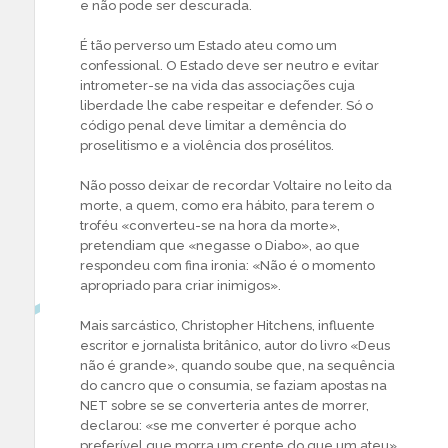
e não pode ser descurada.
É tão perverso um Estado ateu como um
confessional. O Estado deve ser neutro e evitar
intrometer-se na vida das associações cuja
liberdade lhe cabe respeitar e defender. Só o
código penal deve limitar a demência do
proselitismo e a violência dos prosélitos.
Não posso deixar de recordar Voltaire no leito da
morte, a quem, como era hábito, para terem o
troféu «converteu-se na hora da morte»,
pretendiam que «negasse o Diabo», ao que
respondeu com fina ironia: «Não é o momento
apropriado para criar inimigos».
Mais sarcástico, Christopher Hitchens, influente
escritor e jornalista britânico, autor do livro «Deus
não é grande», quando soube que, na sequência
do cancro que o consumia, se faziam apostas na
NET sobre se se converteria antes de morrer,
declarou: «se me converter é porque acho
preferível que morra um crente do que um ateu».