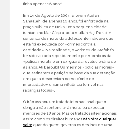
tinha apenas 16 anos!
Em 15 de Agosto de 2004, a jovem Atefah
Sahaaleh, de apenas 16 anos, foi enforcada na
praça pública de Neka, uma pequena cidade
iraniana no Mar Cáspio, pelo mullah Haji Reza’i. A
sentença de morte da adolescente indicava que
esta foi executada por «crimes contra a
castidade». Na realidade, o «crime» de Atefah foi
ter sido violada repetidamente por membros da
«polícia moral» e um ex-guarda revolucionário de
51 anos, Ali Daroubi! Os mesmos «polícias morais»
que assinaram a petição na base da sua detenção
em que a descreviam como «fonte de
imoralidade» e «uma influência terrível nas
raparigas locais».
O Irão assinou um tratado internacional que o
obriga a não sentenciar à morte ou executar
menores de 18 anos. Mas os tratados internacionais
assim como os direitos humanos
não têm qualquer
valor
quando quem governa os destinos de uma