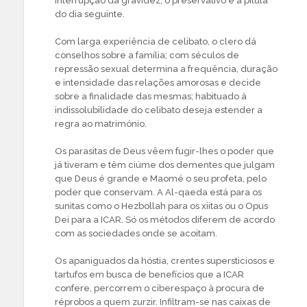
interrupção da gravidez, o preservativo e a pílula
do dia seguinte.
Com larga experiência de celibato, o clero dá
conselhos sobre a família; com séculos de
repressão sexual determina a frequência, duração
e intensidade das relações amorosas e decide
sobre a finalidade das mesmas; habituado à
indissolubilidade do celibato deseja estender a
regra ao matrimónio.
Os parasitas de Deus vêem fugir-lhes o poder que
já tiveram e têm ciúme dos dementes que julgam
que Deus é grande e Maomé o seu profeta, pelo
poder que conservam. A Al-qaeda está para os
sunitas como o Hezbollah para os xiitas ou o Opus
Dei para a ICAR. Só os métodos diferem de acordo
com as sociedades onde se acoitam.
Os apaniguados da hóstia, crentes supersticiosos e
tartufos em busca de benefícios que a ICAR
confere, percorrem o ciberespaço à procura de
réprobos a quem zurzir. Infiltram-se nas caixas de