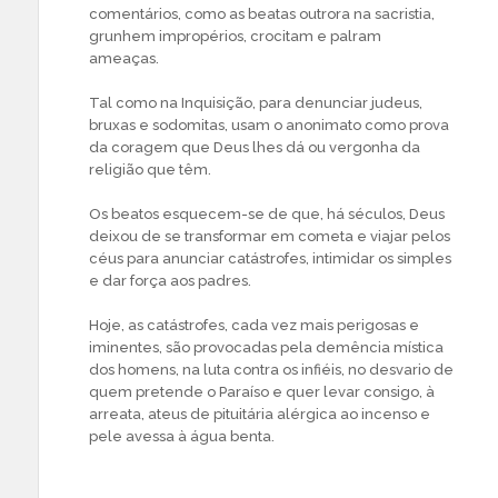
comentários, como as beatas outrora na sacristia,
grunhem impropérios, crocitam e palram
ameaças.
Tal como na Inquisição, para denunciar judeus,
bruxas e sodomitas, usam o anonimato como prova
da coragem que Deus lhes dá ou vergonha da
religião que têm.
Os beatos esquecem-se de que, há séculos, Deus
deixou de se transformar em cometa e viajar pelos
céus para anunciar catástrofes, intimidar os simples
e dar força aos padres.
Hoje, as catástrofes, cada vez mais perigosas e
iminentes, são provocadas pela demência mística
dos homens, na luta contra os infiéis, no desvario de
quem pretende o Paraíso e quer levar consigo, à
arreata, ateus de pituitária alérgica ao incenso e
pele avessa à água benta.