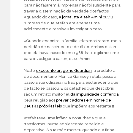
para não falarem à imprensa não foi suficiente para
travar a disseminação da verdade dos factos.
Aquando do caso,
a jornalista Aiseh Amini
ouviu
rumores de que Atefah era apenas uma
adolescente e resolveu investigar o caso.
«Quando encontrei a família, eles mostraram-me a
certidão de nascimento e de óbito. Ambos diziam
que ela havia nascido em 1988. Isso legitimou-me
para investigar o caso», disse Amini.
Neste
excelente artigo no Guardian
, a produtora
do documentário, Monica Garnsey, relata passo a
passo a sua odisseia no Irão para esclarecer o que
de facto se passou. E os detalhes que descobriu
são um retrato muito fiel
da impunidade conferida
pela religião aos
prevaricadores em nome de
Deus
às
próprias leis
que impõem aos restantes!
Atefah teve uma infância conturbada que a
transformou numa adolescente rebelde e
depressiva. A sua mãe morreu quando ela tinha