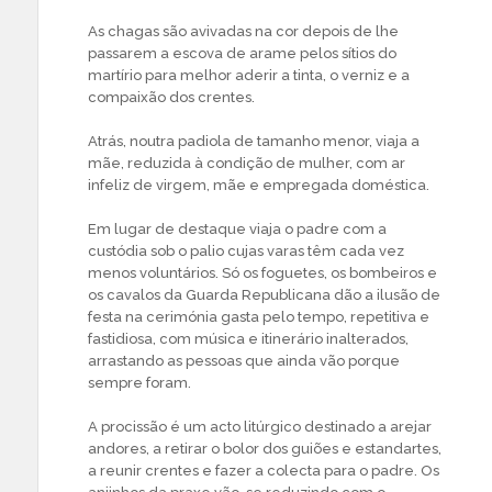
As chagas são avivadas na cor depois de lhe
passarem a escova de arame pelos sítios do
martírio para melhor aderir a tinta, o verniz e a
compaixão dos crentes.
Atrás, noutra padiola de tamanho menor, viaja a
mãe, reduzida à condição de mulher, com ar
infeliz de virgem, mãe e empregada doméstica.
Em lugar de destaque viaja o padre com a
custódia sob o palio cujas varas têm cada vez
menos voluntários. Só os foguetes, os bombeiros e
os cavalos da Guarda Republicana dão a ilusão de
festa na cerimónia gasta pelo tempo, repetitiva e
fastidiosa, com música e itinerário inalterados,
arrastando as pessoas que ainda vão porque
sempre foram.
A procissão é um acto litúrgico destinado a arejar
andores, a retirar o bolor dos guiões e estandartes,
a reunir crentes e fazer a colecta para o padre. Os