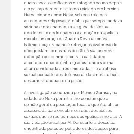
quatro anos, o irmão morreu afogado pouco depois
e o pai rapidamente se tornou viciado em heroína.
Numa cidade como Neka, sob controle das
autoridades religiosas, Atefah -que sempre andava
sózinha e era chamada a «cigana de Neka» –
desde muito cedo chamou a atenção da «polícia
moral», um braço da Guarda Revolucionária
Islâmica, cujo trabalho é reforçar os «valores» do
código islâmico nas ruas do Irão. A sua primeira
detenção por «crimes contra a castidade»
aconteceu quando tinha 13 anos, tendo sido na
altura condenada a 100 chicotadas – e ao abuso
sexual por parte dos defensores da «moral e bons
costumes» enquanto na prisão.
A investigação conduzida por Monica Garnsey na
cidade de Neka permitiu-lhe concluir que a
opinião geral da população local é que Atefah foi
assassinada para encobrir os repetidos abusos
sexuais que sofreu às mãos dos «polícias morais». A
sua violação brutal por Ali Daroubi foi a desculpa
encontrada pelos perpetradores dos abusos para