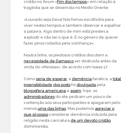
cristão no
forum
«
Fim dos tempos
» em relação à
tragédia que se desenrola no Médio Oriente:
«Louvado seja Deus! Nós fomos escolhidos para
viver nestes tempos e também observar e espalhar
a palavra. Algo dentro de mim está prestes a
explodir e não sei o que é. É no género de querer
fazer pinos rodados pela vizinhança».
Noutra linha, os piedosos cristãos discutem a
necessidade de Damasco
ser destruída antes da
vinda do «Messias», de acordo com Isaías 17.
Como
seria de esperar
, a
demência
fanática, a
total
insensibilidade
dos posts
foi
divulgada
pela
blogosfera americana
e
assim
, hoje, os
administradores
do site pediram um pouco de
contenção aos seus participantes e apagaram pelo
menos
uma das linhas
. Mas podemos
apreciar o
que só posso
considerar demência induzida pela
religião nesta caricatura
de um devoto cristão
dominionista.