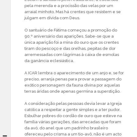
pela merenda e a procissão das velas por um
arraial minhoto. Mas há crentes que resistem e se
julgam em dívida com Deus.
O santuário de Fátima começou a promoção do
90.º aniversário das aparições. Sabe-se que a
única aparição foi a mina do ouro que os crentes
tiram do pescoço e das orelhas, pepitas de dor
arremessadas com lágrimas à caixa de esmolas
da ganância eclesiástica.
A ICAR lembra o aparecimento de um anjo e, se for
preciso, arranja penas para provar a passagem do
exótico personagem da fauna divina por aquelas
terras áridas onde apenas germina a superstição.
A consideração pelas pessoas devia levar a Igreja
católica a respeitar a gente simples e a ter pudor.
Esbulhar pobres do cordão de ouro que esteve na
família várias gerações, das arrecadas que foram
da avó, do anel que um padrinho brasileiro
ofereceu pelo crisma a um tio-avô, não é um acto