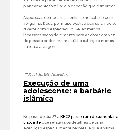
anjinhos da praxe vão-se reduzindo com o
planeamento familiar e a devoção que esmorece.
As pessoas começam a sentir-se ridículas e com
vergonha. Deus, por muito exótico que seja, não se
diverte com o espectáculo. Se, ao menos,
levassem sacos de cimento para as obras em vez
do pesado andor, era mais útil o esforço e menos
caricata a viagem.
30 de Julho, 2006
Palmira Silva
Execução de uma
adolescente: a barbárie
islâmica
No passado dia 27 a
BBC2 passou um documentário
chocante
que relatava os detalhes de uma
execução especialmente bárbara já que a vítima