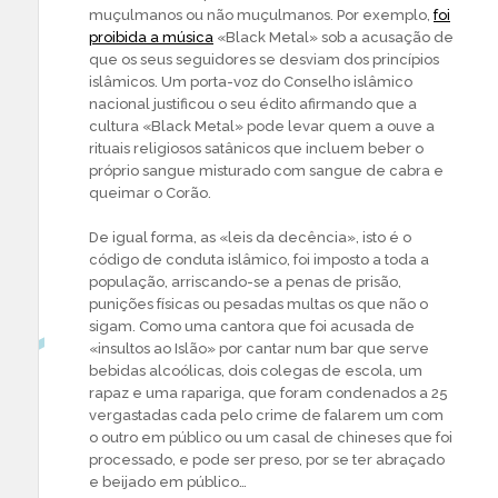
muçulmanos ou não muçulmanos. Por exemplo,
foi
proibida a música
«Black Metal» sob a acusação de
que os seus seguidores se desviam dos princípios
islâmicos. Um porta-voz do Conselho islâmico
nacional justificou o seu édito afirmando que a
cultura «Black Metal» pode levar quem a ouve a
rituais religiosos satânicos que incluem beber o
próprio sangue misturado com sangue de cabra e
queimar o Corão.
De igual forma, as «leis da decência», isto é o
código de conduta islâmico, foi imposto a toda a
população, arriscando-se a penas de prisão,
punições físicas ou pesadas multas os que não o
sigam. Como uma cantora que foi acusada de
«insultos ao Islão» por cantar num bar que serve
bebidas alcoólicas, dois colegas de escola, um
rapaz e uma rapariga, que foram condenados a 25
vergastadas cada pelo crime de falarem um com
o outro em público ou um casal de chineses que foi
processado, e pode ser preso, por se ter abraçado
e beijado em público…