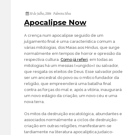
30 de Julho, 2006
Palmira Silva
Apocalipse Now
A crença num apocalipse seguido de um
julgamento final é uma característica comum a
várias mitologias, dos Maias aos Hindus, que surge
normalmente em tempos de horror e opressão da
respectiva cultura.
Como já referi
, em todas as
mitologias há um messias («ungido») ou salvador,
que resgata os eleitos de Deus. Esse salvador pode
ser um ancestral do povo ou o mítico fundador da
religião, que empreenderá uma batalha final
contra as forças do mal e, após a vitória, inaugurará
um novo estágio da criação, um novo céu e uma
nova terra.
Os mitos da destruição escatológica, abundantes e
associados normalmente a ciclos de destruição-
criação em outras religiões, manifestaram-se
tardiamente na literatura apocalíptica judaico-