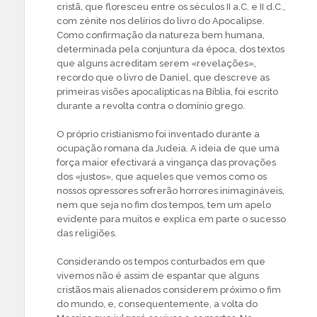
cristã, que floresceu entre os séculos II a.C. e II d.C.,
com zénite nos delírios do livro do Apocalipse.
Como confirmação da natureza bem humana,
determinada pela conjuntura da época, dos textos
que alguns acreditam serem «revelações»,
recordo que o livro de Daniel, que descreve as
primeiras visões apocalípticas na Bíblia, foi escrito
durante a revolta contra o domínio grego.
O próprio cristianismo foi inventado durante a
ocupação romana da Judeia. A ideia de que uma
força maior efectivará a vingança das provações
dos «justos», que aqueles que vemos como os
nossos opressores sofrerão horrores inimagináveis,
nem que seja no fim dos tempos, tem um apelo
evidente para muitos e explica em parte o sucesso
das religiões.
Considerando os tempos conturbados em que
vivemos não é assim de espantar que alguns
cristãos mais alienados considerem próximo o fim
do mundo, e, consequentemente, a volta do