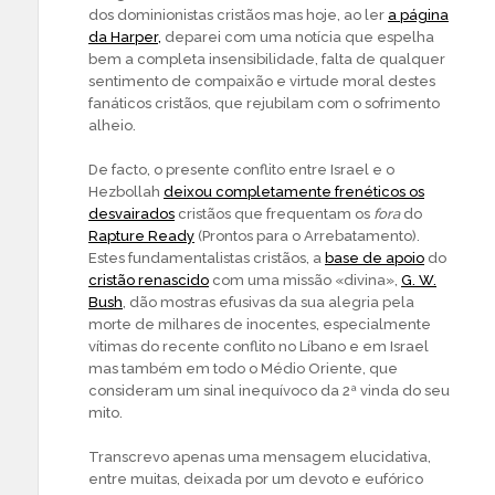
dos dominionistas cristãos mas hoje, ao ler
a página
da Harper,
deparei com uma notícia que espelha
bem a completa insensibilidade, falta de qualquer
sentimento de compaixão e virtude moral destes
fanáticos cristãos, que rejubilam com o sofrimento
alheio.
De facto, o presente conflito entre Israel e o
Hezbollah
deixou completamente frenéticos os
desvairados
cristãos que frequentam os
fora
do
Rapture Ready
(Prontos para o Arrebatamento).
Estes fundamentalistas cristãos, a
base de apoio
do
cristão renascido
com uma missão «divina»,
G. W.
Bush
, dão mostras efusivas da sua alegria pela
morte de milhares de inocentes, especialmente
vítimas do recente conflito no Líbano e em Israel
mas também em todo o Médio Oriente, que
consideram um sinal inequívoco da 2ª vinda do seu
mito.
Transcrevo apenas uma mensagem elucidativa,
entre muitas, deixada por um devoto e eufórico