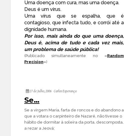
Uma doença com cura, mas uma doença.
Deus é um vírus.
Uma vírus que se espalha, que é
contagioso, que infecta tudo, e corrói até a
dignidade humana.
Por isso, mais ainda do que uma doença,
Deus é, acima de tudo e cada vez mais,
um problema de saúde pública!
(Publicado simultaneamente no
«
Random
Precision
»
)
27 de Julho, 2006
Carlos Esperança
Se…
Se a virgem Maria, farta de roncos e do abandono a
que a votara o carpinteiro de Nazaré, não tivesse o
hábito de dormitar à soleira da porta, descomposta,
a rezar a Jeová;