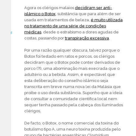
Agora os clérigos malaios
decidiram ser anti-
islâmico o Botox
, substância que para além de ser
usada em tratamentos de beleza,
é muito utilizada
no tratamento de uma série de condições
médicas
, desde o estrabismo a dores agudas de
costas, passando por
transpiração excessiva
.
Por uma razão qualquer obscura, talvez porque o
Botox foi testado em ratos e porcos, os clérigos
decidiram que o Botox pode conter derivados de
porco (?!), uma abominação mais execrada que o
adultério ou a bebida. Assim, é expectável que
esta deliberação do conselho islâmico seja
transcrita em breve numa nova lei da Malásia que
proibe o uso desta substância. Suponho que a ideia
de consultar a comunidade científica local nem
sequer tenha passado pela cabeça dos iluminados
clérigos.
De facto, o Botox, o nome comercial da toxina do
botulismo tipo A, uma neuro toxina produzida pelo
grupo de bactérias anaeróbicas
Clostridium