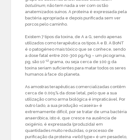
botulinum
, não tem nada a ver com os tão
anatemizados suínos. A proteína é expressada pela
bactéria apropriada e depois purificada sem ver
porcos pelo caminho.
Existem 7 tipos da toxina, de A a G, sendo apenas
utilizados como terapêutica os tipos A e B. A
BoNT
é
o patogéneo mais tóxico que se conhece, sendo
a dose fatal entre 200-300 pg/kg – um picograma,
-12
pg, são 10
grama, ou seja cerca de 100 g da
toxina seriam suficientes para matar todos os seres
humanos à face do planeta.
As amostras terapêuticas comercializadas contêm
cerca de 0.005% da dose letal, pelo que a sua
utilização como arma biológica é impraticável. Por
outro lado, a sua produção «caseira» é
extremamente difícil, por se tratar de uma bactéria
anaeróbica, isto é, que cresce na ausência de
oxigénio, é expressada (produzida) em
quantidades muito reduzidas, o processo de
purificação da proteína «wild type» é um pesadelo,