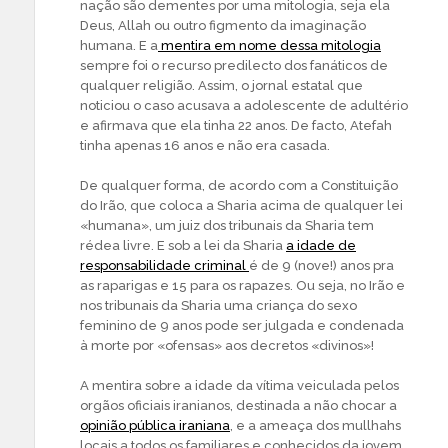
nação são dementes por uma mitologia, seja ela
Deus, Allah ou outro figmento da imaginação
humana. E a
mentira em nome dessa mitologia
sempre foi o recurso predilecto dos fanáticos de
qualquer religião. Assim, o jornal estatal que
noticiou o caso acusava a adolescente de adultério
e afirmava que ela tinha 22 anos. De facto, Atefah
tinha apenas 16 anos e não era casada.
De qualquer forma, de acordo com a Constituição
do Irão, que coloca a Sharia acima de qualquer lei
«humana», um juiz dos tribunais da Sharia tem
rédea livre. E sob a lei da Sharia
a idade de
responsabilidade criminal
é de 9 (nove!) anos pra
as raparigas e 15 para os rapazes. Ou seja, no Irão e
nos tribunais da Sharia uma criança do sexo
feminino de 9 anos pode ser julgada e condenada
à morte por «ofensas» aos decretos «divinos»!
A mentira sobre a idade da vítima veiculada pelos
orgãos oficiais iranianos, destinada a não chocar a
opinião pública iraniana
, e a ameaça dos mullhahs
locais a todos os familiares e conhecidos da jovem