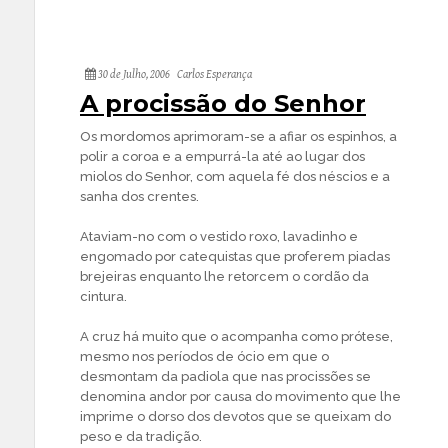
30 de Julho, 2006
Carlos Esperança
A procissão do Senhor
Os mordomos aprimoram-se a afiar os espinhos, a
polir a coroa e a empurrá-la até ao lugar dos
miolos do Senhor, com aquela fé dos néscios e a
sanha dos crentes.
Ataviam-no com o vestido roxo, lavadinho e
engomado por catequistas que proferem piadas
brejeiras enquanto lhe retorcem o cordão da
cintura.
A cruz há muito que o acompanha como prótese,
mesmo nos períodos de ócio em que o
desmontam da padiola que nas procissões se
denomina andor por causa do movimento que lhe
imprime o dorso dos devotos que se queixam do
peso e da tradição.