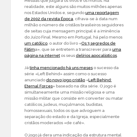
Messias que julgará os vivos e os mortos. Na
realidade, este alguns são muitos milhões apenas
nos Estados Unidos e, segundo
uma reportagem
de 2002 da revista Época
, cifrava-se à data num
milhão o número de cristãos brasileiros seguidores
de seitas cuja mensagem principal é a iminência
do Juízo Final. Mesmo em Portugal, há pelo menos
um católico
, o autor do livro «
Os 3 segredos de
Fátim
a», que se entretem a transcrever para
uma
página na internet
os seus
delírios apocalíptícos
.
Já
tinha mencionado há uns meses
o sucesso da
série «Left Behind» assim como o sucesso
anunciado
do novo jogo cristão
«
Left Behind:
Eternal Forces
» baseado na dita série. O jogo é
simultaneamente uma missão religiosa e uma
missão militar que consiste em converter ou matar
católicos, judeus, muçulmanos, budistas,
homossexuais, todos os que advoguem a
separação do estado e da Igreja, especialmente
cristãos moderados «de café».
O jogo já dera uma indicação da estrutura mental