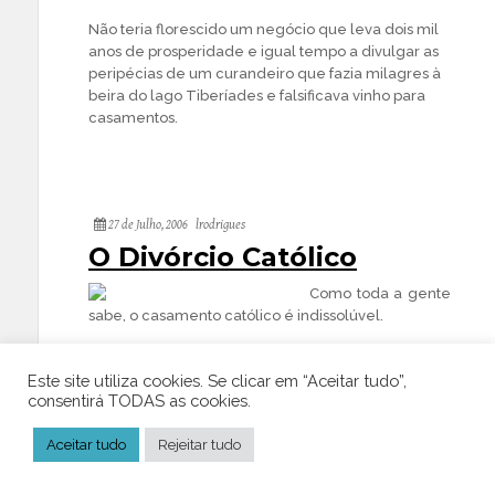
Não teria florescido um negócio que leva dois mil
anos de prosperidade e igual tempo a divulgar as
peripécias de um curandeiro que fazia milagres à
beira do lago Tiberíades e falsificava vinho para
casamentos.
27 de Julho, 2006
lrodrigues
O Divórcio Católico
Como toda a gente
sabe, o casamento católico é indissolúvel.
Por isso, está completamente fora de
Este site utiliza cookies. Se clicar em “Aceitar tudo”,
questão que a Igreja Católica permita a
consentirá TODAS as cookies.
dissolução por divórcio de um casamento
celebrado canonicamente.
Aceitar tudo
Rejeitar tudo
Ou seja, numa escala de valores, mesmo
em casos comprovados de infelicidade