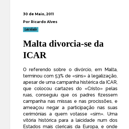
30 de Maio, 2011
Por Ricardo Alves
Laicidade
Malta divorcia-se da
ICAR
O referendo sobre o
divórcio
, em Malta,
terminou com 53% de «sins» à
legalização
,
apesar de uma campanha histérica da ICAR,
que colocou
cartazes do «Cristo»
pelas
ruas, conseguiu que os padres fizessem
campanha
nas missas e nas procissões
, e
ameaçou negar a participação nas suas
cerimónias a quem votasse «sim». Uma
vitória
histórica
para a laicidade num dos
Estados mais clericais da Europa, e onde