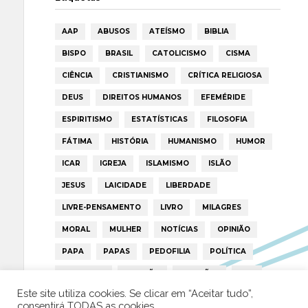
AAP
ABUSOS
ATEÍSMO
BIBLIA
BISPO
BRASIL
CATOLICISMO
CISMA
CIÊNCIA
CRISTIANISMO
CRÍTICA RELIGIOSA
DEUS
DIREITOS HUMANOS
EFEMÉRIDE
ESPIRITISMO
ESTATÍSTICAS
FILOSOFIA
FÁTIMA
HISTÓRIA
HUMANISMO
HUMOR
ICAR
IGREJA
ISLAMISMO
ISLÃO
JESUS
LAICIDADE
LIBERDADE
LIVRE-PENSAMENTO
LIVRO
MILAGRES
MORAL
MULHER
NOTÍCIAS
OPINIÃO
PAPA
PAPAS
PEDOFILIA
POLÍTICA
PORTUGAL
RELIGIÃO
RELIGIÕES
RTP
Este site utiliza cookies. Se clicar em “Aceitar tudo”,
TRUMP
VATICANO
consentirá TODAS as cookies.