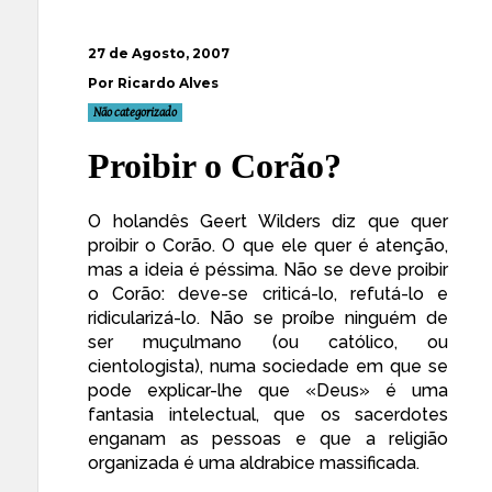
27 de Agosto, 2007
Por Ricardo Alves
Não categorizado
Proibir o Corão?
O holandês Geert Wilders diz que
quer
proibir o Corão
. O que ele quer é atenção,
mas a ideia é péssima. Não se deve proibir
o Corão: deve-se criticá-lo, refutá-lo e
ridicularizá-lo. Não se proíbe ninguém de
ser muçulmano (ou católico, ou
cientologista), numa sociedade em que se
pode explicar-lhe que «Deus» é uma
fantasia intelectual, que os sacerdotes
enganam as pessoas e que a religião
organizada é uma aldrabice massificada.