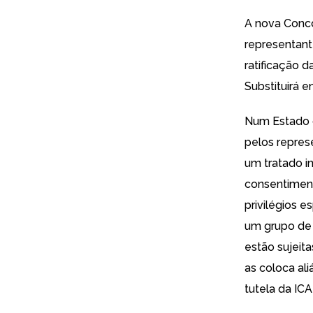
A nova Conco
representant
ratificação 
Substituirá 
Num Estado 
pelos repres
um tratado i
consentiment
privilégios e
um grupo de 
estão sujeita
as coloca al
tutela da IC