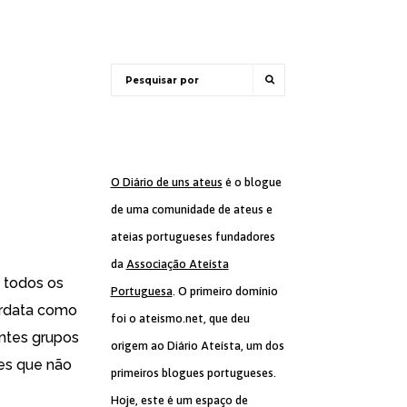
O Diário de uns ateus
é o blogue
de uma comunidade de ateus e
ateias portugueses fundadores
da
Associação Ateísta
e todos os
Portuguesa
. O primeiro domínio
ordata como
foi o ateismo.net, que deu
entes grupos
origem ao Diário Ateísta, um dos
les que não
primeiros blogues portugueses.
Hoje, este é um espaço de