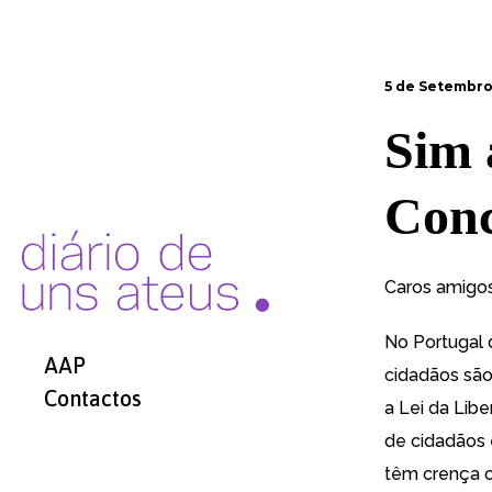
5 de Setembro
Sim 
Conc
Caros amigos
No Portugal 
AAP
cidadãos são
Contactos
a Lei da Lib
de cidadãos 
têm crença o