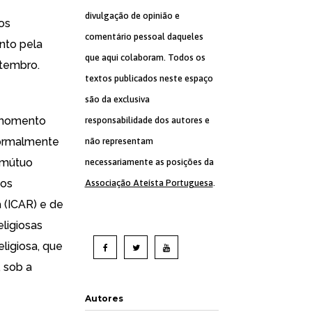
divulgação de opinião e
os
comentário pessoal daqueles
nto pela
que aqui colaboram. Todos os
etembro.
textos publicados neste espaço
são da exclusiva
 momento
responsabilidade dos autores e
formalmente
não representam
o mútuo
necessariamente as posições da
 os
Associação Ateísta Portuguesa
.
a (ICAR) e de
ligiosas
eligiosa, que
 sob a
Autores