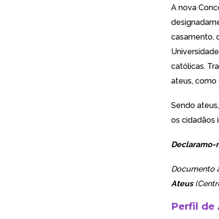
A nova Conco
designadamen
casamento, q
Universidade 
católicas. T
ateus, como 
Sendo ateus,
os cidadãos 
Declaramo-no
Documento a
Ateus
(Centr
Perfil de