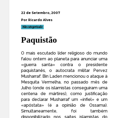
22 de Setembro, 2007
Por Ricardo Alves
Não categorizado
Paquistão
O mais escutado líder religioso do mundo
falou ontem
ao planeta
para
anunciar
uma
«guerra santa» contra o
presidente
paquistanês
, o autocrata militar Pervez
Musharraf.
Bin Laden
mencionou o ataque à
Mesquita
Vermelha
, no passado mês de
Julho (onde os islamistas conseguiram uma
centena de mártires), como justificação
para declarar Musharraf um «infiel» e um
«apóstata» (é a opinião de Ossama).
Simultaneamente, foi também
disponibilizado nos saites islamistas do