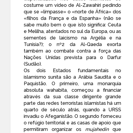
costume um vídeo de Al-Zawahiri pedindo
que se «limpasse» o «norte de África» dos
«filhos da França e da Espanha» (não se
sabe muito bem o que isto significa: Ceuta
e Melilha, atentados no sul da Europa, ou as
sementes de laicismo na Argélia e na
Tunísia?); o nº2 da Al-Qaeda exorta
também ao combate contra a força das
Nações Unidas prevista para o Darfur
(Sudão).
Os dois Estados fundamentais no
islamismo
sunita são a
Arábia Saudita
e o
Paquistão. O primeiro, uma monarquia
absoluta wahabita, começou a financiar
através da sua classe dirigente grande
parte das redes terroristas islamistas há um
quarto de século atrás, quando a URSS
invadiu o Afeganistão. O segundo forneceu
o refúgio territorial
e as casas de apoio que
permitiram organizar os
mujahedin
que