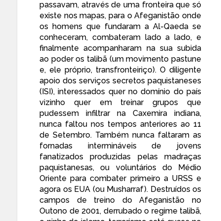
passavam, através de uma fronteira que só
existe nos mapas, para o Afeganistão onde
os homens que fundaram a Al-Qaeda se
conheceram, combateram lado a lado, e
finalmente acompanharam na sua subida
ao poder os talibã (um movimento pastune
e, ele próprio, transfronteiriço). O diligente
apoio dos serviços secretos paquistaneses
(
ISI
), interessados quer no domínio do país
vizinho quer em treinar grupos que
pudessem infiltrar na Caxemira indiana,
nunca faltou nos tempos anteriores ao 11
de Setembro. Também nunca faltaram as
fornadas intermináveis de jovens
fanatizados produzidas pelas
madraças
paquistanesas, ou voluntários do Médio
Oriente para combater primeiro a URSS e
agora os EUA (ou Musharraf). Destruídos os
campos de treino do Afeganistão no
Outono de 2001, derrubado o regime talibã,