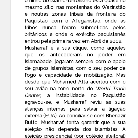
o ninho do islamo-terrorismo está quase no
mesmo sítio: nas montanhas do Waziristão
e noutras
zonas tribais da fronteira do
Paquistão com o Afeganistão
, onde as
tribos nunca foram submetidas pelos
britânicos e onde o exército paquistanês
entrou pela primeira vez em Abril de 2002.
Musharraf e a sua clique
, como aqueles
que os antecederam no poder em
Islamabade, jogaram sempre com o apoio
de grupos islamistas, com o seu poder de
fogo e capacidade de mobilização. Mas
desde que Mohamed Atta acertou com o
seu avião na torre norte do
World Trade
Center
, a instabilidade no Paquistão
agravou-se, e Musharraf reviu as suas
alianças internas para salvar a ligação
externa (EUA). Ao conciliar-se com Bhenazir
Butto, Musharraf tenta garantir que
a sua
eleição
não dependa dos islamistas. A
eleição
presidencial (por colégio eleitoral)