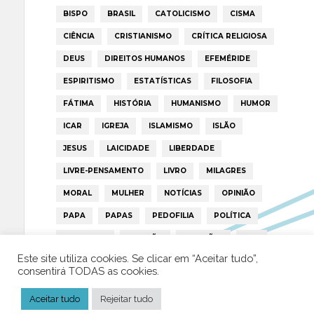
BISPO
BRASIL
CATOLICISMO
CISMA
CIÊNCIA
CRISTIANISMO
CRÍTICA RELIGIOSA
DEUS
DIREITOS HUMANOS
EFEMÉRIDE
ESPIRITISMO
ESTATÍSTICAS
FILOSOFIA
FÁTIMA
HISTÓRIA
HUMANISMO
HUMOR
ICAR
IGREJA
ISLAMISMO
ISLÃO
JESUS
LAICIDADE
LIBERDADE
LIVRE-PENSAMENTO
LIVRO
MILAGRES
MORAL
MULHER
NOTÍCIAS
OPINIÃO
PAPA
PAPAS
PEDOFILIA
POLÍTICA
PORTUGAL
RELIGIÃO
RELIGIÕES
RTP
Este site utiliza cookies. Se clicar em “Aceitar tudo”,
TRUMP
VATICANO
consentirá TODAS as cookies.
Aceitar tudo
Rejeitar tudo