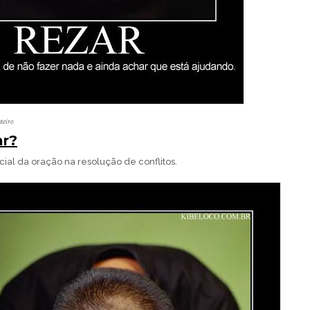
teiro
ar?
ial da oração na resolução de conflitos.