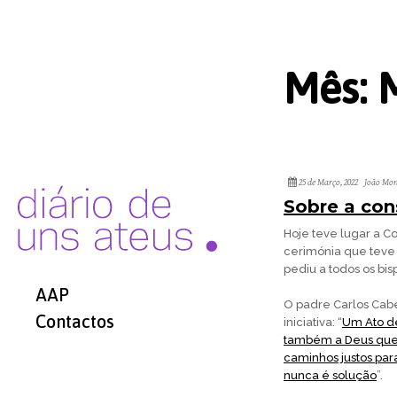
Mês:
25 de Março, 2022
João Mon
Sobre a con
Hoje teve lugar a 
cerimónia que teve 
pediu a todos os bi
AAP
O padre Carlos Cabec
Contactos
iniciativa: “
Um Ato de
também a Deus que 
caminhos justos par
nunca é solução
”.