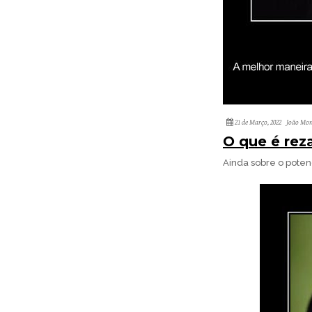
21 de Março, 2022
João Mon
O que é rez
Ainda sobre o potenc