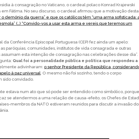
sidia à consagração no Vaticano, o cardeal polaco Konrad Krajewski
a em Fátima. No seu discurso, o cardeal afirmou que a motivação desta
 o demónio da guerra” e que os católicos têm “uma arma sofisticada: 
 esmola” (…) “Convido-vos a usar esta arma e vereis que teremos um
l da Conferência Episcopal Portuguesa (CEP) fez ainda um apelo:
as paróquias, comunidades, institutos de vida consagrada e outras
ais assumam esta intenção de consagração nas celebrações desse dia”.
gunta:
Qual foi a personalidade pública e política que respondeu a
elmente adivinharam:
o senhor Presidente da República, considerand
pelo à paz universal
. O mesmo não foi sozinho, tendo o corpo
 sido convidado.
nte estava num ato que só pode ser entendido como simbólico, porqu
icaz se atendermos a uma relação de causa-efeito, os Chefes de Esta
aíses-membros da NATO estiveram reunidos para discutir a invasão do
ânia.