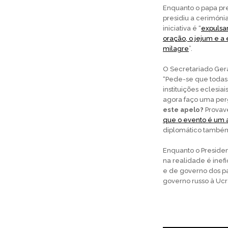
Enquanto o papa pre
presidiu a cerimóni
iniciativa é “
expulsar
oração, o jejum e a
milagre
”.
O Secretariado Gera
“Pede-se que todas 
instituições eclesi
agora faço uma per
este apelo?
Provav
que o evento é um a
diplomático também
Enquanto o Preside
na realidade é inef
e de governo dos p
governo russo à Ucr