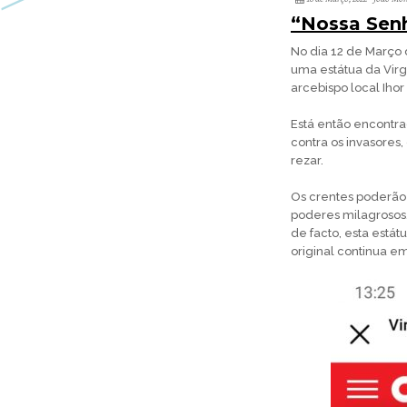
“Nossa Senh
No dia 12 de Março 
uma estátua da Vir
arcebispo local Ihor
Está então encontrad
contra os invasores,
rezar.
Os crentes poderão
poderes milagrosos,
de facto, esta estát
original continua em