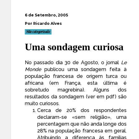
6 de Setembro, 2005
Por Ricardo Alves
Não categorizado
Uma sondagem curiosa
No passado dia 30 de Agosto, o jornal
Le
Monde
publicou uma
sondagem
feita à
população francesa de origem turca ou
africana (em França, esta última é
sobretudo magrebina). Alguns dos
resultados da sondagem (
ver em pdf
) são
muito curiosos.
Cerca de 20% dos respondentes
declaram-se «sem religião», uma
percentagem que não anda longe dos
28% na população francesa em geral.
Atribuindo a diferença às famílias