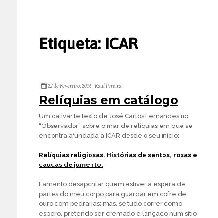
Etiqueta:
ICAR
22 de Fevereiro, 2016
Raul Pereira
Relíquias em catálogo
Um cativante texto de José Carlos Fernandes no
“Observador” sobre o mar de relíquias em que se
encontra afundada a ICAR desde o seu início:
Relíquias religiosas. Histórias de santos, rosas e
caudas de jumento.
Lamento desapontar quem estiver à espera de
partes do meu corpo para guardar em cofre de
ouro com pedrarias; mas, se tudo correr como
espero, pretendo ser cremado e lançado num sítio