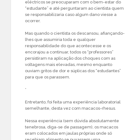
eléctricos se preocuparam com o bem-estar do
“estudante” e até perguntaram ao cientista quem
se responsabilizaria caso algum dano viesse a
ocorrer.
Mas quando o cientista os descansou, afiançando-
lhes que assumiria toda e qualquer
responsabilidade do que acontecesse e os
encorajou a continuar, todos os “professores”
persistiram na aplicação dos choques com as
voltagens mais elevadas, mesmo enquanto
ouviam gritos de dor e súplicas dos “estudantes”
para que os parassem.
*
Entretanto, foi feita uma experiência laboratorial
semelhante, desta vez com macacos-rhesus.
Nessa experiência (sem dúvida absolutamente
tenebrosa, diga-se de passagem), os macacos
eram colocados em jaulas próprias onde só
recebiam alimento se puxassem uma