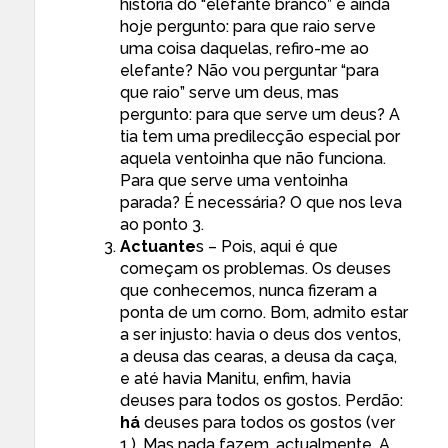
história do “elefante branco” e ainda
hoje pergunto: para que raio serve
uma coisa daquelas, refiro-me ao
elefante? Não vou perguntar “para
que raio” serve um deus, mas
pergunto: para que serve um deus? A
tia tem uma predilecção especial por
aquela ventoinha que não funciona.
Para que serve uma ventoinha
parada? É necessária? O que nos leva
ao ponto 3.
Actuante
s – Pois, aqui é que
começam os problemas. Os deuses
que conhecemos, nunca fizeram a
ponta de um corno. Bom, admito estar
a ser injusto: havia o deus dos ventos,
a deusa das cearas, a deusa da caça,
e até havia Manitu, enfim, havia
deuses para todos os gostos. Perdão:
há
deuses para todos os gostos (ver
1.). Mas nada fazem, actualmente. A