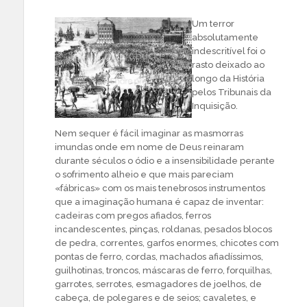
Um terror
absolutamente
indescritível foi o
rasto deixado ao
longo da História
pelos Tribunais da
Inquisição.
Nem sequer é fácil imaginar as masmorras
imundas onde em nome de Deus reinaram
durante séculos o ódio e a insensibilidade perante
o sofrimento alheio e que mais pareciam
«fábricas» com os mais tenebrosos instrumentos
que a imaginação humana é capaz de inventar:
cadeiras com pregos afiados, ferros
incandescentes, pinças, roldanas, pesados blocos
de pedra, correntes, garfos enormes, chicotes com
pontas de ferro, cordas, machados afiadíssimos,
guilhotinas, troncos, máscaras de ferro, forquilhas,
garrotes, serrotes, esmagadores de joelhos, de
cabeça, de polegares e de seios; cavaletes, e