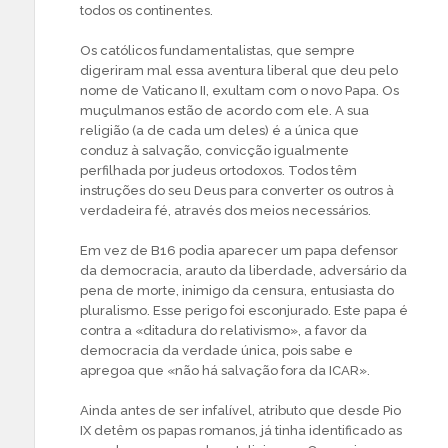
todos os continentes.
Os católicos fundamentalistas, que sempre
digeriram mal essa aventura liberal que deu pelo
nome de Vaticano II, exultam com o novo Papa. Os
muçulmanos estão de acordo com ele. A sua
religião (a de cada um deles) é a única que
conduz à salvação, convicção igualmente
perfilhada por judeus ortodoxos. Todos têm
instruções do seu Deus para converter os outros à
verdadeira fé, através dos meios necessários.
Em vez de B16 podia aparecer um papa defensor
da democracia, arauto da liberdade, adversário da
pena de morte, inimigo da censura, entusiasta do
pluralismo. Esse perigo foi esconjurado. Este papa é
contra a «ditadura do relativismo», a favor da
democracia da verdade única, pois sabe e
apregoa que «não há salvação fora da ICAR».
Ainda antes de ser infalível, atributo que desde Pio
IX detêm os papas romanos, já tinha identificado as