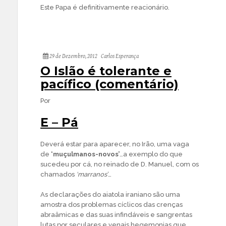
Este Papa é definitivamente reacionário.
29 de Dezembro, 2012
Carlos Esperança
O Islão é tolerante e
pacífico (comentário)
Por
E – Pá
Deverá estar para aparecer, no Irão, uma vaga
de
‘muçulmanos-novos’
…a exemplo do que
sucedeu por cá, no reinado de D. Manuel, com os
chamados
‘marranos’
…
As declarações do aiatola iraniano são uma
amostra dos problemas cíclicos das crenças
abraâmicas e das suas infindáveis e sangrentas
lutas por seculares e venais hegemonias que,