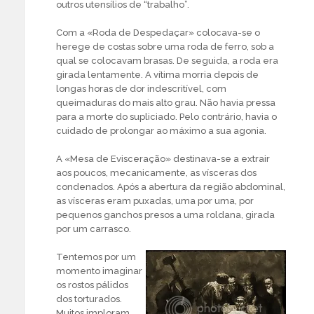
outros utensílios de “trabalho”.
Com a «Roda de Despedaçar» colocava-se o
herege de costas sobre uma roda de ferro, sob a
qual se colocavam brasas. De seguida, a roda era
girada lentamente. A vítima morria depois de
longas horas de dor indescritível, com
queimaduras do mais alto grau. Não havia pressa
para a morte do supliciado. Pelo contrário, havia o
cuidado de prolongar ao máximo a sua agonia.
A «Mesa de Evisceração» destinava-se a extrair
aos poucos, mecanicamente, as vísceras dos
condenados. Após a abertura da região abdominal,
as vísceras eram puxadas, uma por uma, por
pequenos ganchos presos a uma roldana, girada
por um carrasco.
Tentemos por um
momento imaginar
os rostos pálidos
dos torturados.
Muitos imploram