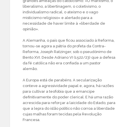
grandes ameaças do catolicismo: «O marxismo, o
liberalismo, a libertinagem, o coletivismo, o
individualismo radical, o ateísmo e o vago
misticismo religioso» e alertado para a
necessidade de haver limite à «liberdade de
opinião».
A Alemanha, o país que ficou associado à Reforma,
tornou-se agora a pátria do profeta da Contra-
Reforma, Joseph Ratzinger, sob o pseudónimo de
Bento XVI. Desde Adriano VI (1522/23) que a defesa
da fé católica não era confiada a um pastor
alemão.
A Europa está de parabéns. A secularização
conteve a agressividade papal e, agora, há razões
para cultivar a teofobia que a emancipe
definitivamente do poder clerical. E há uma razão
acrescida para reforçar a laicidade do Estado, para
que a lepra do islão político não corroa a liberdade
cujas malhas foram tecidas pela Revolução
Francesa.