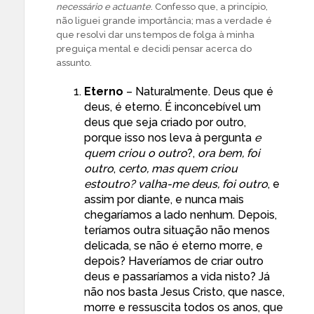
necessário e actuante
. Confesso que, a princípio,
não liguei grande importância; mas a verdade é
que resolvi dar uns tempos de folga à minha
preguiça mental e decidi pensar acerca do
assunto.
Eterno
– Naturalmente. Deus que é
deus, é eterno. É inconcebível um
deus que seja criado por outro,
porque isso nos leva à pergunta
e
quem criou o outro
?,
ora bem, foi
outro
,
certo, mas quem criou
estoutro? valha-me deus, foi outro
, e
assim por diante, e nunca mais
chegaríamos a lado nenhum. Depois,
teríamos outra situação não menos
delicada, se não é eterno morre, e
depois? Haveríamos de criar outro
deus e passaríamos a vida nisto? Já
não nos basta Jesus Cristo, que nasce,
morre e ressuscita todos os anos, que