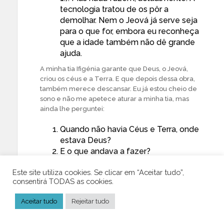
tecnologia tratou de os pôr a
demolhar. Nem o Jeová já serve seja
para o que for, embora eu reconheça
que a idade também não dê grande
ajuda.
A minha tia Ifigénia garante que Deus, o Jeová,
criou os céus e a Terra. E que depois dessa obra,
também merece descansar. Eu já estou cheio de
sono e não me apetece aturar a minha tia, mas
ainda lhe perguntei:
Quando não havia Céus e Terra, onde
estava Deus?
E o que andava a fazer?
Se o Universo apareceu há milhões de
Este site utiliza cookies. Se clicar em “Aceitar tudo”,
anos, que são um piscar de olhos, se
consentirá TODAS as cookies.
os compararmos com a eternidade, o
que andou Deus a fazer durante esse
Aceitar tudo
Rejeitar tudo
tempo todo?
Eterno? Se calhar… Necessário? Para