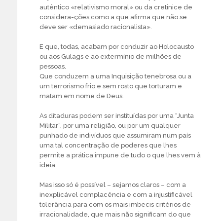
autêntico «relativismo moral» ou da cretinice de
considera-ções como a que afirma que não se
deve ser «demasiado racionalista».
E que, todas, acabam por conduzir ao Holocausto
ou aos Gulags e ao extermínio de milhões de
pessoas.
Que conduzem a uma Inquisição tenebrosa ou a
um terrorismo frio e sem rosto que torturam e
matam em nome de Deus.
As ditaduras podem ser instituídas por uma “Junta
Militar”, por uma religião, ou por um qualquer
punhado de indivíduos que assumiram num país
uma tal concentração de poderes que lhes
permite a prática impune de tudo o que lhes vem à
ideia.
Mas isso só é possível – sejamos claros – com a
inexplicável complacência e com a injustificável
tolerância para com os mais imbecis critérios de
irracionalidade, que mais não significam do que