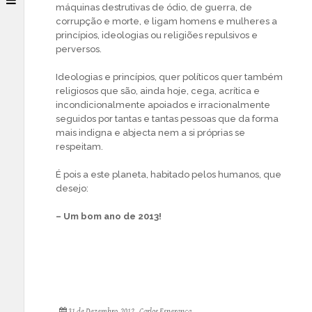
máquinas destrutivas de ódio, de guerra, de
corrupção e morte, e ligam homens e mulheres a
princípios, ideologias ou religiões repulsivos e
perversos.
Ideologias e princípios, quer políticos quer também
religiosos que são, ainda hoje, cega, acrítica e
incondicionalmente apoiados e irracionalmente
seguidos por tantas e tantas pessoas que da forma
mais indigna e abjecta nem a si próprias se
respeitam.
É pois a este planeta, habitado pelos humanos, que
desejo:
– Um bom ano de 2013!
31 de Dezembro, 2012
Carlos Esperança