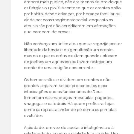
embora mais pudico, não era menos sinistro do que
os Bórgias ou pio IX. Acontece que os crentes o são
por hábito, desde crianças, por herança familiar ou
ainda por constrangimento social, enquanto os
ateus o são por não acreditarem em afirmações
que carecem de provas.
Não conheço um único ateu que se regozije por ter
libertado da hóstia e da genuflexão um crente,
mas noto que os créus exultam quando colocam
de joelhos um agnóstico ou fazem rastejar um
crente de uma religião concorrente.
Os homens não se dividem em crentes e não
crentes, separam-se por preconceitos e por
intoxicações que os funcionários de Deus
fomentam nas madraças, mesquitas, pagodes,
sinagogas e catedrais. Há quem prefira rastejar
como os répteis a andar de pé como os primatas
evoluídos.
A piedade, em vez de apelar à inteligência e à
solidariedade, conduz à rivalidade e ao ódio. Um