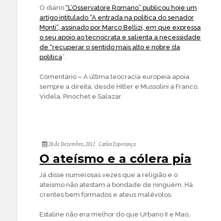
O diário
“L’Osservatore Romano” publicou hoje um
artigo intitulado “A entrada na política do senador
Monti”, assinado por Marco Bellizi, em que expressa
o seu apoio ao tecnocrata e salienta a necessidade
de “recuperar o sentido mais alto e nobre da
política
”.
Comentário – A última teocracia europeia apoia
sempre a direita, desde Hitler e Mussolini a Franco,
Videla, Pinochet e Salazar.
28 de Dezembro, 2012
Carlos Esperança
O ateísmo e a cólera pia
Já disse numerosas vezes que a religião e o
ateísmo não atestam a bondade de ninguém. Há
crentes bem formados e ateus malévolos.
Estaline não era melhor do que Urbano II e Mao,