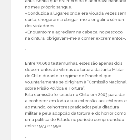
ânus. Sentia que era mordida e acordava banhada
no meu próprio sangue.
«Conduzida a lugares onde era violada vezes sem
conta, chegaram a obrigar-me a engolir o sémen
dos violadores.
«Enquanto me agrediam na cabeça, no pescoço,
na cintura, obrigavam-me a comer excrementos».
*
Entre 35.686 testemunhas, estes são apenas dois
depoimentos de vítimas de tortura da Junta Militar
do Chile durante o regime de Pinochet que
voluntariamente se dirigiram à “Comissão Nacional
sobre Prisão Política e Tortura”.
Esta comissão foi criada no Chile em 2003 para dar
a conhecer em toda a sua extensão, aos chilenos e
ao mundo, os horrores praticados pela ditadura
militar e pela adopção da tortura e do horror como
uma política de Estado no período compreendido
entre 1973 e 1990.
*