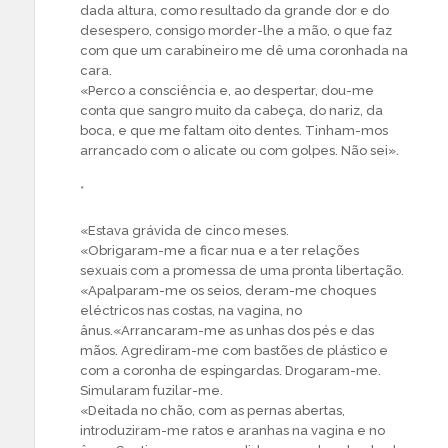
dada altura, como resultado da grande dor e do
desespero, consigo morder-lhe a mão, o que faz
com que um carabineiro me dê uma coronhada na
cara.
«Perco a consciência e, ao despertar, dou-me
conta que sangro muito da cabeça, do nariz, da
boca, e que me faltam oito dentes. Tinham-mos
arrancado com o alicate ou com golpes. Não sei».
*
«Estava grávida de cinco meses.
«Obrigaram-me a ficar nua e a ter relações
sexuais com a promessa de uma pronta libertação.
«Apalparam-me os seios, deram-me choques
eléctricos nas costas, na vagina, no
ânus.«Arrancaram-me as unhas dos pés e das
mãos. Agrediram-me com bastões de plástico e
com a coronha de espingardas. Drogaram-me.
Simularam fuzilar-me.
«Deitada no chão, com as pernas abertas,
introduziram-me ratos e aranhas na vagina e no