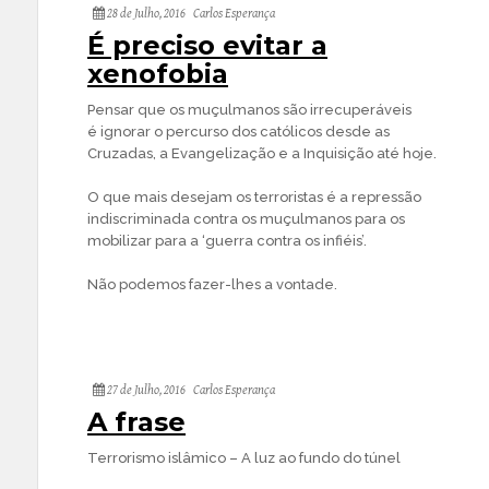
28 de Julho, 2016
Carlos Esperança
É preciso evitar a
xenofobia
Pensar que os muçulmanos são irrecuperáveis
é ignorar o percurso dos católicos desde as
Cruzadas, a Evangelização e a Inquisição até hoje.
O que mais desejam os terroristas é a repressão
indiscriminada contra os muçulmanos para os
mobilizar para a ‘guerra contra os infiéis’.
Não podemos fazer-lhes a vontade.
27 de Julho, 2016
Carlos Esperança
A frase
Terrorismo islâmico – A luz ao fundo do túnel