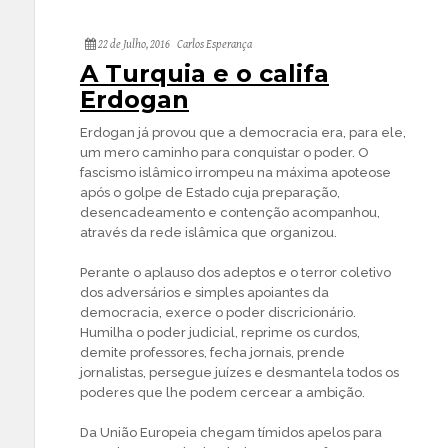
22 de Julho, 2016
Carlos Esperança
A Turquia e o califa
Erdogan
Erdogan já provou que a democracia era, para ele,
um mero caminho para conquistar o poder. O
fascismo islâmico irrompeu na máxima apoteose
após o golpe de Estado cuja preparação,
desencadeamento e contenção acompanhou,
através da rede islâmica que organizou.
Perante o aplauso dos adeptos e o terror coletivo
dos adversários e simples apoiantes da
democracia, exerce o poder discricionário.
Humilha o poder judicial, reprime os curdos,
demite professores, fecha jornais, prende
jornalistas, persegue juízes e desmantela todos os
poderes que lhe podem cercear a ambição.
Da União Europeia chegam tímidos apelos para