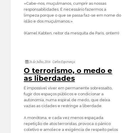
«Cabe-nos, muçulmanos, cumprir as nossas
responsabilidades. É necessário fazermos a
limpeza porque o que se passa faz-se em nome do
islão e dos muçulmanos.»
(Kamel Kabten, reitor da mesquita de Paris, ontem)
26 de Julho, 2016
Carlos Esperança
O terrorismo, o medo e
as liberdades
É impossível viver em permanente sobressalto,
fugir dos espaços públicos e condicionar a
autonomia, numa espiral de medo, que deixa
vazias as cidades e restringe a liberdade.
A monótona, e cada vez menos espaçada
repetição de atos terroristas, provoca o pânico
coletivo e amolece a exigência de respeito pelos