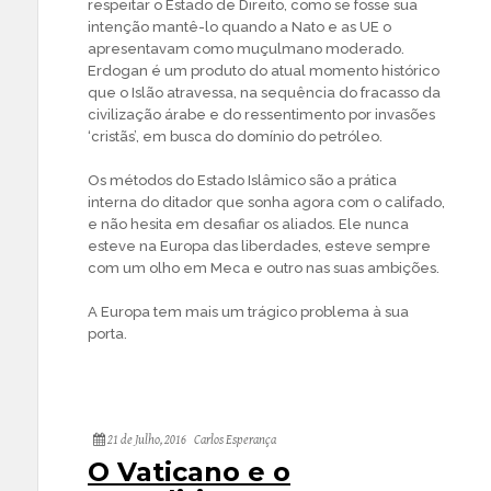
respeitar o Estado de Direito, como se fosse sua
intenção mantê-lo quando a Nato e as UE o
apresentavam como muçulmano moderado.
Erdogan é um produto do atual momento histórico
que o Islão atravessa, na sequência do fracasso da
civilização árabe e do ressentimento por invasões
‘cristãs’, em busca do domínio do petróleo.
Os métodos do Estado Islâmico são a prática
interna do ditador que sonha agora com o califado,
e não hesita em desafiar os aliados. Ele nunca
esteve na Europa das liberdades, esteve sempre
com um olho em Meca e outro nas suas ambições.
A Europa tem mais um trágico problema à sua
porta.
21 de Julho, 2016
Carlos Esperança
O Vaticano e o