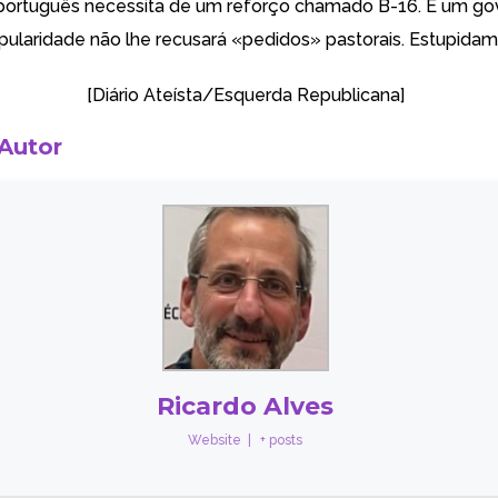
 português necessita de um reforço chamado B-16. E um g
ularidade não lhe recusará «pedidos» pastorais. Estupidam
[Diário Ateísta/
Esquerda Republicana
]
 Autor
Ricardo Alves
Website
|
+ posts