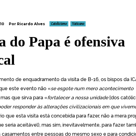
10
Por Ricardo Alves
Catolicismo
Vaticano
ta do Papa é ofensiva
cal
mento
de enquadramento da visita de B-16, os bispos da I
 que este evento não «
se esgote num mero acontecimento
 mas que sirva para «
fortalecer a nossa unidade
[dos católic
 poder responder às alterações civilizacionais em que vivem
io que esta visita está concebida para fazer, não a mera p
ue seria aceitável), mas sim, inevitavelmente, para fazer t
 casamentos entre pessoas do mesmo sexo e para condici