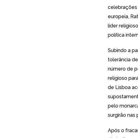
celebrações 
europeia, Ra
líder religio
política inte
Subindo a pa
tolerância d
número de pe
religioso pa
de Lisboa ac
supostamente
pelo
monarca
surgirão nas
Após o
fraca