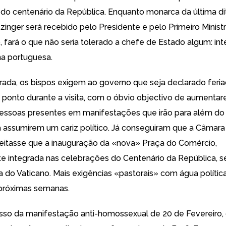
do centenário da República. Enquanto monarca da última di
tzinger será recebido pelo Presidente e pelo Primeiro Minist
so, fará o que não seria tolerado a chefe de Estado algum: inte
rna portuguesa.
rada, os bispos
exigem ao governo
que seja declarado feri
e ponto durante a visita, com o óbvio objectivo de aumenta
ssoas presentes em manifestações que irão para além do r
ra assumirem um cariz político. Já conseguiram que a Câmara
eitasse que a inauguração da «nova» Praça do Comércio,
 integrada nas celebrações do Centenário da República, se
 do Vaticano
. Mais exigências «pastorais» com água polític
 próximas semanas.
sso
da manifestação anti-homossexual de 20 de Fevereiro,