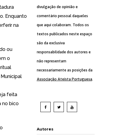
tadura
divulgação de opinião e
ro. Enquanto
comentário pessoal daqueles
rferir na
que aqui colaboram. Todos os
textos publicados neste espaço
são da exclusiva
ado ou
responsabilidade dos autores e
rem o
não representam
itual
necessariamente as posições da
 Municipal
Associação Ateísta Portuguesa
.
ja feita
a no bico
 o
Autores