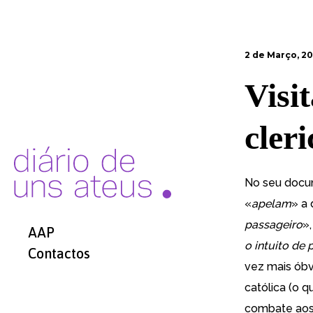
2 de Março, 20
Visi
cleri
No seu
docu
«
apelam
» a
passageiro
»,
AAP
o intuito de
Contactos
vez mais óbv
católica (o q
combate aos