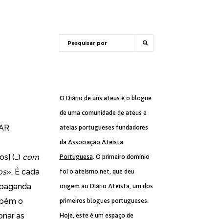
O Diário de uns ateus
é o blogue
de uma comunidade de ateus e
CAR
ateias portugueses fundadores
da
Associação Ateísta
os] (…)
com
Portuguesa
. O primeiro domínio
os
». É cada
foi o ateismo.net, que deu
ropaganda
origem ao Diário Ateísta, um dos
ambém o
primeiros blogues portugueses.
onar as
Hoje, este é um espaço de