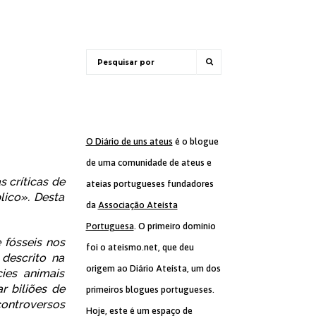
O Diário de uns ateus
é o blogue
de uma comunidade de ateus e
 críticas de
ateias portugueses fundadores
lico». Desta
da
Associação Ateísta
Portuguesa
. O primeiro domínio
e fósseis nos
foi o ateismo.net, que deu
descrito na
origem ao Diário Ateísta, um dos
ies animais
r biliões de
primeiros blogues portugueses.
controversos
Hoje, este é um espaço de