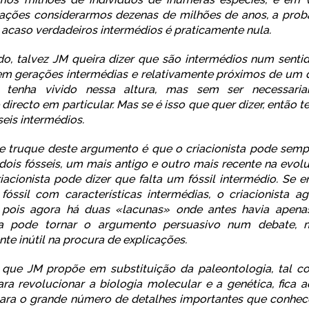
rações considerarmos dezenas de milhões de anos, a prob
 acaso verdadeiros intermédios é praticamente nula.
do, talvez JM queira dizer que são intermédios num sentid
em gerações intermédias e relativamente próximos de um
e tenha vivido nessa altura, mas sem ser necessari
directo em particular. Mas se é isso que quer dizer, então 
seis intermédios
.
 truque deste argumento é que o criacionista pode sempr
dois fósseis, um mais antigo e outro mais recente na evo
riacionista pode dizer que falta um fóssil intermédio. Se 
fóssil com características intermédias, o criacionista a
, pois agora há duas «lacunas» onde antes havia apena
ica pode tornar o argumento persuasivo num debate, 
e inútil na procura de explicações.
que JM propõe em substituição da paleontologia, tal c
ara revolucionar a biologia molecular e a genética, fic
para o grande número de detalhes importantes que conhe