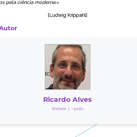
os pela ciência moderna.
»
[
Ludwig Krippahl
]
 Autor
Ricardo Alves
Website
|
+ posts