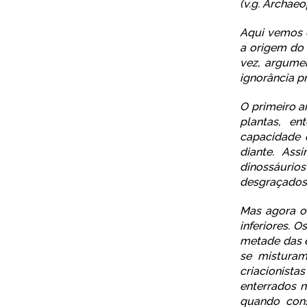
(v.g. Archae
Aqui vemos 
a origem do 
vez, argume
ignorância p
O primeiro 
plantas, en
capacidade 
diante. Ass
dinossáurio
desgraçados 
Mas agora os
inferiores. 
metade das e
se misturam
criacionist
enterrados n
quando cons