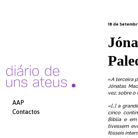
18 de Setembr
Jóna
Pale
«
A terceira 
Jónatas Mac
vez, sobre o r
AAP
«[…] a grand
Contactos
cinco conti
Bíblia e em
tivessem ev
fósseis inte