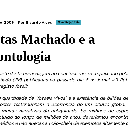
o, 2006
Por Ricardo Alves
Não categorizado
tas Machado e a
ontologia
parte desta homenagem ao criacionismo, exemplificado pelas
hado (JM) publicadas no passado dia 8 no jornal «O Púb
egisto fóssil:
e quantidade de “fósseis vivos” e a existência de biliões d
nentes testemunham a ocorrência de um dilúvio global, 
 muitas narrativas da antiguidade. Se milhões de espéc
oluído ao longo de milhões de anos, deveríamos encontra
rmédios e não apenas a mão-cheia de exemplos altamente 