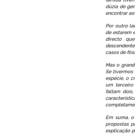
dúzia de ge
encontrar ao
Por outro la
de estarem 
directo qu
descendente 
casos de
fós
Mas o grande
Se tivermos 
espécie, o c
um terceiro 
faltam dois
característ
completament
Em suma, o 
propostas p
explicação 