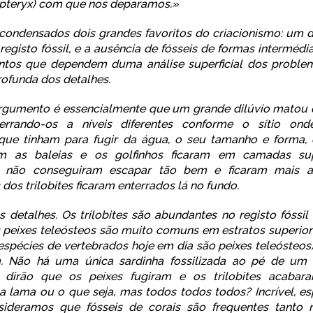
opteryx) com que nos deparamos.»
condensados dois grandes favoritos do criacionismo: um 
registo fóssil, e a ausência de fósseis de formas intermédi
ntos que dependem duma análise superficial dos proble
rofunda dos detalhes.
argumento é essencialmente que um grande dilúvio matou 
terrando-os a níveis diferentes conforme o sítio ond
que tinham para fugir da água, o seu tamanho e forma, 
im as baleias e os golfinhos ficaram em camadas sup
s não conseguiram escapar tão bem e ficaram mais a
dos trilobites ficaram enterrados lá no fundo.
 detalhes. Os trilobites são abundantes no registo fóssil
Os peixes teleósteos são muito comuns em estratos superior
spécies de vertebrados hoje em dia são peixes teleósteos
. Não há uma única sardinha fossilizada ao pé de um tr
as dirão que os peixes fugiram e os trilobites acabara
a lama ou o que seja, mas todos todos todos? Incrível, e
ideramos que fósseis de corais são frequentes tanto n