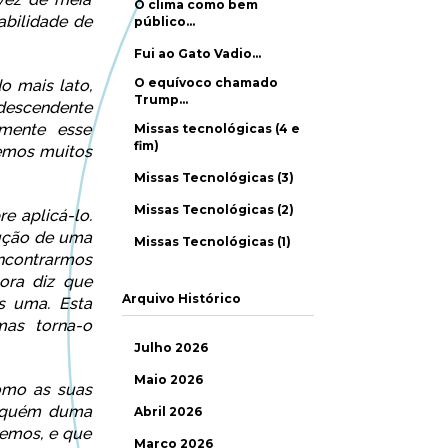
O clima como bem
abilidade de
público…
Fui ao Gato Vadio…
O equívoco chamado
o mais lato,
Trump…
 descendente
amente esse
Missas tecnológicas (4 e
fim)
temos muitos
Missas Tecnológicas (3)
Missas Tecnológicas (2)
e aplicá-lo.
lução de uma
Missas Tecnológicas (1)
encontrarmos
gora diz que
Arquivo Histórico
s uma. Esta
mas torna-o
Julho 2026
Maio 2026
omo as suas
a aquém duma
Abril 2026
cemos, e que
Março 2026