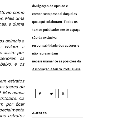
divulgação de opinião e
dilúvio como
comentário pessoal daqueles
as. Mais uma
que aqui colaboram. Todos os
mas, e duma
textos publicados neste espaço
são da exclusiva
os animais e
responsabilidade dos autores e
e viviam, a
e assim por
não representam
eriores, os
necessariamente as posições da
baixo, e os
Associação Ateísta Portuguesa
.
 em estratos
es (cerca de
). Mas nunca
ilobite. Os
m por ficar
specialmente
Autores
os estratos