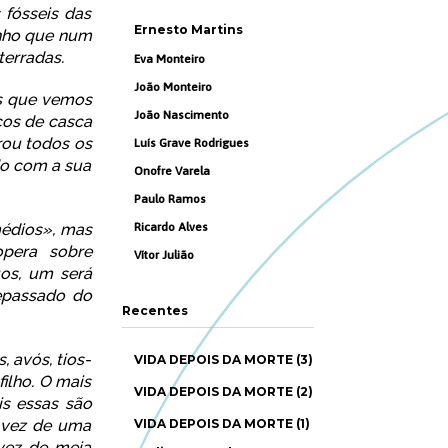
 fósseis das
Ernesto Martins
anho que num
terradas.
Eva Monteiro
João Monteiro
es que vemos
João Nascimento
ços de casca
rou todos os
Luís Grave Rodrigues
do com a sua
Onofre Varela
Paulo Ramos
médios», mas
Ricardo Alves
opera sobre
Vítor Julião
uos, um será
tepassado do
Recentes
 avós, tios-
VIDA DEPOIS DA MORTE (3)
filho. O mais
VIDA DEPOIS DA MORTE (2)
is essas são
 vez de uma
VIDA DEPOIS DA MORTE (1)
 vez de meia