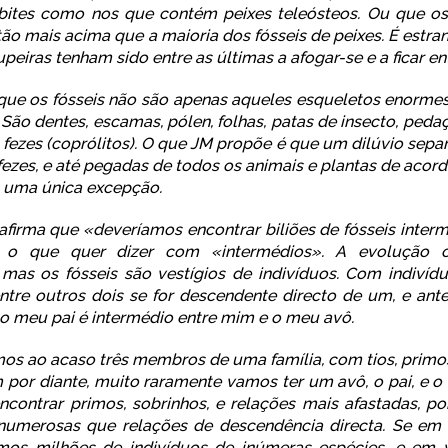
obites como nos que contém peixes teleósteos. Ou que os
tão mais acima que a maioria dos fósseis de peixes. É estr
upeiras tenham sido entre as últimas a afogar-se e a ficar en
 que os fósseis não são apenas aqueles esqueletos enorm
São dentes, escamas, pólen, folhas, patas de insecto, peda
é fezes (coprólitos). O que JM propõe é que um dilúvio sepa
fezes, e até pegadas de todos os animais e plantas de acor
 uma única excepção.
irma que «deveríamos encontrar biliões de fósseis inter
a o que quer dizer com «intermédios». A evolução 
mas os fósseis são vestígios de indivíduos. Com indivíd
ntre outros dois se for descendente directo de um, e an
o meu pai é intermédio entre mim e o meu avô.
os ao acaso três membros de uma família, com tios, primos,
m por diante, muito raramente vamos ter um avô, o pai, e o 
ncontrar primos, sobrinhos, e relações mais afastadas, po
numerosas que relações de descendência directa. Se em
ermos milhões de indivíduos de inúmeras espécies, e em