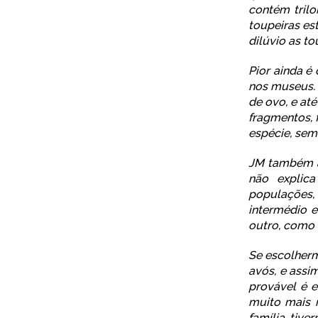
contém tril
toupeiras es
dilúvio as to
Pior ainda é
nos museus. 
de ovo, e at
fragmentos, 
espécie, sem
JM também af
não explic
populações, 
intermédio e
outro, como 
Se escolherm
avós, e assi
provável é e
muito mais 
família tiv