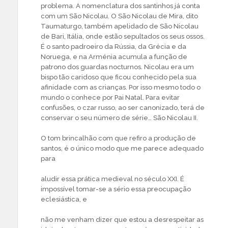
problema. A nomenclatura dos santinhos já conta
com um São Nicolau. O São Nicolau de Mira, dito
Taumaturgo, também apelidado de São Nicolau
de Bari, Itália, onde estão sepultados os seus ossos.
É o santo padroeiro da Rússia, da Grécia e da
Noruega, e na Arménia acumula a função de
patrono dos guardas nocturnos. Nicolau era um
bispo tão caridoso que ficou conhecido pela sua
afinidade com as crianças. Por isso mesmo todo o
mundo o conhece por Pai Natal. Para evitar
confusões, o czar russo, ao ser canonizado, terá de
conservar o seu número de série… São Nicolau II.
O tom brincalhão com que refiro a produção de
santos, é o único modo que me parece adequado
para
aludir essa prática medieval no século XXI. É
impossível tomar-se a sério essa preocupação
eclesiástica, e
não me venham dizer que estou a desrespeitar as