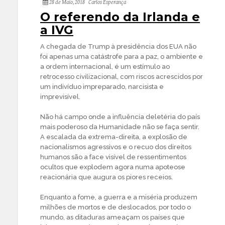
28 de Maio, 2018
Carlos Esperança
O referendo da Irlanda e
a IVG
A chegada de Trump à presidência dos EUA não
foi apenas uma catástrofe para a paz, o ambiente e
a ordem internacional, é um estímulo ao
retrocesso civilizacional, com riscos acrescidos por
um indivíduo impreparado, narcisista e
imprevisível.
Não há campo onde a influência deletéria do país
mais poderoso da Humanidade não se faça sentir.
A escalada da extrema-direita, a explosão de
nacionalismos agressivos e o recuo dos direitos
humanos são a face visível de ressentimentos
ocultos que explodem agora numa apoteose
reacionária que augura os piores receios.
Enquanto a fome, a guerra e a miséria produzem
milhões de mortos e de deslocados, por todo o
mundo, as ditaduras ameaçam os países que