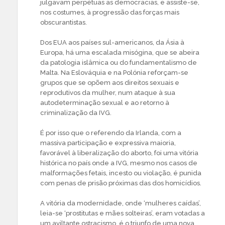
julgavam perpétuas as democracias, e assiste-se,
nos costumes, à progressão das forças mais
obscurantistas.
Dos EUA aos países sul-americanos, da Ásia à
Europa, há uma escalada misógina, que se abeira
da patologia islâmica ou do fundamentalismo de
Malta. Na Eslováquia e na Polónia reforçam-se
grupos que se opõem aos direitos sexuais e
reprodutivos da mulher, num ataque à sua
autodeterminação sexual e ao retorno à
criminalização da IVG.
É por isso que o referendo da Irlanda, com a
massiva participação e expressiva maioria,
favorável à liberalização do aborto, foi uma vitória
histórica no país onde a IVG, mesmo nos casos de
malformações fetais, incesto ou violação, é punida
com penas de prisão próximas das dos homicídios.
A vitória da modernidade, onde ‘mulheres caídas’,
leia-se ‘prostitutas e mães solteiras’, eram votadas a
um aviltante ostracismo, é o triunfo de uma nova