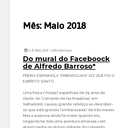
Mês:
Maio 2018
31 de Maio, 2018
Carlos Esperança
Do mural do Faceboock
de Alfredo Barroso*
FREIRA ESPANHOLA “EMBARAZADA” DIZ QUE FOI O
ESPÍRITO SANTO
Uma freira (‘monja’) espanhola de 29 anos de
idade, do ‘Convento de las Rosalinas’, em
Valhadolid, causou grande reboliço ao descobrir-
se que está grávida (‘embarazada’) de três meses.
Mas a surpresa ainda foi maior quando ela,
negando ter tido uma aventura amorosa com
algum padre ou algum visitante do convento,