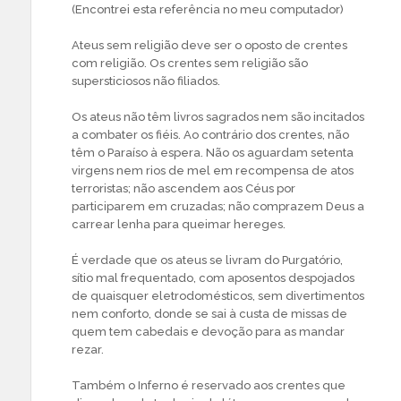
(Encontrei esta referência no meu computador)
Ateus sem religião deve ser o oposto de crentes
com religião. Os crentes sem religião são
supersticiosos não filiados.
Os ateus não têm livros sagrados nem são incitados
a combater os fiéis. Ao contrário dos crentes, não
têm o Paraíso à espera. Não os aguardam setenta
virgens nem rios de mel em recompensa de atos
terroristas; não ascendem aos Céus por
participarem em cruzadas; não comprazem Deus a
carrear lenha para queimar hereges.
É verdade que os ateus se livram do Purgatório,
sítio mal frequentado, com aposentos despojados
de quaisquer eletrodomésticos, sem divertimentos
nem conforto, donde se sai à custa de missas de
quem tem cabedais e devoção para as mandar
rezar.
Também o Inferno é reservado aos crentes que