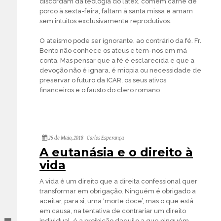
discordam da teologia do látex, comem carne de
porco à sexta-feira, faltam à santa missa e amam
sem intuitos exclusivamente reprodutivos.
O ateísmo pode ser ignorante, ao contrário da fé. Fr.
Bento não conhece os ateus e tem-nos em má
conta. Mas pensar que a fé é esclarecida e que a
devoção não é ignara, é miopia ou necessidade de
preservar o futuro da ICAR, os seus ativos
financeiros e o fausto do clero romano.
25 de Maio, 2018
Carlos Esperança
A eutanásia e o direito à
vida
A vida é um direito que a direita confessional quer
transformar em obrigação. Ninguém é obrigado a
aceitar, para si, uma ‘morte doce’, mas o que está
em causa, na tentativa de contrariar um direito
individual, é a proibição daquilo a que ninguém