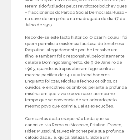
terem sido fuzilados pelos revoltosos bolcheviques
– fraccionários do Partido Social Democrata Russo –
na cave de um prédio na madrugada do dia 17 de
Julho de 1917.
Recorde-se este facto histórico: O czar Nicolau II foi
quem permitiu a existência faustosa do tenebroso
Rasputine, alegadamente por lhe ter salvo um
filho, e também foi o responsável pelo tristemente
célebre Domingo Sangrento, de 9 de Janeiro de
1905, quando as tropas abriram fogo contra a
marcha pacífica de 140.000 trabalhadores.
Enquanto foi czar, Nicolau II fechou os olhos, os
ouvidos, e encolheu os ombros, perante a profunda
miséria em que vivia o povo russo, ao mesmo
tempo que se convencia de ser adorado pelo
mesmo povo que oprimia. Daí as execuções.
Com santos desta estirpe não tarda que se
canonize, via Roma ou Moscovo, Estaline, Franco,
Hitler, Mussolini, talvez Pinochet pela sua profunda
catolicidade… e, quiçá, Salazar!… Sobra um