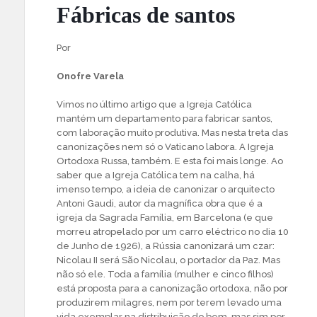
Fábricas de santos
Por
Onofre Varela
Vimos no último artigo que a Igreja Católica
mantém um departamento para fabricar santos,
com laboração muito produtiva. Mas nesta treta das
canonizações nem só o Vaticano labora. A Igreja
Ortodoxa Russa, também. E esta foi mais longe. Ao
saber que a Igreja Católica tem na calha, há
imenso tempo, a ideia de canonizar o arquitecto
Antoni Gaudi, autor da magnífica obra que é a
igreja da Sagrada Família, em Barcelona (e que
morreu atropelado por um carro eléctrico no dia 10
de Junho de 1926), a Rússia canonizará um czar:
Nicolau II será São Nicolau, o portador da Paz. Mas
não só ele. Toda a família (mulher e cinco filhos)
está proposta para a canonização ortodoxa, não por
produzirem milagres, nem por terem levado uma
vida exemplar na distribuição do bem, mas sim por