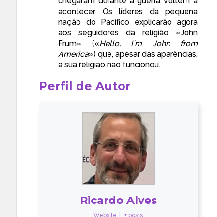
chegaram durante a guerra voltem a
acontecer. Os líderes da pequena
nação do Pacífico explicarão agora
aos seguidores da religião «John
Frum» («
Hello, I´m John from
America
») que, apesar das aparências,
a sua religião não funcionou.
Perfil de Autor
Ricardo Alves
Website
|
+ posts