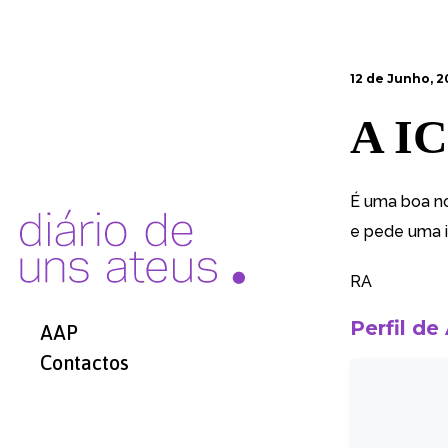
12 de Junho, 
A IC
É uma boa no
e pede uma i
RA
Perfil de
AAP
Contactos