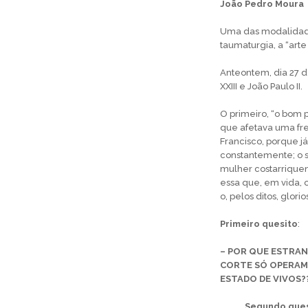
João Pedro Moura
Uma das modalidades
taumaturgia, a “arte
Anteontem, dia 27 d
XXIII e João Paulo II.
O primeiro, “o bom 
que afetava uma fre
Francisco, porque já
constantemente; o s
mulher costarriquen
essa que, em vida, 
o, pelos ditos, glor
Primeiro quesito
:
– POR QUE ESTRAN
CORTE SÓ OPERAM
ESTADO DE VIVOS???
Segundo quesi