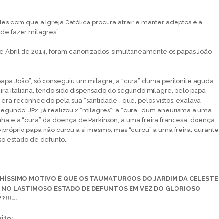
 com que a Igreja Católica procura atrair e manter adeptos é a
 de fazer milagres”.
e Abril de 2014, foram canonizados, simultaneamente os papas João
papa João”, só conseguiu um milagre, a “cura” duma peritonite aguda
ira italiana, tendo sido dispensado do segundo milagre, pelo papa
 era reconhecido pela sua “santidade”, que, pelos vistos, exalava
egundo, JP2, já realizou 2 “milagres”: a “cura” dum aneurisma a uma
ha e a “cura” da doença de Parkinson, a uma freira francesa, doença
o próprio papa não curou a si mesmo, mas “curou” a uma freira, durante
ioso estado de defunto…
HÍSSIMO MOTIVO É QUE OS TAUMATURGOS DO JARDIM DA CELESTE
 NO LASTIMOSO ESTADO DE DEFUNTOS EM VEZ DO GLORIOSO
!!!….
to: