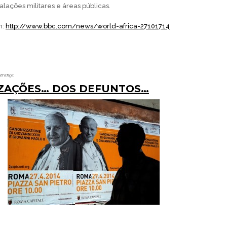
talações militares e áreas públicas.
m:
http://www.bbc.com/news/world-africa-27101714
perança
ZAÇÕES… DOS DEFUNTOS…