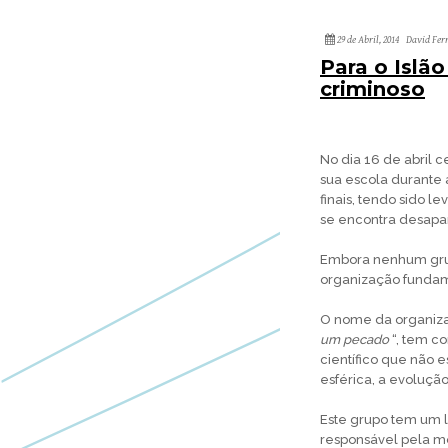
29 de Abril, 2014
David Fer
Para o Islã
criminoso
No dia 16 de abril 
sua escola durante 
finais, tendo sido 
se encontra desapa
Embora nenhum grup
organização fundame
O nome da organizaç
um pecado
“, tem c
científico que não 
esférica, a evoluçã
Este grupo tem um lo
responsável pela mo