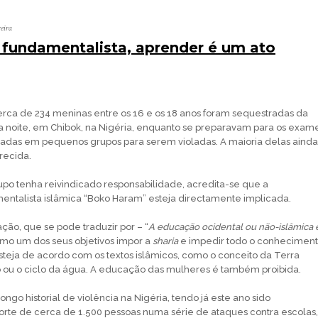
reira
o fundamentalista, aprender é um ato
cerca de 234 meninas entre os 16 e os 18 anos foram sequestradas da
a noite, em Chibok, na Nigéria, enquanto se preparavam para os exam
levadas em pequenos grupos para serem violadas. A maioria delas ainda
recida.
o tenha reivindicado responsabilidade, acredita-se que a
ntalista islâmica “Boko Haram” esteja directamente implicada.
ão, que se pode traduzir por – “
A educação ocidental ou não-islâmica 
omo um dos seus objetivos impor a
sharia
e impedir todo o conhecimen
esteja de acordo com os textos islâmicos, como o conceito da Terra
o ou o ciclo da água. A educação das mulheres é também proibida.
ngo historial de violência na Nigéria, tendo já este ano sido
rte de cerca de 1.500 pessoas numa série de ataques contra escolas,