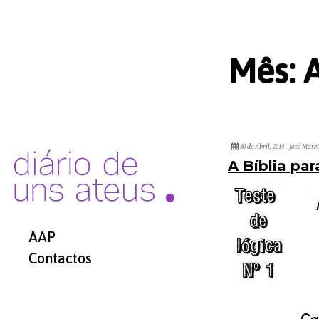
Mês:
A
30 de Abril, 2014
José More
A Bíblia par
AAP
Contactos