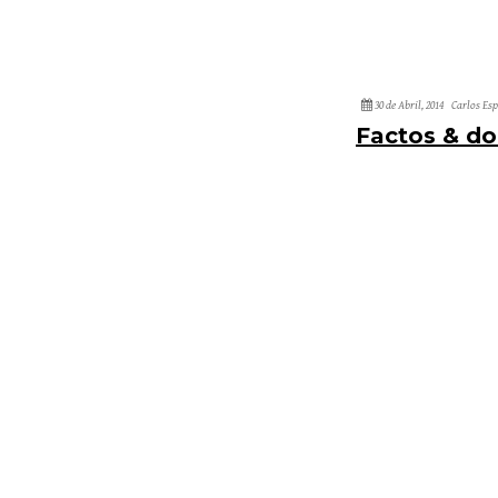
30 de Abril, 2014
Carlos Es
Factos & d