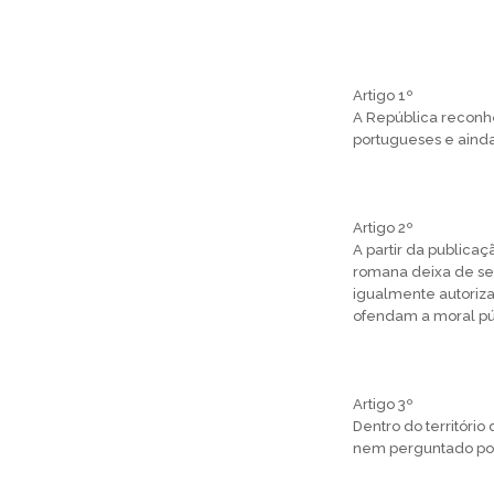
Artigo 1º
A República reconhe
portugueses e ainda
Artigo 2º
A partir da publicaç
romana deixa de ser 
igualmente autoriz
ofendam a moral públ
Artigo 3º
Dentro do territóri
nem perguntado por