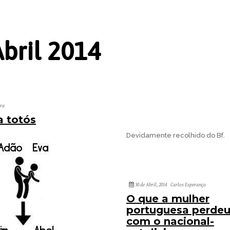
bril 2014
ira
a totós
Devidamente recolhido do Bf.
30 de Abril, 2014
Carlos Esperança
O que a mulher
portuguesa perde
com o nacional-