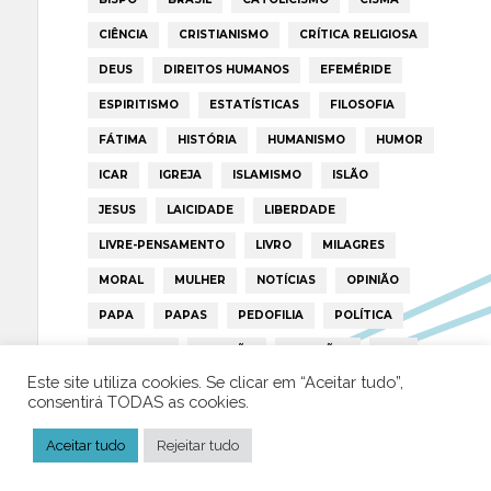
CIÊNCIA
CRISTIANISMO
CRÍTICA RELIGIOSA
DEUS
DIREITOS HUMANOS
EFEMÉRIDE
ESPIRITISMO
ESTATÍSTICAS
FILOSOFIA
FÁTIMA
HISTÓRIA
HUMANISMO
HUMOR
ICAR
IGREJA
ISLAMISMO
ISLÃO
JESUS
LAICIDADE
LIBERDADE
LIVRE-PENSAMENTO
LIVRO
MILAGRES
MORAL
MULHER
NOTÍCIAS
OPINIÃO
PAPA
PAPAS
PEDOFILIA
POLÍTICA
PORTUGAL
RELIGIÃO
RELIGIÕES
RTP
Este site utiliza cookies. Se clicar em “Aceitar tudo”,
TRUMP
VATICANO
consentirá TODAS as cookies.
Aceitar tudo
Rejeitar tudo