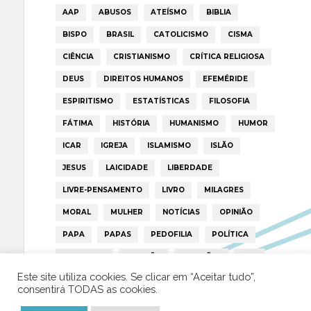
AAP
ABUSOS
ATEÍSMO
BIBLIA
BISPO
BRASIL
CATOLICISMO
CISMA
CIÊNCIA
CRISTIANISMO
CRÍTICA RELIGIOSA
DEUS
DIREITOS HUMANOS
EFEMÉRIDE
ESPIRITISMO
ESTATÍSTICAS
FILOSOFIA
FÁTIMA
HISTÓRIA
HUMANISMO
HUMOR
ICAR
IGREJA
ISLAMISMO
ISLÃO
JESUS
LAICIDADE
LIBERDADE
LIVRE-PENSAMENTO
LIVRO
MILAGRES
MORAL
MULHER
NOTÍCIAS
OPINIÃO
PAPA
PAPAS
PEDOFILIA
POLÍTICA
PORTUGAL
RELIGIÃO
RELIGIÕES
RTP
Este site utiliza cookies. Se clicar em “Aceitar tudo”,
TRUMP
VATICANO
consentirá TODAS as cookies.