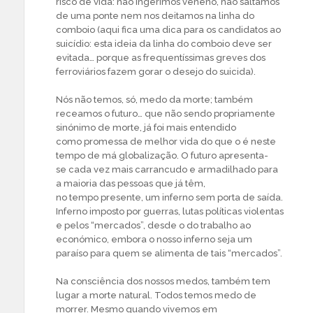
risco de vida: não ingerimos veneno, não saltamos
de uma ponte nem nos deitamos na linha do
comboio (aqui fica uma dica para os candidatos ao
suicídio: esta ideia da linha do comboio deve ser
evitada… porque as frequentíssimas greves dos
ferroviários fazem gorar o desejo do suicida).
Nós não temos, só, medo da morte; também
receamos o futuro… que não sendo propriamente
sinónimo de morte, já foi mais entendido
como promessa de melhor vida do que o é neste
tempo de má globalização. O futuro apresenta-
se cada vez mais carrancudo e armadilhado para
a maioria das pessoas que já têm,
no tempo presente, um inferno sem porta de saída.
Inferno imposto por guerras, lutas políticas violentas
e pelos “mercados”, desde o do trabalho ao
económico, embora o nosso inferno seja um
paraíso para quem se alimenta de tais “mercados”.
Na consciência dos nossos medos, também tem
lugar a morte natural. Todos temos medo de
morrer. Mesmo quando vivemos em