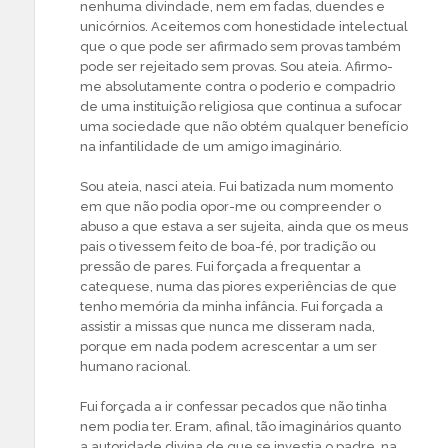
nenhuma divindade, nem em fadas, duendes e
unicórnios. Aceitemos com honestidade intelectual
que o que pode ser afirmado sem provas também
pode ser rejeitado sem provas. Sou ateia. Afirmo-
me absolutamente contra o poderio e compadrio
de uma instituição religiosa que continua a sufocar
uma sociedade que não obtém qualquer benefício
na infantilidade de um amigo imaginário.
Sou ateia, nasci ateia. Fui batizada num momento
em que não podia opor-me ou compreender o
abuso a que estava a ser sujeita, ainda que os meus
pais o tivessem feito de boa-fé, por tradição ou
pressão de pares. Fui forçada a frequentar a
catequese, numa das piores experiências de que
tenho memória da minha infância. Fui forçada a
assistir a missas que nunca me disseram nada,
porque em nada podem acrescentar a um ser
humano racional.
Fui forçada a ir confessar pecados que não tinha
nem podia ter. Eram, afinal, tão imaginários quanto
a autoridade divina de que se investia o padre, na