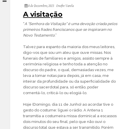
8 de Dezembro, 2023
Onofre Varela
A visitação
“
A “Senhora da Visitação” é uma devoção criada pelos
primeiros frades franciscanos que se inspiraram no
Novo Testamento
.”
Talvez para espanto da maioria dos meus leitores,
digo-vos que sou um ateu que ouve missas. Nos
funerais de familiares e amigos, assisto sempre à
cerimónia religiosa e tenho toda a atenção no
discurso do padre, o qual, demasiadas vezes, me
leva a tomar notas para depois, já em casa, me
inteirar da profundidade ou da superficialidade do
discurso sacerdotal para, só então, poder
comentá-lo, criticá-lo ou elogiá-lo.
Hoje (Domingo, dia 11 de Junho) ao acordar tive o
gesto do costume: liguei o rádio. A Antena 1
transmitia a costumeira missa dominical a escassos
dois minutos do seu final, pelo que não ouvi o
discurso total que estava a ser transmitido. Porém