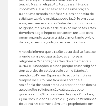
teatro!… Mas… a religião?!!… Porquê isentá-la de
impostos? Qual a necessidade de uma oração
ou de uma tomada de hóstia? Quem necessita de
satisfazer tal vício espiritual pode fazê-lo em casa,
a sós, sem necessitar das “salas de chuto” que são
as igrejas, mais as salas de reunião das seitas! Estas,
deveriam pagar imposto por serem um luxo para
quem entende alegrar a vida alimentando o vício
da oração em conjunto, no êxtase colectivo.
A notícia informa que a razão desta dádiva fiscal se
prende com a equiparação das empresas
religiosas a Organizações Não Governamentais
(ONG) e Fundações, e ainda porque essas religiões
têm acordos de colaboração com o Estado. A
isenção do IMI em Espanha não só contempla os
templos de culto, mas também abrange a
residência dos sacerdotes. As propriedades destas
associações religiosas são calculadas pelo
governo em 148 bens imóveis da Igreja Ortodoxa;
23 da Comunidade Budista e 785 das Testemunhas
de Jeová. Os Mórmons têm uma propriedade em