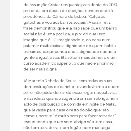
de Assunção Cristas (enquanto presidente do CDS),
proferida em época de eleições concorrendo à
presidência da Câmara de Lisboa: “Calço as
galochas e vou aos bairros sociais”. A sua infeliz
frase demonstrou que ela não sabe que um bairro
social não é uma pocilga, e pior do que isso:
imagina que é!… E imaginando-o, colocou num
patamar muito baixo a dignidade de quem habita
os bairros, esquecendo que a dignidade daquela
gente é igual à sua. Ela só tem mais dinheiro e um
curso académico superior, o que não é sinónimo
de ser mais digna!
Já Marcelo Rebelo de Sousa, com todas as suas
demonstrações de carinho, levando ânimo a quem
sofre, não pôde deixar de escorregar nas palavras
e nas ideias quando sugeriu a um sem abrigo, num
acto de distribuição de comida em noite de Natal,
que levasse para casa o resto do pão que não
comeu, porque “é muito bom para fazer torradas”…
esquecendo que um sem-abrigo não tem casa,
não tem torradeira, nem fogão, nem manteiga…