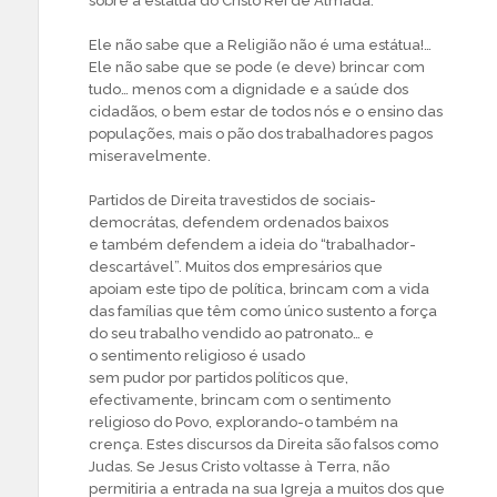
sobre a estátua do Cristo Rei de Almada.
Ele não sabe que a Religião não é uma estátua!…
Ele não sabe que se pode (e deve) brincar com
tudo… menos com a dignidade e a saúde dos
cidadãos, o bem estar de todos nós e o ensino das
populações, mais o pão dos trabalhadores pagos
miseravelmente.
Partidos de Direita travestidos de sociais-
democrátas, defendem ordenados baixos
e também defendem a ideia do “trabalhador-
descartável”. Muitos dos empresários que
apoiam este tipo de política, brincam com a vida
das famílias que têm como único sustento a força
do seu trabalho vendido ao patronato… e
o sentimento religioso é usado
sem pudor por partidos políticos que,
efectivamente, brincam com o sentimento
religioso do Povo, explorando-o também na
crença. Estes discursos da Direita são falsos como
Judas. Se Jesus Cristo voltasse à Terra, não
permitiria a entrada na sua Igreja a muitos dos que