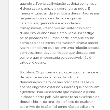
quando a Teoria da Evolução as deita por terra, a
História as contradiz e a coerência as nega. E
menos virtuoso ainda é atribuir a deus milagres nas
pequenas coisas boas da vida e ignorar
cataclismos, genocídios e atrocidades
inimagináveis, votando-os ao misterioso plano
divino. Isto, quando não é atribuído a um castigo
pelos pecados da Humanidade, como se coisas
como as placas tectónicas tivessem alvos a abater.
Assim como dizer que se tem uma relação pessoal
com essa insondável entidade que desaparece
sempre que é necessária ou desejável, não é
virtude, é delírio.
Sou ateia. Orgulho-me de o dizer publicamente e
de não me esconder atrás da ridícula
denominação “católica não praticante”. Fazê-lo
apenas engrossa os falsos números que continuam
a justificar uma Concordata que impede a plena
laicidade deste país. Não acredito na existência do
deus da bíblia, da tora, do corão ou de qualquer
outro livro de ficção. Tal como não acredito em