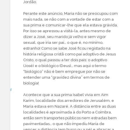
Jordão.
Perante este anúncio, Maria não se preocupou com
mais nada, se não com a vontade de estar com a
sua prima e comunicar-lhe que ela estava grávida.
Por isso se apressou a visitá-la, antes mesmo de
dizer a José, seu marido já velho e sem vigor
sexual, que iria ser pai… o que é, no mínimo,
estranho! Como se sabe José ficou registado na
história religiosa cristã como pai adoptivo de Jesus
Cristo, o qual passou a ter dois pais: o adoptivo
(José) e o biológico (Deus)… mas aqui o termo
“biológico” não é bem empregue por não se
entender uma “gravidez divina” em termos de
biologia!
Acontece que a sua prima Isabel vivia em Aim
Karim, localidade dos arredores de Jerusalém, e
Maria estava em Nazaré. A distância entre as duas
localidades é aproximada à do Porto a Coimbra,
então sem transportes públicos nem estradas bem
pavimentadas… o que não impediu Maria de
vencer a distância (em burro ou a pé) e abraçar a