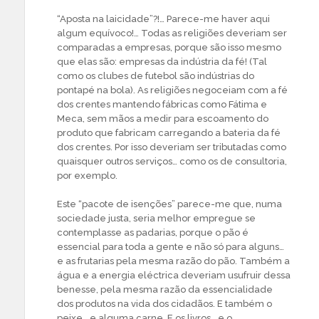
“Aposta na laicidade”?!… Parece-me haver aqui
algum equívoco!… Todas as religiões deveriam ser
comparadas a empresas, porque são isso mesmo
que elas são: empresas da indústria da fé! (Tal
como os clubes de futebol são indústrias do
pontapé na bola). As religiões negoceiam com a fé
dos crentes mantendo fábricas como Fátima e
Meca, sem mãos a medir para escoamento do
produto que fabricam carregando a bateria da fé
dos crentes. Por isso deveriam ser tributadas como
quaisquer outros serviços… como os de consultoria,
por exemplo.
Este “pacote de isenções” parece-me que, numa
sociedade justa, seria melhor empregue se
contemplasse as padarias, porque o pão é
essencial para toda a gente e não só para alguns…
e as frutarias pela mesma razão do pão. Também a
água e a energia eléctrica deveriam usufruir dessa
benesse, pela mesma razão da essencialidade
dos produtos na vida dos cidadãos. E também o
peixe… e alguma carne. E os livros… e o