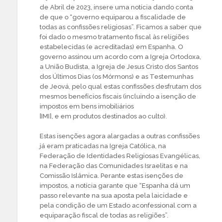
de Abril de 2023, insere uma notícia dando conta
de que o “governo equiparou a fiscalidade de
todas as confissões religiosas”. Ficamos a saber que
foi dado o mesmo tratamento fiscal às religiões
estabelecidas (e acreditadas) em Espanha. O
governo assinou um acordo com a Igreja Ortodoxa,
a União Budista, a Igreja de Jesus Cristo dos Santos
dos Últimos Dias (os Mórmons) e as Testemunhas
de Jeová, pelo qual estas confissões desfrutam dos
mesmos benefícios fiscais (incluindo a isenção de
impostos em bens imobiliários
[IMI], e em produtos destinados ao culto).
Estas isenções agora alargadas a outras confissões
já eram praticadas na Igreja Católica, na
Federação de Identidades Religiosas Evangélicas,
na Federação das Comunidades Israelitas e na
Comissão Islâmica. Perante estas isenções de
impostos, a notícia garante que “Espanha dá um
passo relevante na sua aposta pela laicidade e
pela condição de um Estado aconfessional com a
equiparação fiscal de todas as religiões”.