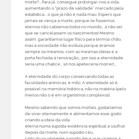
morte?… Para já, consegue prolongar-nos a vida,
aumentando o “prazo de validade” marcado pela
estatística… o que já não é nada mau. Espero que
jamais se vença a morte, porque se fossemos
eternos não cabíamos todos no mundo… a não ser
que se cancelassem os nascimentos! Mesmo
assim, garantíamos lugar físico para termos chão,
mas a sociedade não evoluía porque éramos
sempre os mesmos, com as mesmas ideias e a
porta fechada à renovação… por isso a eternidade
seria uma chatice… só nos apeteceria morrer!…
A eternidade do corpo conservando todas as
faculdades anímicas, é mito. A eternidade só é
possível na memória histórica, não na matéria (pelo
menos não o é em organismos complexos).
Mesmo sabendo que somos mortais, gostaríamos
de viver eternamente e alimentamos esse gosto
criando a ideia da vida
eterna numa suposta existência espiritual a usufruir
depois da morte, num suposto céu,
junto do igualmente suposto deus que criamos à