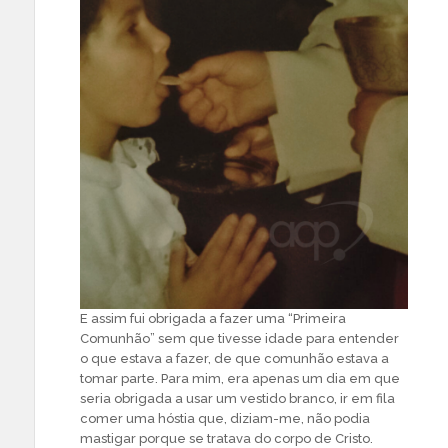
E assim fui obrigada a fazer uma “Primeira
Comunhão” sem que tivesse idade para entender
o que estava a fazer, de que comunhão estava a
tomar parte. Para mim, era apenas um dia em que
seria obrigada a usar um vestido branco, ir em fila
comer uma hóstia que, diziam-me, não podia
mastigar porque se tratava do corpo de Cristo.