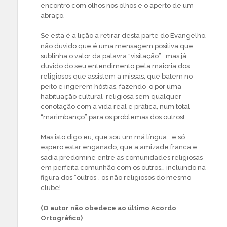
encontro com olhos nos olhos e o aperto de um
abraço.
Se esta é a lição a retirar desta parte do Evangelho,
não duvido que é uma mensagem positiva que
sublinha o valor da palavra “visitação”… mas já
duvido do seu entendimento pela maioria dos
religiosos que assistem a missas, que batem no
peito e ingerem hóstias, fazendo-o por uma
habituação cultural-religiosa sem qualquer
conotação com a vida real e prática, num total
“marimbanço” para os problemas dos outros!…
Mas isto digo eu, que sou um má língua… e só
espero estar enganado, que a amizade franca e
sadia predomine entre as comunidades religiosas
em perfeita comunhão com os outros… incluindo na
figura dos “outros”, os não religiosos do mesmo
clube!
(O autor não obedece ao último Acordo
Ortográfico)