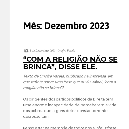
Mês:
Dezembro 2023
13 de Dezembro, 2023
Onofre Varela
“COM A RELIGIÃO NÃO SE
BRINCA”, DISSE ELE.
Texto de Onofre Varela, publicado na imprensa, em
que reflete sobre uma frase que ouviu. Afinal, “com a
religião não se brinca”?
Os dirigentes dos partidos políticos da Direita têm
uma enorme incapacidade de perceberem a vida
dos pobres que alguns deles constantemente
desrespeitam.
Penso estar na memória de todos nós a infeliz frase