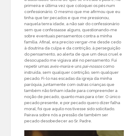
primeira e última vez que coloquei os pés num
confessionário. O mesmo que me afirmou que eu
tinha que ter pecados e que me pressionou,
naquela tenra idade, a não sair do confessionário
sem que confessasse alguns, questionando-me
sobre eventuais pensamentos contra a minha
família. Afinal, era preciso vergar-me desde cedo
à doutrina da culpa e da contrição, à perseguição
do pensamento, ao alerta de que um deus cruel e
desocupado me vigiava até no pensamento. Fui
repetir umas
avés-maria
e uns
pai-nossos
como
instruída, sem qualquer contrição, sem qualquer
pecado. Fi-lo nas escadas da igreja da minha
paróquia, juntamente com outras crianças que
também não tinham idade para compreender a
noção de pecado, quanto mais para o ter. O único
pecado presente, e por pecado quero dizer falha
moral, foi que aquilo nos tivesse sido solicitado.
Pairava sobre nós a pressão de também ser
pecado desobedecer ao Sr. Padre.