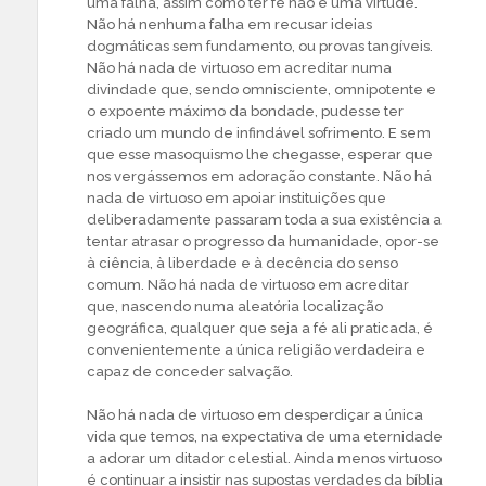
uma falha, assim como ter fé não é uma virtude.
Não há nenhuma falha em recusar ideias
dogmáticas sem fundamento, ou provas tangíveis.
Não há nada de virtuoso em acreditar numa
divindade que, sendo omnisciente, omnipotente e
o expoente máximo da bondade, pudesse ter
criado um mundo de infindável sofrimento. E sem
que esse masoquismo lhe chegasse, esperar que
nos vergássemos em adoração constante. Não há
nada de virtuoso em apoiar instituições que
deliberadamente passaram toda a sua existência a
tentar atrasar o progresso da humanidade, opor-se
à ciência, à liberdade e à decência do senso
comum. Não há nada de virtuoso em acreditar
que, nascendo numa aleatória localização
geográfica, qualquer que seja a fé ali praticada, é
convenientemente a única religião verdadeira e
capaz de conceder salvação.
Não há nada de virtuoso em desperdiçar a única
vida que temos, na expectativa de uma eternidade
a adorar um ditador celestial. Ainda menos virtuoso
é continuar a insistir nas supostas verdades da bíblia