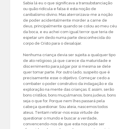
Sabia lá eu o que significava a transubstanciação
ou quão ridícula e falsa é esta noção de
canibalismo divino. Mas aterrorizava-me a noção
de poder acidentalmente morder a carne de
deus, principalmente quando se colou ao meu céu
da boca, e eu achei com igual terror que teria de
espetar um dedo numa parte desconhecida do
corpo de Cristo para o desalojar.
Nenhuma criança devia ser sujeita a qualquer tipo
de ato religioso, já que carece da maturidade e
discernimento para julgar por si mesma se dele
quer tomar parte. Por outro lado, suspeito que é
precisamente esse o objetivo. Começar cedo a
combater o poder construtivo da indagação e da
exploração na mente das crianças. E assim, serão
bons cristãos, bons muçulmanos, bons judeus, bons
seja o que for. Porque nem lhes passará pela
cabeça questionar. Sou ateia, nascemos todos
ateus. Tentam retirar-nos essa virtude de
questionar o mundo e buscar a verdade,
convencendo-nos de que esta nos pode ser