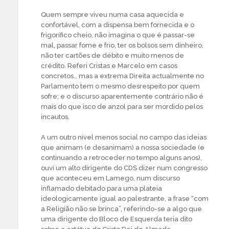
Quem sempre viveu numa casa aquecida e
confortável, com a dispensa bem fornecida e o
frigorífico cheio, não imagina o que é passar-se
mal, passar fome e frio, ter os bolsos sem dinheiro,
não ter cartões de débito e muito menos de
crédito. Referi Cristas e Marcelo em casos
concretos… mas a extrema Direita actualmente no
Parlamento tem o mesmo desrespeito por quem
sofre; e o discurso aparentemente contrário não é
mais do que isco de anzol para ser mordido pelos
incautos.
A um outro nível menos social no campo das ideias
que animam (e desanimam) a nossa sociedade (e
continuando a retroceder no tempo alguns anos),
ouvi um alto dirigente do CDS dizer num congresso
que aconteceu em Lamego, num discurso
inflamado debitado para uma plateia
ideologicamente igual ao palestrante, a frase “com
a Religião não se brinca”, referindo-se a algo que
uma dirigente do Bloco de Esquerda teria dito