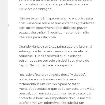
prima, valendo-lhe a categoria franciscana de
“Senhora da Visitação”.
Não sei se também aproveitaram o encontro para
coscuvilharem sobre as suas estranhas gravidezes
sem terem experimentado o delicioso prazer
sexual… disso não há registo… mas também não
interessa para esta prosa.
Quando Maria disse à sua prima que ela (a prima)
estava grávida de seis meses (como se ela não
soubesse!) Lucas escreveu que “a criança
estremeceu no seu seio e Isabel ficou cheia do
Espírito Santo”… o que é um espanto!…
Retirado o folclore religioso desta “visitação”,
podemos encontrar nesta estória neo-
testamentária um exemplo para se fazer
moralidade actual, e que pode ser este: uma visita
pessoal, com um abraço, um sorriso e o calor do
contacto, é bem mais importante do que um frio
telefonema. Um telemóvel não substitui um