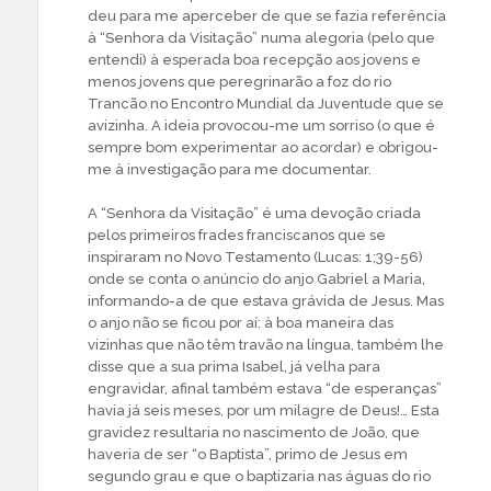
deu para me aperceber de que se fazia referência
à “Senhora da Visitação” numa alegoria (pelo que
entendi) à esperada boa recepção aos jovens e
menos jovens que peregrinarão a foz do rio
Trancão no Encontro Mundial da Juventude que se
avizinha. A ideia provocou-me um sorriso (o que é
sempre bom experimentar ao acordar) e obrigou-
me à investigação para me documentar.
A “Senhora da Visitação” é uma devoção criada
pelos primeiros frades franciscanos que se
inspiraram no Novo Testamento (Lucas: 1;39-56)
onde se conta o anúncio do anjo Gabriel a Maria,
informando-a de que estava grávida de Jesus. Mas
o anjo não se ficou por aí: à boa maneira das
vizinhas que não têm travão na língua, também lhe
disse que a sua prima Isabel, já velha para
engravidar, afinal também estava “de esperanças”
havia já seis meses, por um milagre de Deus!… Esta
gravidez resultaria no nascimento de João, que
haveria de ser “o Baptista”, primo de Jesus em
segundo grau e que o baptizaria nas águas do rio