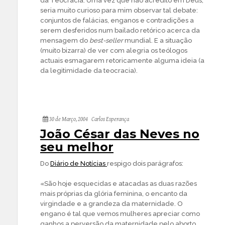
da Teocracia. Uma vez que não acredito em Deus,
seria muito curioso para mim observar tal debate:
conjuntos de falácias, enganos e contradições a
serem desferidos num bailado retórico acerca da
mensagem do
best-seller
mundial. E a situação
(muito bizarra) de ver com alegria os teólogos
actuais esmagarem retoricamente alguma ideia (a
da legitimidade da teocracia).
30 de Março, 2004
Carlos Esperança
João César das Neves no
seu melhor
Do
Diário de Notícias
respigo dois parágrafos:
«São hoje esquecidas e atacadas as duas razões
mais próprias da glória feminina, o encanto da
virgindade e a grandeza da maternidade. O
engano é tal que vemos mulheres apreciar como
ganhos a perversão da maternidade pelo aborto,