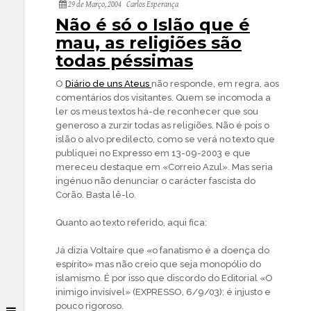
29 de Março, 2004
Carlos Esperança
Não é só o Islão que é
mau, as religiões são
todas péssimas
O
Diário de uns Ateus
não responde, em regra, aos
comentários dos visitantes. Quem se incomoda a
ler os meus textos há-de reconhecer que sou
generoso a zurzir todas as religiões. Não é pois o
islão o alvo predilecto, como se verá no texto que
publiquei no Expresso em 13-09-2003 e que
mereceu destaque em «Correio Azul». Mas seria
ingénuo não denunciar o carácter fascista do
Corão. Basta lê-lo.
Quanto ao texto referido, aqui fica:
Já dizia Voltaire que «o fanatismo é a doença do
espírito» mas não creio que seja monopólio do
islamismo. É por isso que discordo do Editorial «O
inimigo invisível» (EXPRESSO, 6/9/03): é injusto e
pouco rigoroso.