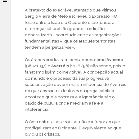
A pretexto do execrável atentado que vitimou
Sérgio Vieira de Melo escreveu o Expresso: «O
fosso entre o Islão e o Ocidente é tão fundo, a
diferença cultural tão grande, o ódio tão
generalizado – sobretudo entre as organizações
fundamentalistas –, que os ataques terroristas
tendem a perpetuar-se».
Os árabes produziram pensadores como
Avicena
(980/1037) e
Averróis
(1126/98) não sendo, pois, o
fanatismo islâmico inevitável. A concepção actual
do mundo e o processo da sua progressiva
secularização devem mais à influência de Averróis
do que aos santos doutores da igreja católica.
Acontece que a pobreza e a ignorância são o
caldo de cultura onde medram a fé e a
intolerância.
O ódio entre xiitas e sunitas não é inferior ao que
prodigalizam ao Ocidente. É equivalente ao que
dividiu os cristãos.