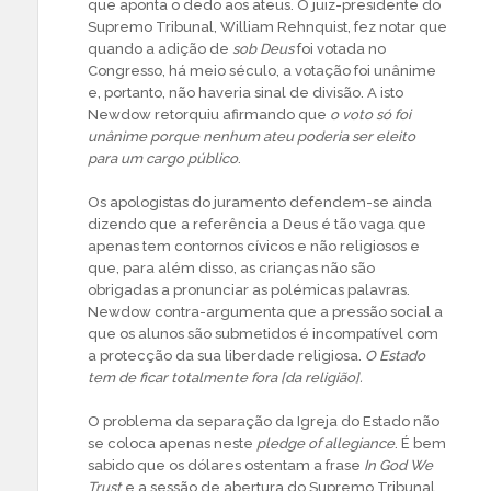
que aponta o dedo aos ateus. O juiz-presidente do
Supremo Tribunal, William Rehnquist, fez notar que
quando a adição de
sob Deus
foi votada no
Congresso, há meio século, a votação foi unânime
e, portanto, não haveria sinal de divisão. A isto
Newdow retorquiu afirmando que
o voto só foi
unânime porque nenhum ateu poderia ser eleito
para um cargo público
.
Os apologistas do juramento defendem-se ainda
dizendo que a referência a Deus é tão vaga que
apenas tem contornos cívicos e não religiosos e
que, para além disso, as crianças não são
obrigadas a pronunciar as polémicas palavras.
Newdow contra-argumenta que a pressão social a
que os alunos são submetidos é incompatível com
a protecção da sua liberdade religiosa.
O Estado
tem de ficar totalmente fora [da religião].
O problema da separação da Igreja do Estado não
se coloca apenas neste
pledge of allegiance
. É bem
sabido que os dólares ostentam a frase
In God We
Trust
e a sessão de abertura do Supremo Tribunal