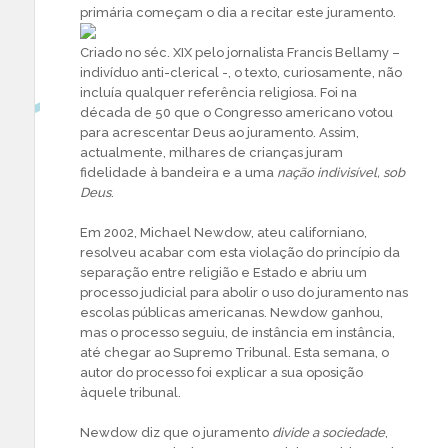
primária começam o dia a recitar este juramento.
Criado no séc. XIX pelo jornalista Francis Bellamy –
indivíduo anti-clerical -, o texto, curiosamente, não
incluía qualquer referência religiosa. Foi na
década de 50 que o Congresso americano votou
para acrescentar Deus ao juramento. Assim,
actualmente, milhares de crianças juram
fidelidade à bandeira e a uma
nação indivisível, sob
Deus
.
Em 2002, Michael Newdow, ateu californiano,
resolveu acabar com esta violação do princípio da
separação entre religião e Estado e abriu um
processo judicial para abolir o uso do juramento nas
escolas públicas americanas. Newdow ganhou,
mas o processo seguiu, de instância em instância,
até chegar ao Supremo Tribunal. Esta semana, o
autor do processo foi explicar a sua oposição
àquele tribunal.
Newdow diz que o juramento
divide a sociedade
,