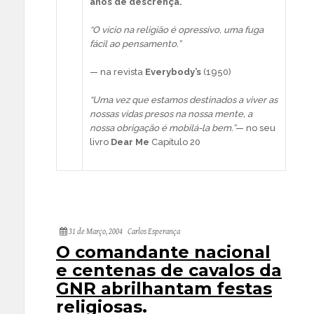
anos de descrença.
“O vício na religião é opressivo, uma fuga
fácil ao pensamento.”
— na revista
Everybody’s
(1950)
“Uma vez que estamos destinados a viver as
nossas vidas presos na nossa mente, a
nossa obrigação é mobilá-la bem.”
— no seu
livro
Dear Me
Capítulo 20
31 de Março, 2004
Carlos Esperança
O comandante nacional
e centenas de cavalos da
GNR abrilhantam festas
religiosas.