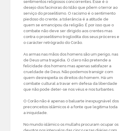
sentimentos religiosos concorrentes. Esse é o
desejo dos facínoras do Islão que põem o terror ao
serviço do proselitismo. O racismo é o sentimento
piedoso do crente, a tolerância é a atitude de
quem se emancipou da religião. É por isso que o
combate não deve ser dirigido aos crentes mas
contra o proselitismo troglodita dos seus próceres e
o carácter retrógrado do Corão.
As armas nas mãos dos homens são um perigo, nas
de Deus uma tragédia. O clero não pretende a
felicidade dos homens mas apenas satisfazer a
crueldade de Deus. Não podemos transigir com
quem desrespeita os direitos do homem. Há um
combate cultural a travar em defesa da liberdade
que não pode deter-se nos véus e nos turbantes.
O Corão não é apenas o baluarte inexpugnável dos
preconceitos islâmicos é a fonte que legitima toda
a iniquidade.
No mundo islâmico os mullahs procuram ocupar os
devotos nos intervalos das cinco rezas diárias com