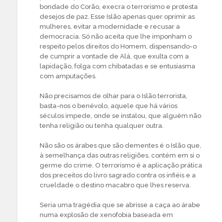
bondade do Corão, execra o terrorismo e protesta
desejos de paz. Esse Islão apenas quer oprimir as
mulheres, evitar a modernidade e recusar a
democracia. Só não aceita que lhe imponham o
respeito pelos direitos do Homem, dispensando-o
de cumprir a vontade de Alá, que exulta com a
lapidação, folga com chibatadas e se entusiasma
com amputações.
Não precisamos de olhar para o Islão terrorista,
basta-nos o benévolo, aquele que há vários
séculos impede, onde se instalou, que alguém não
tenha religião ou tenha qualquer outra.
Não são os árabes que são dementes é o Islão que,
à semelhança das outras religiões, contém em si o
germe do crime. O terrorismo é a aplicação prática
dos preceitos do livro sagrado contra os infiéis e a
crueldade o destino macabro que lhes reserva.
Seria uma tragédia que se abrisse a caça ao árabe
numa explosão de xenofobia baseada em