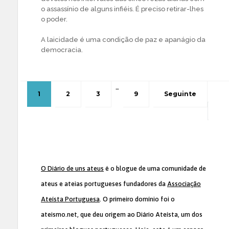
o assassínio de alguns infiéis. É preciso retirar-lhes
o poder.
A laicidade é uma condição de paz e apanágio da
democracia.
…
1
2
3
9
Seguinte
O Diário de uns ateus
é o blogue de uma comunidade de
ateus e ateias portugueses fundadores da
Associação
Ateísta Portuguesa
. O primeiro domínio foi o
ateismo.net, que deu origem ao Diário Ateísta, um dos