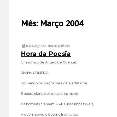
Mês:
Março 2004
31 de Março, 2004
Mariana de Oliveira
Hora da Poesia
Um soneto de Antero de Quental.
DIVINA COMÉDIA
Erguendo os braços para o Céu distante
E apostrofando os deuses invisíveis,
Os homens clamam: – «Deuses impassíveis,
A quem serve o destino triunfante,